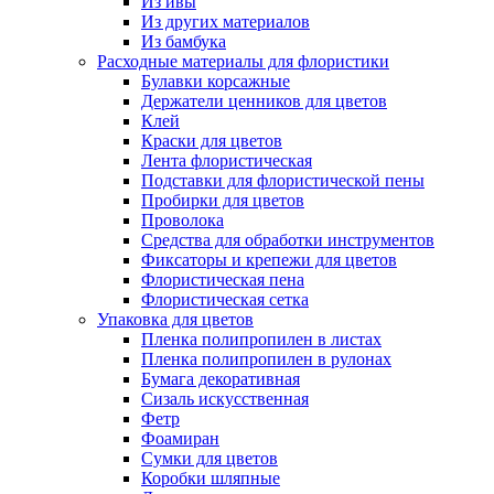
Из ивы
Из других материалов
Из бамбука
Расходные материалы для флористики
Булавки корсажные
Держатели ценников для цветов
Клей
Краски для цветов
Лента флористическая
Подставки для флористической пены
Пробирки для цветов
Проволока
Средства для обработки инструментов
Фиксаторы и крепежи для цветов
Флористическая пена
Флористическая сетка
Упаковка для цветов
Пленка полипропилен в листах
Пленка полипропилен в рулонах
Бумага декоративная
Сизаль искусственная
Фетр
Фоамиран
Сумки для цветов
Коробки шляпные