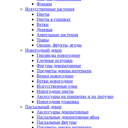
Фонари
Искусственные растения
Цветы
Цветы в горшках
Ветки
Деревья
Ампельные растения
Травы
Овощи, фрукты, ягоды
Новогодний декор
Гирлянды новогодние
Елочные игрушки
Фигуры декоративные
Предметы декора интерьера
Венки новогодние
Ветки новогодние
Искусственные елки
Новогодние цветы
Аксессуары на прищепке и на липучке
Новогодняя упаковка
Пасхальный декор
Аксессуары декоративные
Пасхальные декоративные яйца
Пасхальные фигуры
Предметы декора интерьера