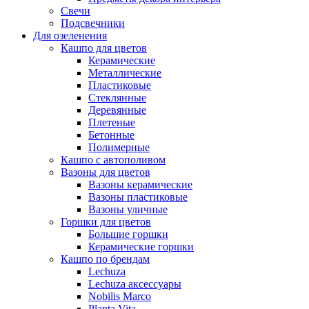
Свечи
Подсвечники
Для озеленения
Кашпо для цветов
Керамические
Металлические
Пластиковые
Стеклянные
Деревянные
Плетеные
Бетонные
Полимерные
Кашпо с автополивом
Вазоны для цветов
Вазоны керамические
Вазоны пластиковые
Вазоны уличные
Горшки для цветов
Большие горшки
Керамические горшки
Кашпо по брендам
Lechuza
Lechuza аксессуары
Nobilis Marco
Planta Vita