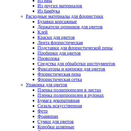
Из ивы
Из других материалов
Из бамбука
Расходные материалы для флористики
Булавки корсажные
Держатели ценников для цветов
Клей
Краски для цветов
Лента флористическая
Подставки для флористической пены
Пробирки для цветов
Проволока
Средства для обработки инструментов
Фиксаторы и крепежи для цветов
Флористическая пена
Флористическая сетка
Упаковка для цветов
Пленка полипропилен в листах
Пленка полипропилен в рулонах
Бумага декоративная
Сизаль искусственная
Фетр
Фоамиран
Сумки для цветов
Коробки шляпные