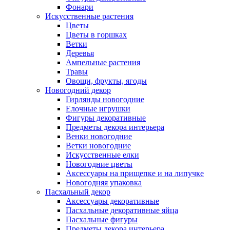
Фонари
Искусственные растения
Цветы
Цветы в горшках
Ветки
Деревья
Ампельные растения
Травы
Овощи, фрукты, ягоды
Новогодний декор
Гирлянды новогодние
Елочные игрушки
Фигуры декоративные
Предметы декора интерьера
Венки новогодние
Ветки новогодние
Искусственные елки
Новогодние цветы
Аксессуары на прищепке и на липучке
Новогодняя упаковка
Пасхальный декор
Аксессуары декоративные
Пасхальные декоративные яйца
Пасхальные фигуры
Предметы декора интерьера