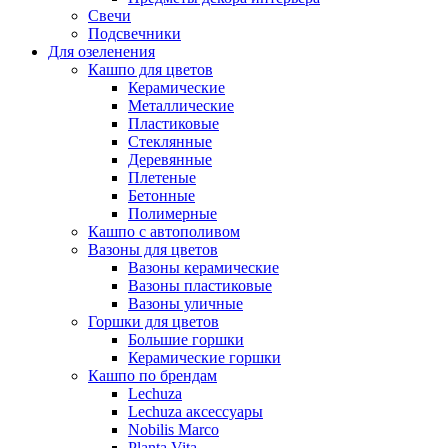
Свечи
Подсвечники
Для озеленения
Кашпо для цветов
Керамические
Металлические
Пластиковые
Стеклянные
Деревянные
Плетеные
Бетонные
Полимерные
Кашпо с автополивом
Вазоны для цветов
Вазоны керамические
Вазоны пластиковые
Вазоны уличные
Горшки для цветов
Большие горшки
Керамические горшки
Кашпо по брендам
Lechuza
Lechuza аксессуары
Nobilis Marco
Planta Vita