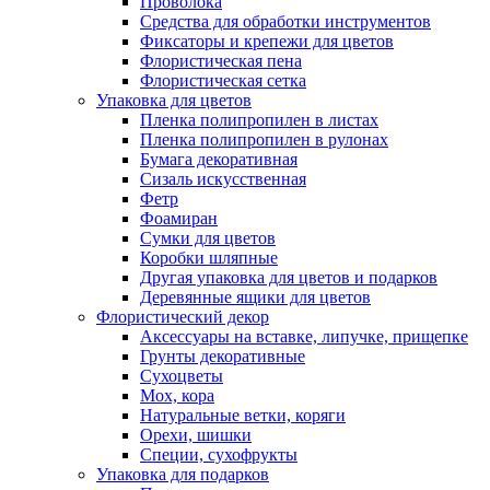
Проволока
Средства для обработки инструментов
Фиксаторы и крепежи для цветов
Флористическая пена
Флористическая сетка
Упаковка для цветов
Пленка полипропилен в листах
Пленка полипропилен в рулонах
Бумага декоративная
Сизаль искусственная
Фетр
Фоамиран
Сумки для цветов
Коробки шляпные
Другая упаковка для цветов и подарков
Деревянные ящики для цветов
Флористический декор
Аксессуары на вставке, липучке, прищепке
Грунты декоративные
Сухоцветы
Мох, кора
Натуральные ветки, коряги
Орехи, шишки
Специи, сухофрукты
Упаковка для подарков