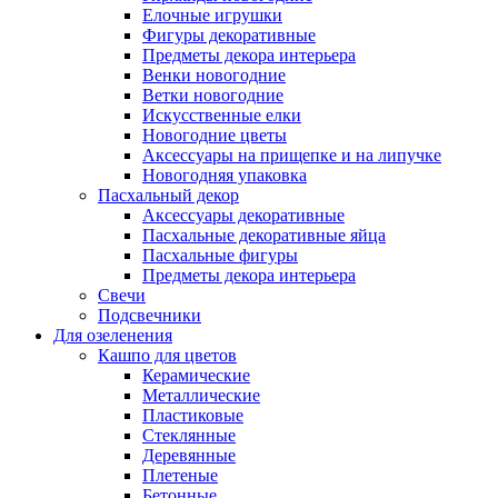
Елочные игрушки
Фигуры декоративные
Предметы декора интерьера
Венки новогодние
Ветки новогодние
Искусственные елки
Новогодние цветы
Аксессуары на прищепке и на липучке
Новогодняя упаковка
Пасхальный декор
Аксессуары декоративные
Пасхальные декоративные яйца
Пасхальные фигуры
Предметы декора интерьера
Свечи
Подсвечники
Для озеленения
Кашпо для цветов
Керамические
Металлические
Пластиковые
Стеклянные
Деревянные
Плетеные
Бетонные