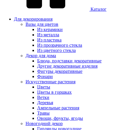
Каталог
Для декорирования
Вазы для цветов
Из керамики
Из металла
Из пластика
Из прозрачного стекла
Из цветного стекла
Декор для дома
Блюда, подставки декоративные
Другие декоративные изделия
Фигуры декоративные
Фонари
Искусственные растения
Цветы
Цветы в горшках
Ветки
Деревья
Ампельные растения
Травы
Овощи, фрукты, ягоды
Новогодний декор
Гирлянды новогодние