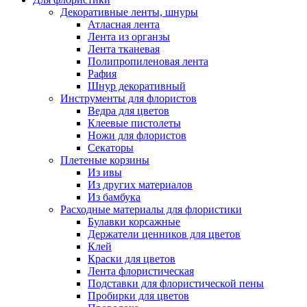
Декоративные ленты, шнуры
Атласная лента
Лента из органзы
Лента тканевая
Полипропиленовая лента
Рафия
Шнур декоративный
Инструменты для флористов
Ведра для цветов
Клеевые пистолеты
Ножи для флористов
Секаторы
Плетеные корзины
Из ивы
Из других материалов
Из бамбука
Расходные материалы для флористики
Булавки корсажные
Держатели ценников для цветов
Клей
Краски для цветов
Лента флористическая
Подставки для флористической пены
Пробирки для цветов