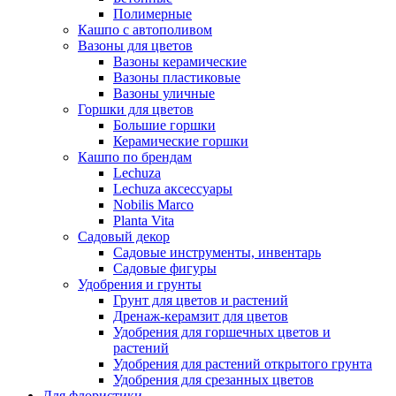
Полимерные
Кашпо с автополивом
Вазоны для цветов
Вазоны керамические
Вазоны пластиковые
Вазоны уличные
Горшки для цветов
Большие горшки
Керамические горшки
Кашпо по брендам
Lechuza
Lechuza аксессуары
Nobilis Marco
Planta Vita
Садовый декор
Садовые инструменты, инвентарь
Садовые фигуры
Удобрения и грунты
Грунт для цветов и растений
Дренаж-керамзит для цветов
Удобрения для горшечных цветов и
растений
Удобрения для растений открытого грунта
Удобрения для срезанных цветов
Для флористики