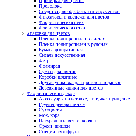
Пробирки для цветов
Проволока
Средства для обработки инструментов
Фиксаторы и крепежи для цветов
Флористическая пена
Флористическая сетка
Упаковка для цветов
Пленка полипропилен в листах
Пленка полипропилен в рулонах
Бумага декоративная
Сизаль искусственная
Фетр
Фоамиран
Сумки для цветов
Коробки шляпные
Другая упаковка для цветов и подарков
Деревянные ящики для цветов
Флористический декор
Аксессуары на вставке, липучке, прищепке
Грунты декоративные
Сухоцветы
Мох, кора
Натуральные ветки, коряги
Орехи, шишки
Специи, сухофрукты