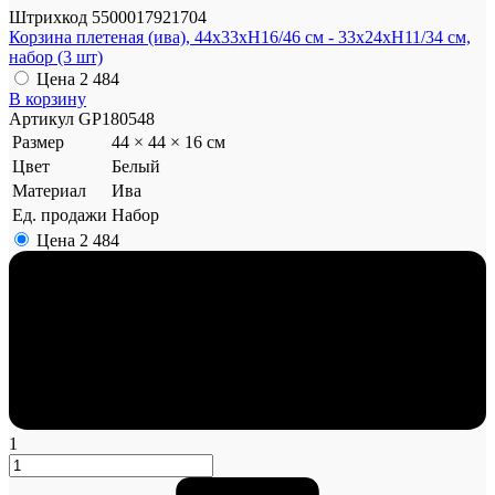
Штрихкод
5500017921704
Корзина плетеная (ива), 44x33xH16/46 см - 33x24xH11/34 см,
набор (3 шт)
Цена
2 484
В корзину
Артикул
GP180548
Размер
44 × 44 × 16 см
Цвет
Белый
Материал
Ива
Ед. продажи
Набор
Цена
2 484
1