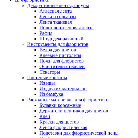
Декоративные ленты, шнуры
Атласная лента
Лента из органзы
Лента тканевая
Полипропиленовая лента
Рафия
Шнур декоративный
Инструменты для флористов
Ведра для цветов
Клеевые пистолеты
Ножи для флористов
Очистители стебелей
Секаторы
Плетеные корзины
Из ивы
Из других материалов
Из бамбука
Расходные материалы для флористики
Булавки корсажные
Держатели ценников для цветов
Клей
Краски для цветов
Лента флористическая
Подставки для флористической пены