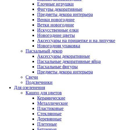
Елочные игрушки
Фигуры декоративные
Предметы декора интерьера
Венки новогодние
Ветки новогодние
Искусственные елки
Новогодние цветы
Аксессуары на прищепке и на липучке
Новогодняя упаковка
Пасхальный декор
Аксессуары декоративные
Пасхальные декоративные яйца
Пасхальные фигуры
Предметы декора интерьера
Свечи
Подсвечники
Для озеленения
Кашпо для цветов
Керамические
Металлические
Пластиковые
Стеклянные
Деревянные
Плетеные
Бетонные