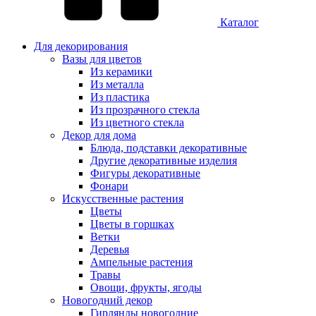
Каталог
Для декорирования
Вазы для цветов
Из керамики
Из металла
Из пластика
Из прозрачного стекла
Из цветного стекла
Декор для дома
Блюда, подставки декоративные
Другие декоративные изделия
Фигуры декоративные
Фонари
Искусственные растения
Цветы
Цветы в горшках
Ветки
Деревья
Ампельные растения
Травы
Овощи, фрукты, ягоды
Новогодний декор
Гирлянды новогодние