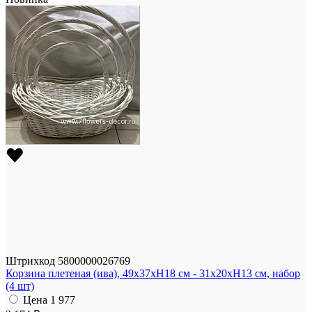
Штрихкод
5800000026769
Корзина плетеная (ива), 49x37xH18 см - 31x20xH13 см, набор
(4 шт)
Цена
1 977