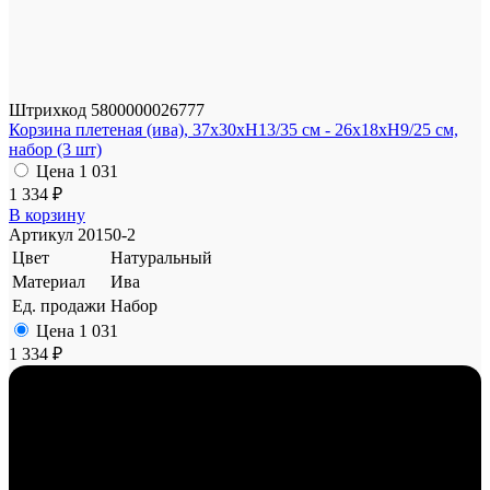
Штрихкод
5800000026777
Корзина плетеная (ива), 37x30xH13/35 см - 26x18xH9/25 см,
набор (3 шт)
Цена
1 031
1 334 ₽
В корзину
Артикул
20150-2
Цвет
Натуральный
Материал
Ива
Ед. продажи
Набор
Цена
1 031
1 334 ₽