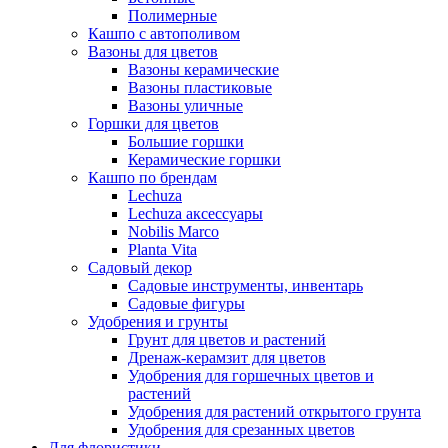
Полимерные
Кашпо с автополивом
Вазоны для цветов
Вазоны керамические
Вазоны пластиковые
Вазоны уличные
Горшки для цветов
Большие горшки
Керамические горшки
Кашпо по брендам
Lechuza
Lechuza аксессуары
Nobilis Marco
Planta Vita
Садовый декор
Садовые инструменты, инвентарь
Садовые фигуры
Удобрения и грунты
Грунт для цветов и растений
Дренаж-керамзит для цветов
Удобрения для горшечных цветов и
растений
Удобрения для растений открытого грунта
Удобрения для срезанных цветов
Для флористики