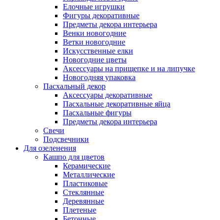
Елочные игрушки
Фигуры декоративные
Предметы декора интерьера
Венки новогодние
Ветки новогодние
Искусственные елки
Новогодние цветы
Аксессуары на прищепке и на липучке
Новогодняя упаковка
Пасхальный декор
Аксессуары декоративные
Пасхальные декоративные яйца
Пасхальные фигуры
Предметы декора интерьера
Свечи
Подсвечники
Для озеленения
Кашпо для цветов
Керамические
Металлические
Пластиковые
Стеклянные
Деревянные
Плетеные
Бетонные