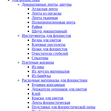
Декоративные ленты, шнуры
Атласная лента
Лента из органзы
Лента тканевая
Полипропиленовая лента
Рафия
Шнур декоративный
Инструменты для флористов
Ведра для цветов
Клеевые пистолеты
Ножи для флористов
Очистители стебелей
Секаторы
Плетеные корзины
Из ивы
Из других материалов
Из бамбука
Расходные материалы для флористики
Булавки корсажные
Держатели ценников для цветов
Клей
Краски для цветов
Лента флористическая
Подставки для флористической пены