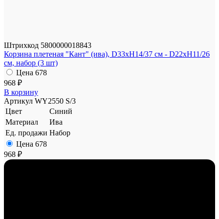
Штрихкод
5800000018843
Корзина плетеная "Кант" (ива), D33xH14/37 см - D22xH11/26
см, набор (3 шт)
Цена
678
968 ₽
В корзину
Артикул
WY2550 S/3
Цвет
Синий
Материал
Ива
Ед. продажи
Набор
Цена
678
968 ₽