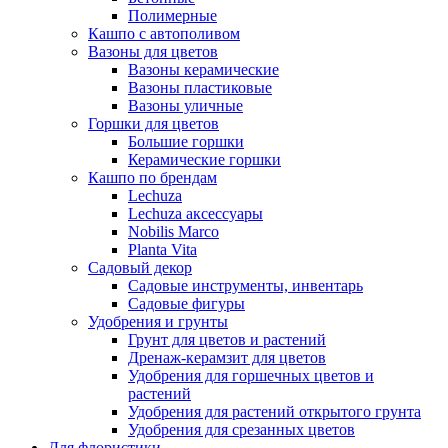
Полимерные
Кашпо с автополивом
Вазоны для цветов
Вазоны керамические
Вазоны пластиковые
Вазоны уличные
Горшки для цветов
Большие горшки
Керамические горшки
Кашпо по брендам
Lechuza
Lechuza аксессуары
Nobilis Marco
Planta Vita
Садовый декор
Садовые инструменты, инвентарь
Садовые фигуры
Удобрения и грунты
Грунт для цветов и растений
Дренаж-керамзит для цветов
Удобрения для горшечных цветов и
растений
Удобрения для растений открытого грунта
Удобрения для срезанных цветов
Для флористики