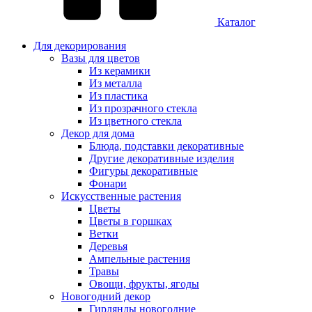
Каталог
Для декорирования
Вазы для цветов
Из керамики
Из металла
Из пластика
Из прозрачного стекла
Из цветного стекла
Декор для дома
Блюда, подставки декоративные
Другие декоративные изделия
Фигуры декоративные
Фонари
Искусственные растения
Цветы
Цветы в горшках
Ветки
Деревья
Ампельные растения
Травы
Овощи, фрукты, ягоды
Новогодний декор
Гирлянды новогодние