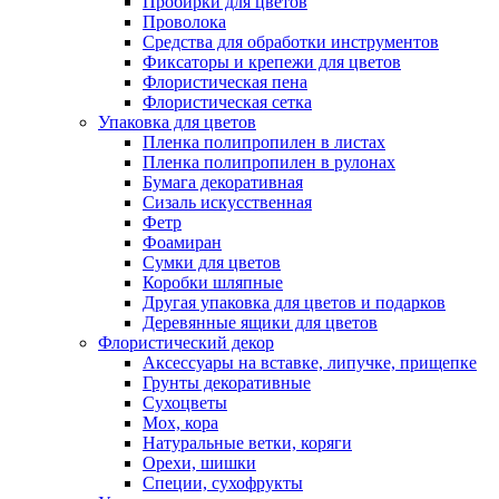
Пробирки для цветов
Проволока
Средства для обработки инструментов
Фиксаторы и крепежи для цветов
Флористическая пена
Флористическая сетка
Упаковка для цветов
Пленка полипропилен в листах
Пленка полипропилен в рулонах
Бумага декоративная
Сизаль искусственная
Фетр
Фоамиран
Сумки для цветов
Коробки шляпные
Другая упаковка для цветов и подарков
Деревянные ящики для цветов
Флористический декор
Аксессуары на вставке, липучке, прищепке
Грунты декоративные
Сухоцветы
Мох, кора
Натуральные ветки, коряги
Орехи, шишки
Специи, сухофрукты