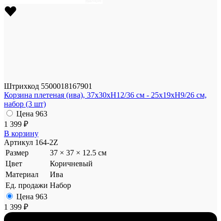
Штрихкод
5500018167901
Корзина плетеная (ива), 37x30xH12/36 см - 25x19xH9/26 см,
набор (3 шт)
Цена
963
1 399 ₽
В корзину
Артикул
164-2Z
Размер
37 × 37 × 12.5 см
Цвет
Коричневый
Материал
Ива
Ед. продажи
Набор
Цена
963
1 399 ₽