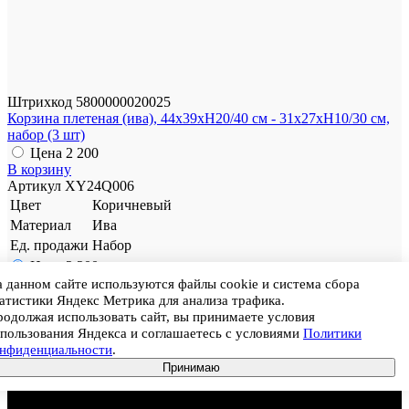
Штрихкод
5800000020025
Корзина плетеная (ива), 44x39xH20/40 см - 31x27xH10/30 см,
набор (3 шт)
Цена
2 200
В корзину
Артикул
XY24Q006
Цвет
Коричневый
Материал
Ива
Ед. продажи
Набор
Цена
2 200
 данном сайте используются файлы cookie и система сбора
атистики Яндекс Метрика для анализа трафика.
одолжая использовать сайт, вы принимаете условия
пользования Яндекса и соглашаетесь с условиями
Политики
онфиденциальности
.
Принимаю