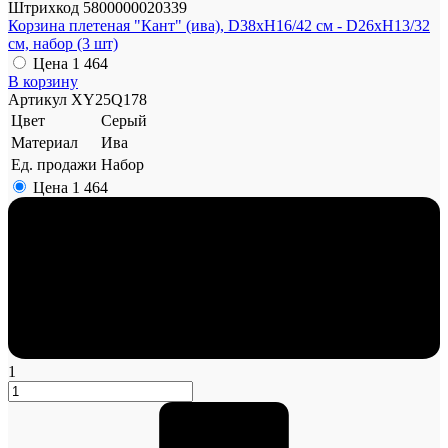
Штрихкод
5800000020339
Корзина плетеная "Кант" (ива), D38xH16/42 см - D26xH13/32
см, набор (3 шт)
Цена
1 464
В корзину
Артикул
XY25Q178
Цвет
Серый
Материал
Ива
Ед. продажи
Набор
Цена
1 464
1