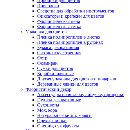
Пробирки для цветов
Проволока
Средства для обработки инструментов
Фиксаторы и крепежи для цветов
Флористическая пена
Флористическая сетка
Упаковка для цветов
Пленка полипропилен в листах
Пленка полипропилен в рулонах
Бумага декоративная
Сизаль искусственная
Фетр
Фоамиран
Сумки для цветов
Коробки шляпные
Другая упаковка для цветов и подарков
Деревянные ящики для цветов
Флористический декор
Аксессуары на вставке, липучке, прищепке
Грунты декоративные
Сухоцветы
Мох, кора
Натуральные ветки, коряги
Орехи, шишки
Специи, сухофрукты