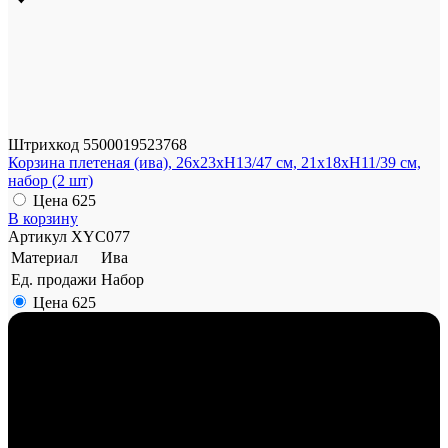
Штрихкод
5500019523768
Корзина плетеная (ива), 26x23xH13/47 см, 21x18xH11/39 см,
набор (2 шт)
Цена
625
В корзину
Артикул
XYC077
Материал
Ива
Ед. продажи
Набор
Цена
625