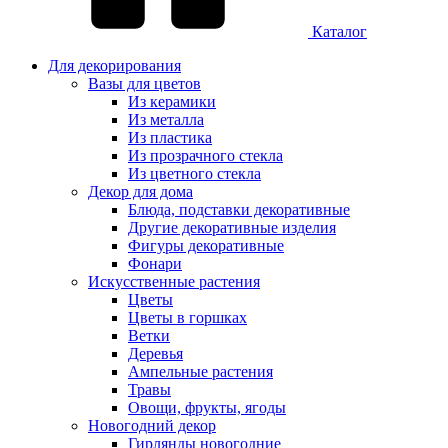
Каталог
Для декорирования
Вазы для цветов
Из керамики
Из металла
Из пластика
Из прозрачного стекла
Из цветного стекла
Декор для дома
Блюда, подставки декоративные
Другие декоративные изделия
Фигуры декоративные
Фонари
Искусственные растения
Цветы
Цветы в горшках
Ветки
Деревья
Ампельные растения
Травы
Овощи, фрукты, ягоды
Новогодний декор
Гирлянды новогодние