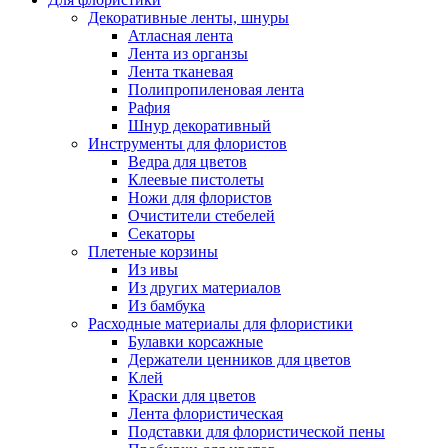
Декоративные ленты, шнуры
Атласная лента
Лента из органзы
Лента тканевая
Полипропиленовая лента
Рафия
Шнур декоративный
Инструменты для флористов
Ведра для цветов
Клеевые пистолеты
Ножи для флористов
Очистители стебелей
Секаторы
Плетеные корзины
Из ивы
Из других материалов
Из бамбука
Расходные материалы для флористики
Булавки корсажные
Держатели ценников для цветов
Клей
Краски для цветов
Лента флористическая
Подставки для флористической пены