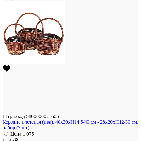
Штрихкод
5800000021665
Корзина плетеная (ива), 40x30xH14,5/40 см - 28x20xH12/30 см,
набор (3 шт)
Цена
1 075
1 535 ₽