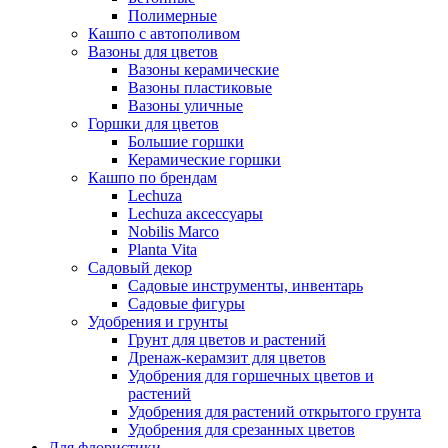
Полимерные
Кашпо с автополивом
Вазоны для цветов
Вазоны керамические
Вазоны пластиковые
Вазоны уличные
Горшки для цветов
Большие горшки
Керамические горшки
Кашпо по брендам
Lechuza
Lechuza аксессуары
Nobilis Marco
Planta Vita
Садовый декор
Садовые инструменты, инвентарь
Садовые фигуры
Удобрения и грунты
Грунт для цветов и растений
Дренаж-керамзит для цветов
Удобрения для горшечных цветов и
растений
Удобрения для растений открытого грунта
Удобрения для срезанных цветов
Для флористики