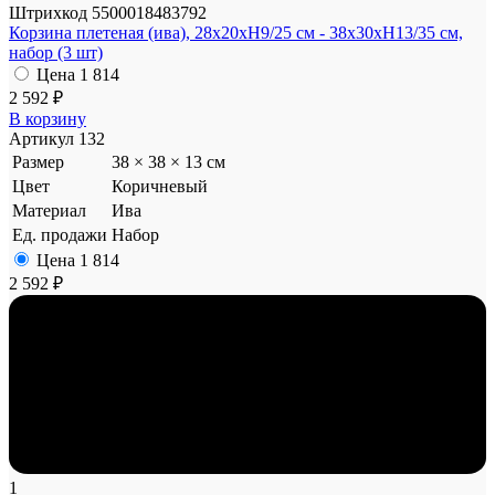
Штрихкод
5500018483792
Корзина плетеная (ива), 28x20xH9/25 см - 38x30xH13/35 см,
набор (3 шт)
Цена
1 814
2 592 ₽
В корзину
Артикул
132
Размер
38 × 38 × 13 см
Цвет
Коричневый
Материал
Ива
Ед. продажи
Набор
Цена
1 814
2 592 ₽
1