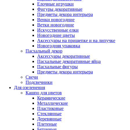
Елочные игрушки
Фигуры декоративные
Предметы декора интерьера
Венки новогодние
Ветки новогодние
Искусственные елки
Новогодние цветы
Аксессуары на прищепке и на липучке
Новогодняя упаковка
Пасхальный декор
Аксессуары декоративные
Пасхальные декоративные яйца
Пасхальные фигуры
Предметы декора интерьера
Свечи
Подсвечники
Для озеленения
Кашпо для цветов
Керамические
Металлические
Пластиковые
Стеклянные
Деревянные
Плетеные
Бетонные