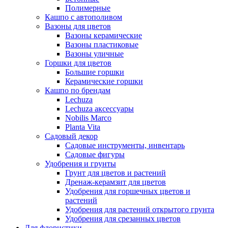
Полимерные
Кашпо с автополивом
Вазоны для цветов
Вазоны керамические
Вазоны пластиковые
Вазоны уличные
Горшки для цветов
Большие горшки
Керамические горшки
Кашпо по брендам
Lechuza
Lechuza аксессуары
Nobilis Marco
Planta Vita
Садовый декор
Садовые инструменты, инвентарь
Садовые фигуры
Удобрения и грунты
Грунт для цветов и растений
Дренаж-керамзит для цветов
Удобрения для горшечных цветов и
растений
Удобрения для растений открытого грунта
Удобрения для срезанных цветов
Для флористики