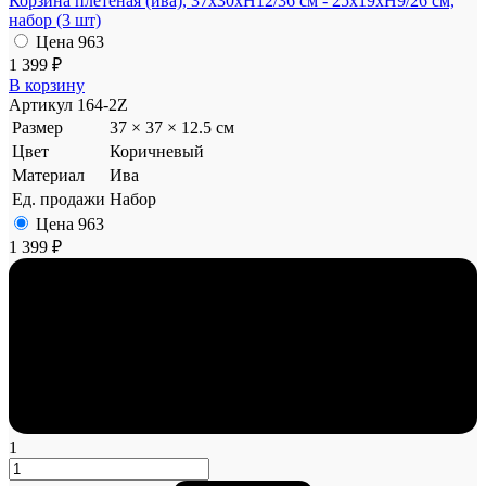
Корзина плетеная (ива), 37x30xH12/36 см - 25x19xH9/26 см,
набор (3 шт)
Цена
963
1 399 ₽
В корзину
Артикул
164-2Z
Размер
37 × 37 × 12.5 см
Цвет
Коричневый
Материал
Ива
Ед. продажи
Набор
Цена
963
1 399 ₽
1