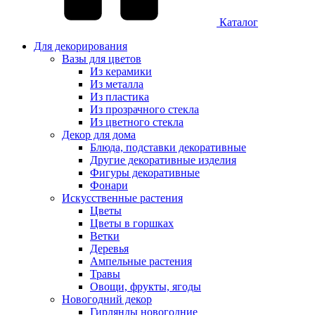
Каталог
Для декорирования
Вазы для цветов
Из керамики
Из металла
Из пластика
Из прозрачного стекла
Из цветного стекла
Декор для дома
Блюда, подставки декоративные
Другие декоративные изделия
Фигуры декоративные
Фонари
Искусственные растения
Цветы
Цветы в горшках
Ветки
Деревья
Ампельные растения
Травы
Овощи, фрукты, ягоды
Новогодний декор
Гирлянды новогодние