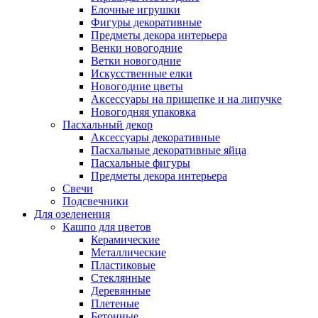
Елочные игрушки
Фигуры декоративные
Предметы декора интерьера
Венки новогодние
Ветки новогодние
Искусственные елки
Новогодние цветы
Аксессуары на прищепке и на липучке
Новогодняя упаковка
Пасхальный декор
Аксессуары декоративные
Пасхальные декоративные яйца
Пасхальные фигуры
Предметы декора интерьера
Свечи
Подсвечники
Для озеленения
Кашпо для цветов
Керамические
Металлические
Пластиковые
Стеклянные
Деревянные
Плетеные
Бетонные