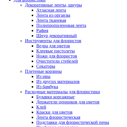
Декоративные ленты, шнуры
Атласная лента
Лента из органзы
Лента тканевая
Полипропиленовая лента
Рафия
Шнур декоративный
Инструменты для флористов
Ведра для цветов
Клеевые пистолеты
Ножи для флористов
Очистители стебелей
Секаторы
Плетеные корзины
Из ивы
Из других материалов
Из бамбука
Расходные материалы для флористики
Булавки корсажные
Держатели ценников для цветов
Клей
Краски для цветов
Лента флористическая
Подставки для флористической пены