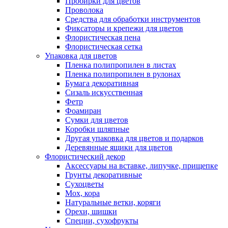
Пробирки для цветов
Проволока
Средства для обработки инструментов
Фиксаторы и крепежи для цветов
Флористическая пена
Флористическая сетка
Упаковка для цветов
Пленка полипропилен в листах
Пленка полипропилен в рулонах
Бумага декоративная
Сизаль искусственная
Фетр
Фоамиран
Сумки для цветов
Коробки шляпные
Другая упаковка для цветов и подарков
Деревянные ящики для цветов
Флористический декор
Аксессуары на вставке, липучке, прищепке
Грунты декоративные
Сухоцветы
Мох, кора
Натуральные ветки, коряги
Орехи, шишки
Специи, сухофрукты