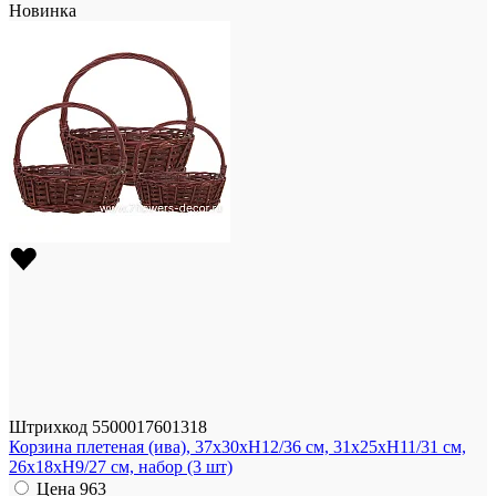
Новинка
Штрихкод
5500017601318
Корзина плетеная (ива), 37x30xH12/36 см, 31x25xH11/31 см,
26x18xH9/27 см, набор (3 шт)
Цена
963