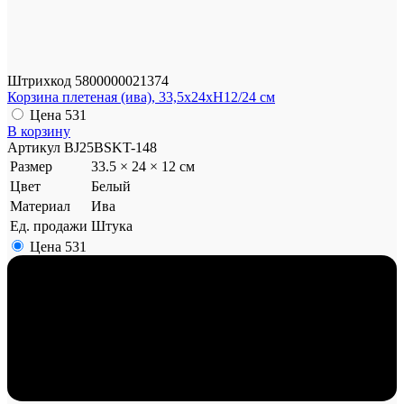
Штрихкод
5800000021374
Корзина плетеная (ива), 33,5x24xH12/24 см
Цена
531
В корзину
Артикул
BJ25BSKT-148
Размер
33.5 × 24 × 12 см
Цвет
Белый
Материал
Ива
Ед. продажи
Штука
Цена
531