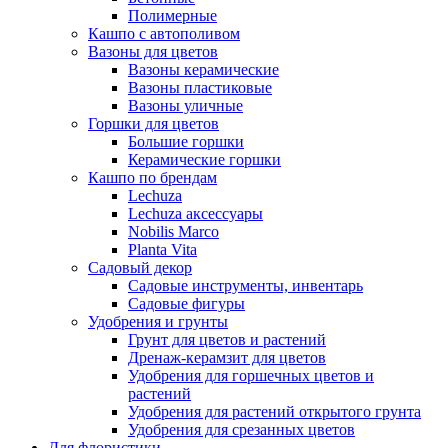
Полимерные
Кашпо с автополивом
Вазоны для цветов
Вазоны керамические
Вазоны пластиковые
Вазоны уличные
Горшки для цветов
Большие горшки
Керамические горшки
Кашпо по брендам
Lechuza
Lechuza аксессуары
Nobilis Marco
Planta Vita
Садовый декор
Садовые инструменты, инвентарь
Садовые фигуры
Удобрения и грунты
Грунт для цветов и растений
Дренаж-керамзит для цветов
Удобрения для горшечных цветов и
растений
Удобрения для растений открытого грунта
Удобрения для срезанных цветов
Для флористики