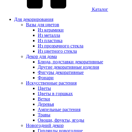
Каталог
Для декорирования
Вазы для цветов
Из керамики
Из металла
Из пластика
Из прозрачного стекла
Из цветного стекла
Декор для дома
Блюда, подставки декоративные
Другие декоративные изделия
Фигуры декоративные
Фонари
Искусственные растения
Цветы
Цветы в горшках
Ветки
Деревья
Ампельные растения
Травы
Овощи, фрукты, ягоды
Новогодний декор
Гирлянды новогодние