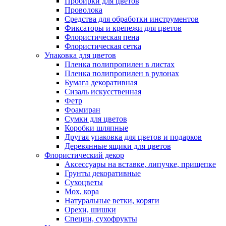
Пробирки для цветов
Проволока
Средства для обработки инструментов
Фиксаторы и крепежи для цветов
Флористическая пена
Флористическая сетка
Упаковка для цветов
Пленка полипропилен в листах
Пленка полипропилен в рулонах
Бумага декоративная
Сизаль искусственная
Фетр
Фоамиран
Сумки для цветов
Коробки шляпные
Другая упаковка для цветов и подарков
Деревянные ящики для цветов
Флористический декор
Аксессуары на вставке, липучке, прищепке
Грунты декоративные
Сухоцветы
Мох, кора
Натуральные ветки, коряги
Орехи, шишки
Специи, сухофрукты