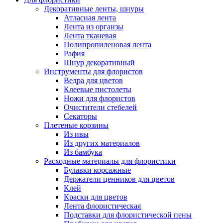
Декоративные ленты, шнуры
Атласная лента
Лента из органзы
Лента тканевая
Полипропиленовая лента
Рафия
Шнур декоративный
Инструменты для флористов
Ведра для цветов
Клеевые пистолеты
Ножи для флористов
Очистители стебелей
Секаторы
Плетеные корзины
Из ивы
Из других материалов
Из бамбука
Расходные материалы для флористики
Булавки корсажные
Держатели ценников для цветов
Клей
Краски для цветов
Лента флористическая
Подставки для флористической пены