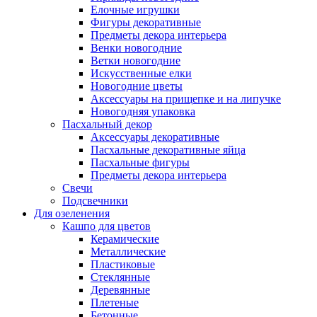
Елочные игрушки
Фигуры декоративные
Предметы декора интерьера
Венки новогодние
Ветки новогодние
Искусственные елки
Новогодние цветы
Аксессуары на прищепке и на липучке
Новогодняя упаковка
Пасхальный декор
Аксессуары декоративные
Пасхальные декоративные яйца
Пасхальные фигуры
Предметы декора интерьера
Свечи
Подсвечники
Для озеленения
Кашпо для цветов
Керамические
Металлические
Пластиковые
Стеклянные
Деревянные
Плетеные
Бетонные