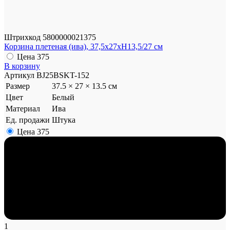
Штрихкод
5800000021375
Корзина плетеная (ива), 37,5x27xH13,5/27 см
Цена
375
В корзину
Артикул
BJ25BSKT-152
Размер
37.5 × 27 × 13.5 см
Цвет
Белый
Материал
Ива
Ед. продажи
Штука
Цена
375
1