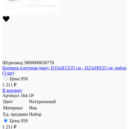
Штрихкод
5800000026778
Корзина плетеная (ива), D33xH13/35 см - D23xH9/25 см, набор
(3 шт)
Цена
959
1 211 ₽
В корзину
Артикул
164-1P
Цвет
Натуральный
Материал
Ива
Ед. продажи
Набор
Цена
959
1 211 ₽