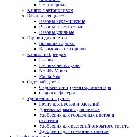
Полимерные
Кашпо с автополивом
Вазоны для цветов
Вазоны керамические
Вазоны пластиковые
Вазоны уличные
Горшки для цветов
Большие горшки
Керамические горшки
Кашпо по брендам
Lechuza
Lechuza аксессуары
Nobilis Marco
Planta Vita
Садовый декор
Садовые инструменты, инвентарь
Садовые фигуры
Удобрения и грунты
Грунт для цветов и растений
Дренаж-керамзит для цветов
Удобрения для горшечных цветов и
растений
Удобрения для растений открытого грунта
Удобрения для срезанных цветов
Для флористики