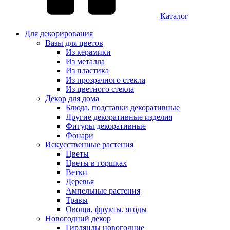
Каталог
Для декорирования
Вазы для цветов
Из керамики
Из металла
Из пластика
Из прозрачного стекла
Из цветного стекла
Декор для дома
Блюда, подставки декоративные
Другие декоративные изделия
Фигуры декоративные
Фонари
Искусственные растения
Цветы
Цветы в горшках
Ветки
Деревья
Ампельные растения
Травы
Овощи, фрукты, ягоды
Новогодний декор
Гирлянды новогодние