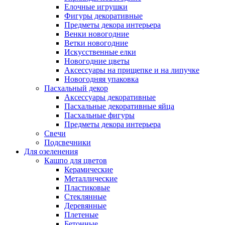
Елочные игрушки
Фигуры декоративные
Предметы декора интерьера
Венки новогодние
Ветки новогодние
Искусственные елки
Новогодние цветы
Аксессуары на прищепке и на липучке
Новогодняя упаковка
Пасхальный декор
Аксессуары декоративные
Пасхальные декоративные яйца
Пасхальные фигуры
Предметы декора интерьера
Свечи
Подсвечники
Для озеленения
Кашпо для цветов
Керамические
Металлические
Пластиковые
Стеклянные
Деревянные
Плетеные
Бетонные