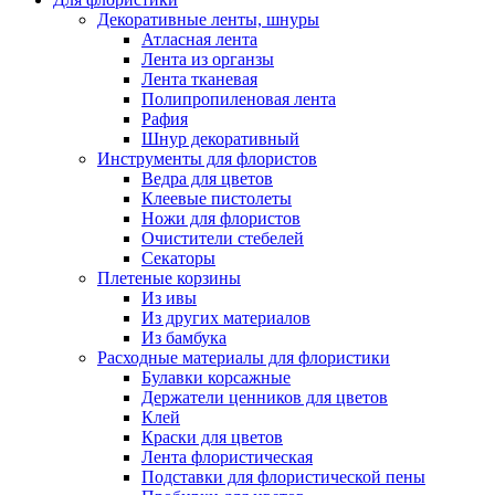
Декоративные ленты, шнуры
Атласная лента
Лента из органзы
Лента тканевая
Полипропиленовая лента
Рафия
Шнур декоративный
Инструменты для флористов
Ведра для цветов
Клеевые пистолеты
Ножи для флористов
Очистители стебелей
Секаторы
Плетеные корзины
Из ивы
Из других материалов
Из бамбука
Расходные материалы для флористики
Булавки корсажные
Держатели ценников для цветов
Клей
Краски для цветов
Лента флористическая
Подставки для флористической пены