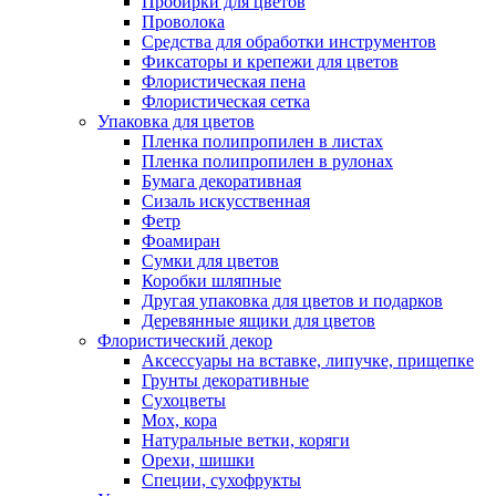
Пробирки для цветов
Проволока
Средства для обработки инструментов
Фиксаторы и крепежи для цветов
Флористическая пена
Флористическая сетка
Упаковка для цветов
Пленка полипропилен в листах
Пленка полипропилен в рулонах
Бумага декоративная
Сизаль искусственная
Фетр
Фоамиран
Сумки для цветов
Коробки шляпные
Другая упаковка для цветов и подарков
Деревянные ящики для цветов
Флористический декор
Аксессуары на вставке, липучке, прищепке
Грунты декоративные
Сухоцветы
Мох, кора
Натуральные ветки, коряги
Орехи, шишки
Специи, сухофрукты