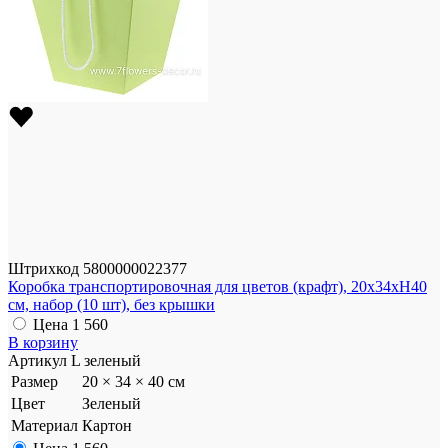
Штрихкод
5800000022377
Коробка транспортировочная для цветов (крафт), 20x34xH40
см, набор (10 шт), без крышки
Цена
1 560
В корзину
Артикул
L зеленый
Размер
20 × 34 × 40 см
Цвет
Зеленый
Материал
Картон