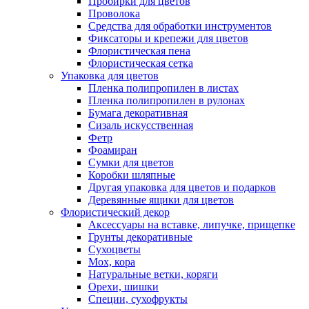
Пробирки для цветов
Проволока
Средства для обработки инструментов
Фиксаторы и крепежи для цветов
Флористическая пена
Флористическая сетка
Упаковка для цветов
Пленка полипропилен в листах
Пленка полипропилен в рулонах
Бумага декоративная
Сизаль искусственная
Фетр
Фоамиран
Сумки для цветов
Коробки шляпные
Другая упаковка для цветов и подарков
Деревянные ящики для цветов
Флористический декор
Аксессуары на вставке, липучке, прищепке
Грунты декоративные
Сухоцветы
Мох, кора
Натуральные ветки, коряги
Орехи, шишки
Специи, сухофрукты