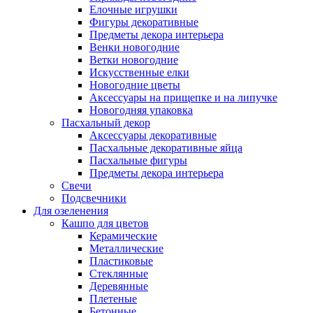
Елочные игрушки
Фигуры декоративные
Предметы декора интерьера
Венки новогодние
Ветки новогодние
Искусственные елки
Новогодние цветы
Аксессуары на прищепке и на липучке
Новогодняя упаковка
Пасхальный декор
Аксессуары декоративные
Пасхальные декоративные яйца
Пасхальные фигуры
Предметы декора интерьера
Свечи
Подсвечники
Для озеленения
Кашпо для цветов
Керамические
Металлические
Пластиковые
Стеклянные
Деревянные
Плетеные
Бетонные