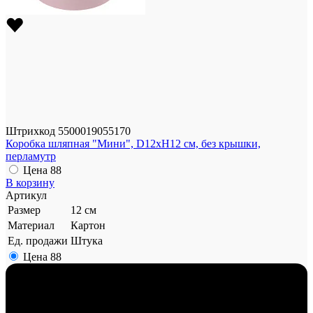
Штрихкод
5500019055170
Коробка шляпная "Мини", D12xH12 см, без крышки,
перламутр
Цена
88
В корзину
Артикул
Размер
12 см
Материал
Картон
Ед. продажи
Штука
Цена
88