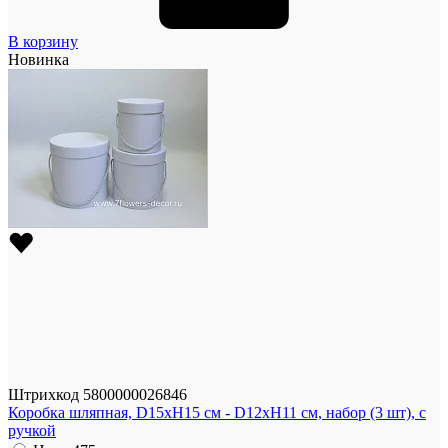
В корзину
Новинка
Штрихкод
5800000026846
Коробка шляпная, D15xH15 см - D12xH11 см, набор (3 шт), с
ручкой