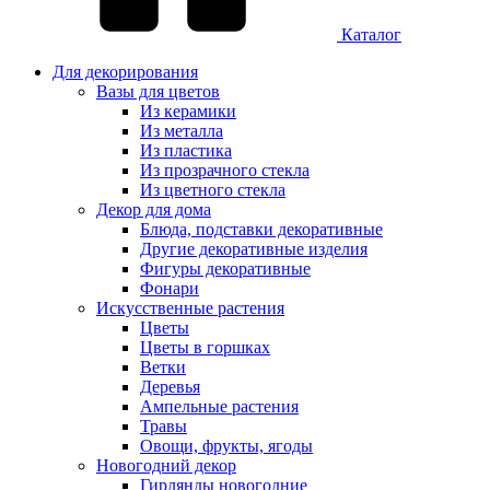
Каталог
Для декорирования
Вазы для цветов
Из керамики
Из металла
Из пластика
Из прозрачного стекла
Из цветного стекла
Декор для дома
Блюда, подставки декоративные
Другие декоративные изделия
Фигуры декоративные
Фонари
Искусственные растения
Цветы
Цветы в горшках
Ветки
Деревья
Ампельные растения
Травы
Овощи, фрукты, ягоды
Новогодний декор
Гирлянды новогодние