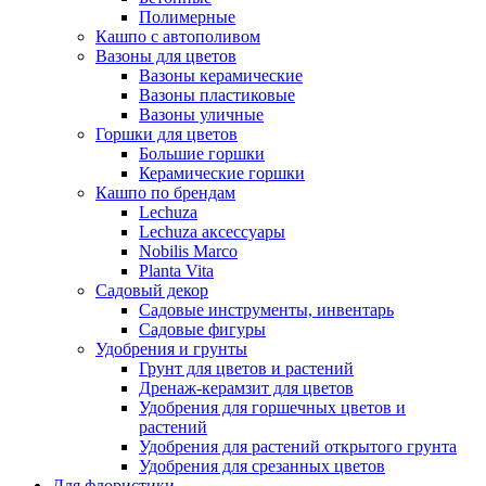
Полимерные
Кашпо с автополивом
Вазоны для цветов
Вазоны керамические
Вазоны пластиковые
Вазоны уличные
Горшки для цветов
Большие горшки
Керамические горшки
Кашпо по брендам
Lechuza
Lechuza аксессуары
Nobilis Marco
Planta Vita
Садовый декор
Садовые инструменты, инвентарь
Садовые фигуры
Удобрения и грунты
Грунт для цветов и растений
Дренаж-керамзит для цветов
Удобрения для горшечных цветов и
растений
Удобрения для растений открытого грунта
Удобрения для срезанных цветов
Для флористики