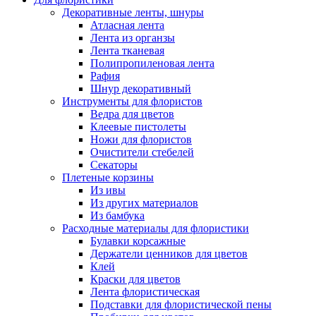
Декоративные ленты, шнуры
Атласная лента
Лента из органзы
Лента тканевая
Полипропиленовая лента
Рафия
Шнур декоративный
Инструменты для флористов
Ведра для цветов
Клеевые пистолеты
Ножи для флористов
Очистители стебелей
Секаторы
Плетеные корзины
Из ивы
Из других материалов
Из бамбука
Расходные материалы для флористики
Булавки корсажные
Держатели ценников для цветов
Клей
Краски для цветов
Лента флористическая
Подставки для флористической пены