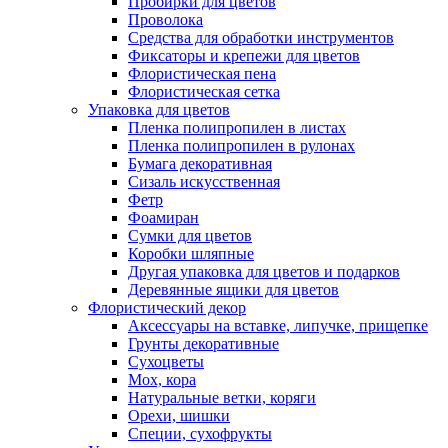
Пробирки для цветов
Проволока
Средства для обработки инструментов
Фиксаторы и крепежи для цветов
Флористическая пена
Флористическая сетка
Упаковка для цветов
Пленка полипропилен в листах
Пленка полипропилен в рулонах
Бумага декоративная
Сизаль искусственная
Фетр
Фоамиран
Сумки для цветов
Коробки шляпные
Другая упаковка для цветов и подарков
Деревянные ящики для цветов
Флористический декор
Аксессуары на вставке, липучке, прищепке
Грунты декоративные
Сухоцветы
Мох, кора
Натуральные ветки, коряги
Орехи, шишки
Специи, сухофрукты