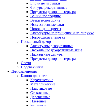
Елочные игрушки
Фигуры декоративные
Предметы декора интерьера
Венки новогодние
Ветки новогодние
Искусственные елки
Новогодние цветы
Аксессуары на прищепке и на липучке
Новогодняя упаковка
Пасхальный декор
Аксессуары декоративные
Пасхальные декоративные яйца
Пасхальные фигуры
Предметы декора интерьера
Свечи
Подсвечники
Для озеленения
Кашпо для цветов
Керамические
Металлические
Пластиковые
Стеклянные
Деревянные
Плетеные
Бетонные