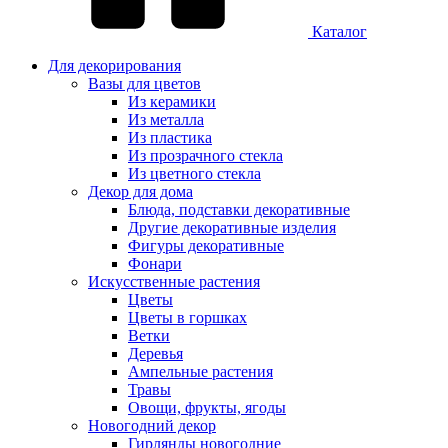
Каталог
Для декорирования
Вазы для цветов
Из керамики
Из металла
Из пластика
Из прозрачного стекла
Из цветного стекла
Декор для дома
Блюда, подставки декоративные
Другие декоративные изделия
Фигуры декоративные
Фонари
Искусственные растения
Цветы
Цветы в горшках
Ветки
Деревья
Ампельные растения
Травы
Овощи, фрукты, ягоды
Новогодний декор
Гирлянды новогодние