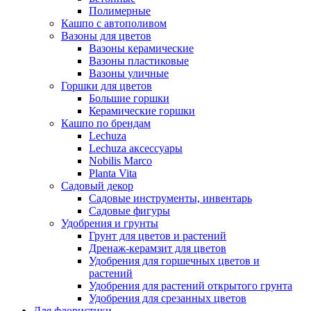
Полимерные
Кашпо с автополивом
Вазоны для цветов
Вазоны керамические
Вазоны пластиковые
Вазоны уличные
Горшки для цветов
Большие горшки
Керамические горшки
Кашпо по брендам
Lechuza
Lechuza аксессуары
Nobilis Marco
Planta Vita
Садовый декор
Садовые инструменты, инвентарь
Садовые фигуры
Удобрения и грунты
Грунт для цветов и растений
Дренаж-керамзит для цветов
Удобрения для горшечных цветов и
растений
Удобрения для растений открытого грунта
Удобрения для срезанных цветов
Для флористики