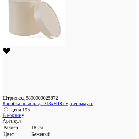
Штрихкод
5800000025872
Коробка шляпная, D18xH18 см, перламутр
Цена
195
В корзину
Артикул
Размер
18 см
Цвет
Бежевый