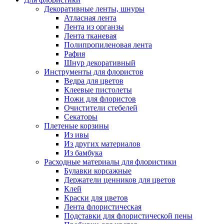
Декоративные ленты, шнуры
Атласная лента
Лента из органзы
Лента тканевая
Полипропиленовая лента
Рафия
Шнур декоративный
Инструменты для флористов
Ведра для цветов
Клеевые пистолеты
Ножи для флористов
Очистители стебелей
Секаторы
Плетеные корзины
Из ивы
Из других материалов
Из бамбука
Расходные материалы для флористики
Булавки корсажные
Держатели ценников для цветов
Клей
Краски для цветов
Лента флористическая
Подставки для флористической пены