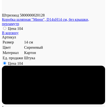
Штрихкод
5800000020128
Коробка шляпная "Мини", D14xH14 см, без крышки,
перламутр
Цена
104
В корзину
Артикул
Размер
14 см
Цвет
Сиреневый
Материал
Картон
Ед. продажи
Штука
Цена
104