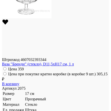
Штрихкод
4607032393344
Ваза "Бренди" (стекло), D11,5xH17 см, 1 л
Цена
359
Цена при покупке кратно коробке (в коробке 9 шт.)
305,15
₽
В корзину
Артикул
2075
Размер
17 см
Цвет
Прозрачный
Материал
Стекло
Ед. продажи
Штука