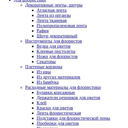
Декоративные ленты, шнуры
Атласная лента
Лента из органзы
Лента тканевая
Полипропиленовая лента
Рафия
Шнур декоративный
Инструменты для флористов
Ведра для цветов
Клеевые пистолеты
Ножи для флористов
Секаторы
Плетеные корзины
Из ивы
Из других материалов
Из бамбука
Расходные материалы для флористики
Булавки корсажные
Держатели ценников для цветов
Клей
Краски для цветов
Лента флористическая
Подставки для флористической пены
Пробирки для цветов