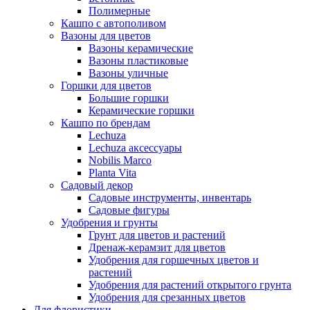
Полимерные
Кашпо с автополивом
Вазоны для цветов
Вазоны керамические
Вазоны пластиковые
Вазоны уличные
Горшки для цветов
Большие горшки
Керамические горшки
Кашпо по брендам
Lechuza
Lechuza аксессуары
Nobilis Marco
Planta Vita
Садовый декор
Садовые инструменты, инвентарь
Садовые фигуры
Удобрения и грунты
Грунт для цветов и растений
Дренаж-керамзит для цветов
Удобрения для горшечных цветов и
растений
Удобрения для растений открытого грунта
Удобрения для срезанных цветов
Для флористики