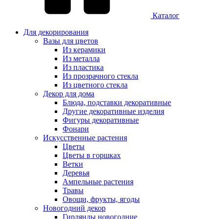
Каталог
Для декорирования
Вазы для цветов
Из керамики
Из металла
Из пластика
Из прозрачного стекла
Из цветного стекла
Декор для дома
Блюда, подставки декоративные
Другие декоративные изделия
Фигуры декоративные
Фонари
Искусственные растения
Цветы
Цветы в горшках
Ветки
Деревья
Ампельные растения
Травы
Овощи, фрукты, ягоды
Новогодний декор
Гирлянды новогодние