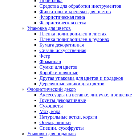
Проволока
Средства для обработки инструментов
Фиксаторы и крепежи для цветов
Флористическая пена
Флористическая сетка
Упаковка для цветов
Пленка полипропилен в листах
Пленка полипропилен в рулонах
Бумага декоративная
Сизаль искусственная
Фетр
Фоамиран
Сумки для цветов
Коробки шляпные
Другая упаковка для цветов и подарков
Деревянные ящики для цветов
Флористический декор
Аксессуары на вставке, липучке, прищепке
Грунты декоративные
Сухоцветы
Мох, кора
Натуральные ветки, коряги
Орехи, шишки
Специи, сухофрукты
Упаковка для подарков