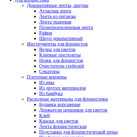
Декоративные ленты, шнуры
Атласная лента
Лента из органзы
Лента тканевая
Полипропиленовая лента
Рафия
Шнур декоративный
Инструменты для флористов
Ведра для цветов
Клеевые пистолеты
Ножи для флористов
Очистители стебелей
Секаторы
Плетеные корзины
Из ивы
Из других материалов
Из бамбука
Расходные материалы для флористики
Булавки корсажные
Держатели ценников для цветов
Клей
Краски для цветов
Лента флористическая
Подставки для флористической пены