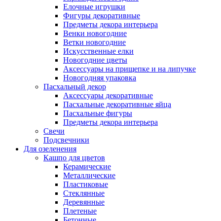
Елочные игрушки
Фигуры декоративные
Предметы декора интерьера
Венки новогодние
Ветки новогодние
Искусственные елки
Новогодние цветы
Аксессуары на прищепке и на липучке
Новогодняя упаковка
Пасхальный декор
Аксессуары декоративные
Пасхальные декоративные яйца
Пасхальные фигуры
Предметы декора интерьера
Свечи
Подсвечники
Для озеленения
Кашпо для цветов
Керамические
Металлические
Пластиковые
Стеклянные
Деревянные
Плетеные
Бетонные