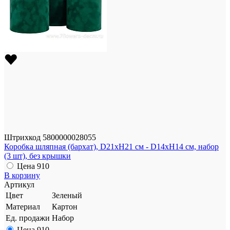
Штрихкод
5800000028055
Коробка шляпная (бархат), D21xH21 см - D14xH14 см, набор
(3 шт), без крышки
Цена
910
В корзину
Артикул
Цвет
Зеленый
Материал
Картон
Ед. продажи
Набор
Цена
910