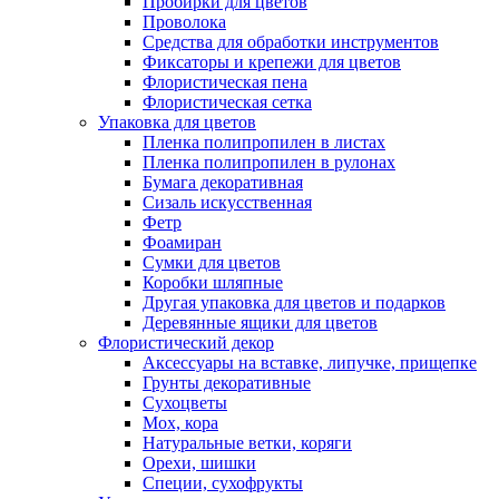
Пробирки для цветов
Проволока
Средства для обработки инструментов
Фиксаторы и крепежи для цветов
Флористическая пена
Флористическая сетка
Упаковка для цветов
Пленка полипропилен в листах
Пленка полипропилен в рулонах
Бумага декоративная
Сизаль искусственная
Фетр
Фоамиран
Сумки для цветов
Коробки шляпные
Другая упаковка для цветов и подарков
Деревянные ящики для цветов
Флористический декор
Аксессуары на вставке, липучке, прищепке
Грунты декоративные
Сухоцветы
Мох, кора
Натуральные ветки, коряги
Орехи, шишки
Специи, сухофрукты