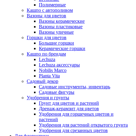
Полимерные
Кашпо с автополивом
Вазоны для цветов
Вазоны керамические
Вазоны пластиковые
Вазоны уличные
Горшки для цветов
Большие горшки
Керамические горшки
Кашпо по брендам
Lechuza
Lechuza аксессуары
Nobilis Marco
Planta Vita
Садовый декор
Садовые инструменты, инвентарь
Садовые фигуры
Удобрения и грунты
Грунт для цветов и растений
Дренаж-керамзит для цветов
Удобрения для горшечных цветов и
растений
Удобрения для растений открытого грунта
Удобрения для срезанных цветов
Для флористики