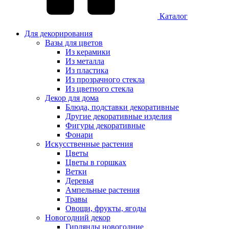
Каталог
Для декорирования
Вазы для цветов
Из керамики
Из металла
Из пластика
Из прозрачного стекла
Из цветного стекла
Декор для дома
Блюда, подставки декоративные
Другие декоративные изделия
Фигуры декоративные
Фонари
Искусственные растения
Цветы
Цветы в горшках
Ветки
Деревья
Ампельные растения
Травы
Овощи, фрукты, ягоды
Новогодний декор
Гирлянды новогодние