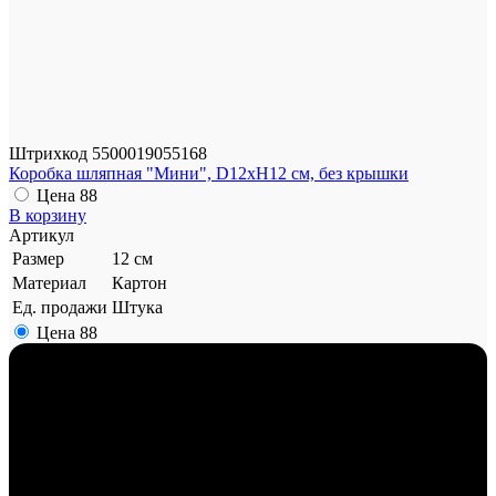
Штрихкод
5500019055168
Коробка шляпная "Мини", D12xH12 см, без крышки
Цена
88
В корзину
Артикул
Размер
12 см
Материал
Картон
Ед. продажи
Штука
Цена
88