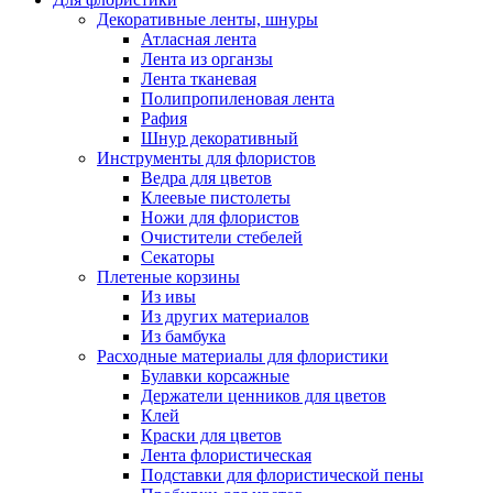
Декоративные ленты, шнуры
Атласная лента
Лента из органзы
Лента тканевая
Полипропиленовая лента
Рафия
Шнур декоративный
Инструменты для флористов
Ведра для цветов
Клеевые пистолеты
Ножи для флористов
Очистители стебелей
Секаторы
Плетеные корзины
Из ивы
Из других материалов
Из бамбука
Расходные материалы для флористики
Булавки корсажные
Держатели ценников для цветов
Клей
Краски для цветов
Лента флористическая
Подставки для флористической пены