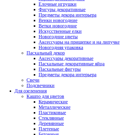
Елочные игрушки
Фигуры декоративные
Предметы декора интерьера
Венки новогодние
Ветки новогодние
Искусственные елки
Новогодние цветы
Аксессуары на прищепке и на липучке
Новогодняя упаковка
Пасхальный декор
Аксессуары декоративные
Пасхальные декоративные яйца
Пасхальные фигуры
Предметы декора интерьера
Свечи
Подсвечники
Для озеленения
Кашпо для цветов
Керамические
Металлические
Пластиковые
Стеклянные
Деревянные
Плетеные
Бетонные