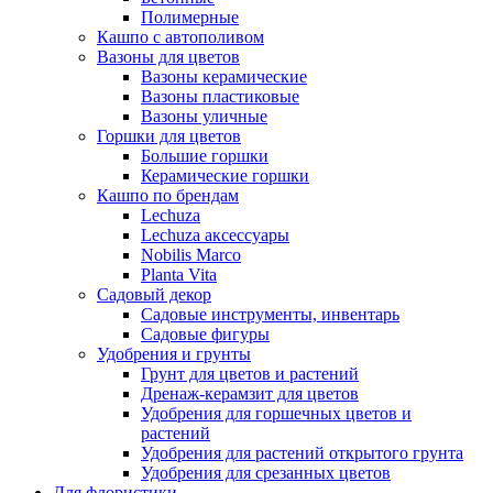
Полимерные
Кашпо с автополивом
Вазоны для цветов
Вазоны керамические
Вазоны пластиковые
Вазоны уличные
Горшки для цветов
Большие горшки
Керамические горшки
Кашпо по брендам
Lechuza
Lechuza аксессуары
Nobilis Marco
Planta Vita
Садовый декор
Садовые инструменты, инвентарь
Садовые фигуры
Удобрения и грунты
Грунт для цветов и растений
Дренаж-керамзит для цветов
Удобрения для горшечных цветов и
растений
Удобрения для растений открытого грунта
Удобрения для срезанных цветов
Для флористики