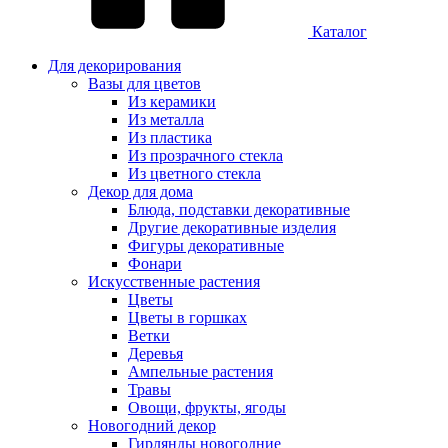
Каталог
Для декорирования
Вазы для цветов
Из керамики
Из металла
Из пластика
Из прозрачного стекла
Из цветного стекла
Декор для дома
Блюда, подставки декоративные
Другие декоративные изделия
Фигуры декоративные
Фонари
Искусственные растения
Цветы
Цветы в горшках
Ветки
Деревья
Ампельные растения
Травы
Овощи, фрукты, ягоды
Новогодний декор
Гирлянды новогодние