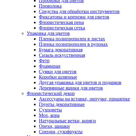
Пробирки для цветов
Проволока
Средства для обработки инструментов
Фиксаторы и крепежи для цветов
Флористическая пена
Флористическая сетка
Упаковка для цветов
Пленка полипропилен в листах
Пленка полипропилен в рулонах
Бумага декоративная
Сизаль искусственная
Фетр
Фоамиран
Сумки для цветов
Коробки шляпные
Другая упаковка для цветов и подарков
Деревянные ящики для цветов
Флористический декор
Аксессуары на вставке, липучке, прищепке
Грунты декоративные
Сухоцветы
Мох, кора
Натуральные ветки, коряги
Орехи, шишки
Специи, сухофрукты