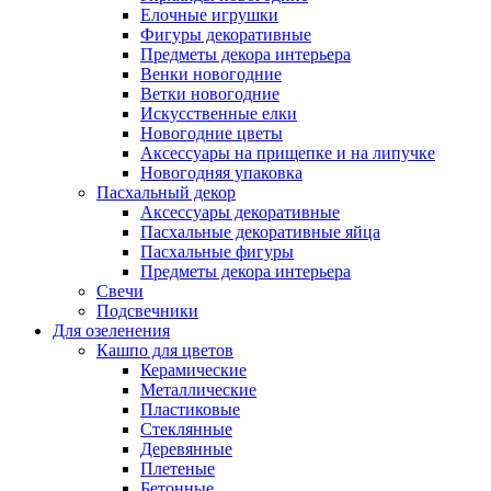
Елочные игрушки
Фигуры декоративные
Предметы декора интерьера
Венки новогодние
Ветки новогодние
Искусственные елки
Новогодние цветы
Аксессуары на прищепке и на липучке
Новогодняя упаковка
Пасхальный декор
Аксессуары декоративные
Пасхальные декоративные яйца
Пасхальные фигуры
Предметы декора интерьера
Свечи
Подсвечники
Для озеленения
Кашпо для цветов
Керамические
Металлические
Пластиковые
Стеклянные
Деревянные
Плетеные
Бетонные