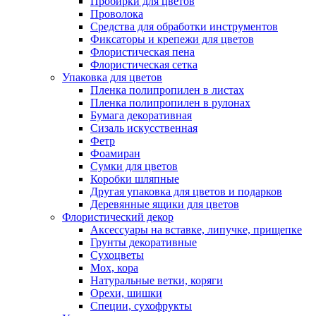
Пробирки для цветов
Проволока
Средства для обработки инструментов
Фиксаторы и крепежи для цветов
Флористическая пена
Флористическая сетка
Упаковка для цветов
Пленка полипропилен в листах
Пленка полипропилен в рулонах
Бумага декоративная
Сизаль искусственная
Фетр
Фоамиран
Сумки для цветов
Коробки шляпные
Другая упаковка для цветов и подарков
Деревянные ящики для цветов
Флористический декор
Аксессуары на вставке, липучке, прищепке
Грунты декоративные
Сухоцветы
Мох, кора
Натуральные ветки, коряги
Орехи, шишки
Специи, сухофрукты