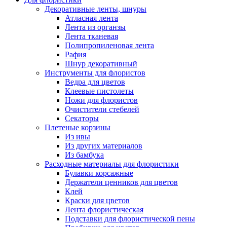
Декоративные ленты, шнуры
Атласная лента
Лента из органзы
Лента тканевая
Полипропиленовая лента
Рафия
Шнур декоративный
Инструменты для флористов
Ведра для цветов
Клеевые пистолеты
Ножи для флористов
Очистители стебелей
Секаторы
Плетеные корзины
Из ивы
Из других материалов
Из бамбука
Расходные материалы для флористики
Булавки корсажные
Держатели ценников для цветов
Клей
Краски для цветов
Лента флористическая
Подставки для флористической пены