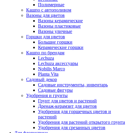
Полимерные
Кашпо с автополивом
Вазоны для цветов
Вазоны керамические
Вазоны пластиковые
Вазоны уличные
Горшки для цветов
Большие горшки
Керамические горшки
Кашпо по брендам
Lechuza
Lechuza аксессуары
Nobilis Marco
Planta Vita
Садовый декор
Садовые инструменты, инвентарь
Садовые фигуры
Удобрения и грунты
Грунт для цветов и растений
Дренаж-керамзит для цветов
Удобрения для горшечных цветов и
растений
Удобрения для растений открытого грунта
Удобрения для срезанных цветов
Для флористики