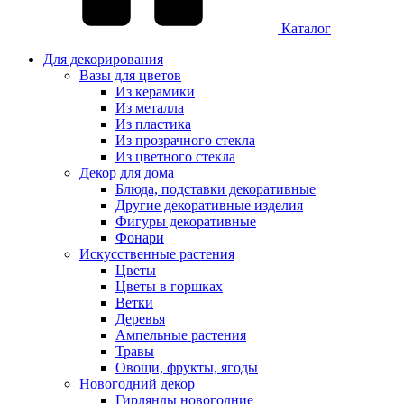
Каталог
Для декорирования
Вазы для цветов
Из керамики
Из металла
Из пластика
Из прозрачного стекла
Из цветного стекла
Декор для дома
Блюда, подставки декоративные
Другие декоративные изделия
Фигуры декоративные
Фонари
Искусственные растения
Цветы
Цветы в горшках
Ветки
Деревья
Ампельные растения
Травы
Овощи, фрукты, ягоды
Новогодний декор
Гирлянды новогодние