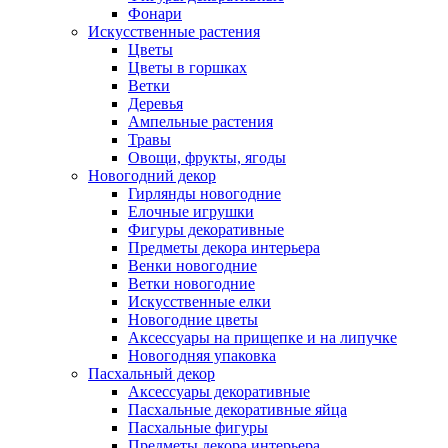
Фонари
Искусственные растения
Цветы
Цветы в горшках
Ветки
Деревья
Ампельные растения
Травы
Овощи, фрукты, ягоды
Новогодний декор
Гирлянды новогодние
Елочные игрушки
Фигуры декоративные
Предметы декора интерьера
Венки новогодние
Ветки новогодние
Искусственные елки
Новогодние цветы
Аксессуары на прищепке и на липучке
Новогодняя упаковка
Пасхальный декор
Аксессуары декоративные
Пасхальные декоративные яйца
Пасхальные фигуры
Предметы декора интерьера