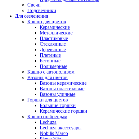
Свечи
Подсвечники
Для озеленения
Кашпо для цветов
Керамические
Металлические
Пластиковые
Стеклянные
Деревянные
Плетеные
Бетонные
Полимерные
Кашпо с автополивом
Вазоны для цветов
Вазоны керамические
Вазоны пластиковые
Вазоны уличные
Горшки для цветов
Большие горшки
Керамические горшки
Кашпо по брендам
Lechuza
Lechuza аксессуары
Nobilis Marco
Planta Vita