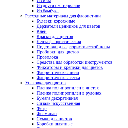
Из ивы
Из других материалов
Из бамбука
Расходные материалы для флористики
Булавки корсажные
Держатели ценников для цветов
Клей
Краски для цветов
Лента флористическая
Подставки для флористической пены
Пробирки для цветов
Проволока
Средства для обработки инструментов
Фиксаторы и крепежи для цветов
Флористическая пена
Флористическая сетка
Упаковка для цветов
Пленка полипропилен в листах
Пленка полипропилен в рулонах
Бумага декоративная
Сизаль искусственная
Фетр
Фоамиран
Сумки для цветов
Коробки шляпные