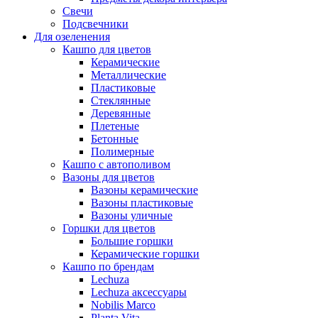
Свечи
Подсвечники
Для озеленения
Кашпо для цветов
Керамические
Металлические
Пластиковые
Стеклянные
Деревянные
Плетеные
Бетонные
Полимерные
Кашпо с автополивом
Вазоны для цветов
Вазоны керамические
Вазоны пластиковые
Вазоны уличные
Горшки для цветов
Большие горшки
Керамические горшки
Кашпо по брендам
Lechuza
Lechuza аксессуары
Nobilis Marco
Planta Vita