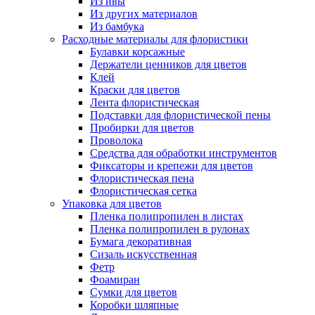
Из ивы
Из других материалов
Из бамбука
Расходные материалы для флористики
Булавки корсажные
Держатели ценников для цветов
Клей
Краски для цветов
Лента флористическая
Подставки для флористической пены
Пробирки для цветов
Проволока
Средства для обработки инструментов
Фиксаторы и крепежи для цветов
Флористическая пена
Флористическая сетка
Упаковка для цветов
Пленка полипропилен в листах
Пленка полипропилен в рулонах
Бумага декоративная
Сизаль искусственная
Фетр
Фоамиран
Сумки для цветов
Коробки шляпные