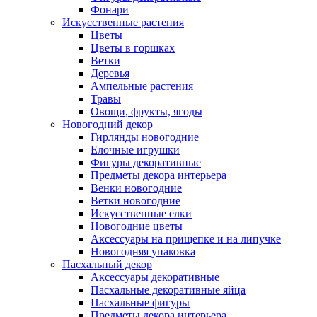
Фонари
Искусственные растения
Цветы
Цветы в горшках
Ветки
Деревья
Ампельные растения
Травы
Овощи, фрукты, ягоды
Новогодний декор
Гирлянды новогодние
Елочные игрушки
Фигуры декоративные
Предметы декора интерьера
Венки новогодние
Ветки новогодние
Искусственные елки
Новогодние цветы
Аксессуары на прищепке и на липучке
Новогодняя упаковка
Пасхальный декор
Аксессуары декоративные
Пасхальные декоративные яйца
Пасхальные фигуры
Предметы декора интерьера