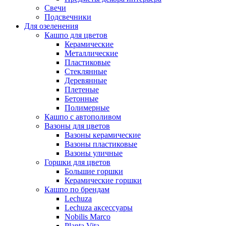
Свечи
Подсвечники
Для озеленения
Кашпо для цветов
Керамические
Металлические
Пластиковые
Стеклянные
Деревянные
Плетеные
Бетонные
Полимерные
Кашпо с автополивом
Вазоны для цветов
Вазоны керамические
Вазоны пластиковые
Вазоны уличные
Горшки для цветов
Большие горшки
Керамические горшки
Кашпо по брендам
Lechuza
Lechuza аксессуары
Nobilis Marco
Planta Vita