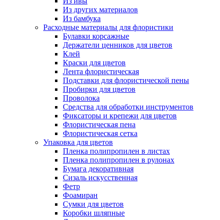
Из ивы
Из других материалов
Из бамбука
Расходные материалы для флористики
Булавки корсажные
Держатели ценников для цветов
Клей
Краски для цветов
Лента флористическая
Подставки для флористической пены
Пробирки для цветов
Проволока
Средства для обработки инструментов
Фиксаторы и крепежи для цветов
Флористическая пена
Флористическая сетка
Упаковка для цветов
Пленка полипропилен в листах
Пленка полипропилен в рулонах
Бумага декоративная
Сизаль искусственная
Фетр
Фоамиран
Сумки для цветов
Коробки шляпные