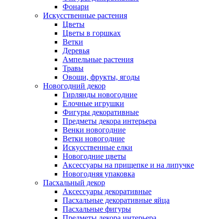
Фонари
Искусственные растения
Цветы
Цветы в горшках
Ветки
Деревья
Ампельные растения
Травы
Овощи, фрукты, ягоды
Новогодний декор
Гирлянды новогодние
Елочные игрушки
Фигуры декоративные
Предметы декора интерьера
Венки новогодние
Ветки новогодние
Искусственные елки
Новогодние цветы
Аксессуары на прищепке и на липучке
Новогодняя упаковка
Пасхальный декор
Аксессуары декоративные
Пасхальные декоративные яйца
Пасхальные фигуры
Предметы декора интерьера