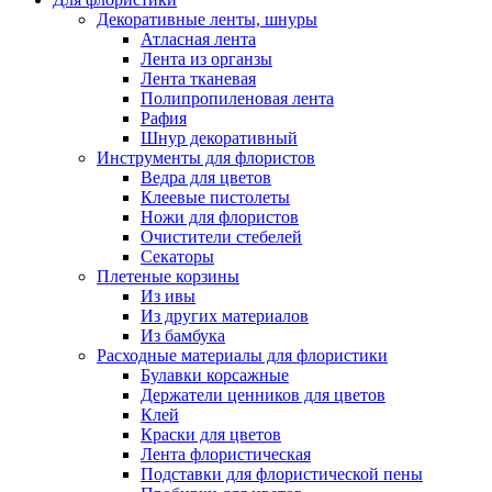
Декоративные ленты, шнуры
Атласная лента
Лента из органзы
Лента тканевая
Полипропиленовая лента
Рафия
Шнур декоративный
Инструменты для флористов
Ведра для цветов
Клеевые пистолеты
Ножи для флористов
Очистители стебелей
Секаторы
Плетеные корзины
Из ивы
Из других материалов
Из бамбука
Расходные материалы для флористики
Булавки корсажные
Держатели ценников для цветов
Клей
Краски для цветов
Лента флористическая
Подставки для флористической пены