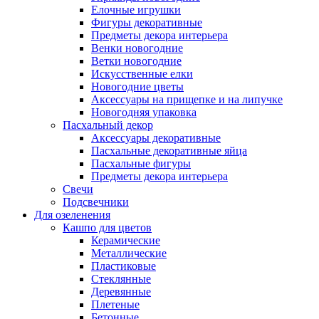
Елочные игрушки
Фигуры декоративные
Предметы декора интерьера
Венки новогодние
Ветки новогодние
Искусственные елки
Новогодние цветы
Аксессуары на прищепке и на липучке
Новогодняя упаковка
Пасхальный декор
Аксессуары декоративные
Пасхальные декоративные яйца
Пасхальные фигуры
Предметы декора интерьера
Свечи
Подсвечники
Для озеленения
Кашпо для цветов
Керамические
Металлические
Пластиковые
Стеклянные
Деревянные
Плетеные
Бетонные