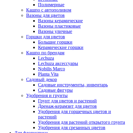
Полимерные
Кашпо с автополивом
Вазоны для цветов
Вазоны керамические
Вазоны пластиковые
Вазоны уличные
Горшки для цветов
Большие горшки
Керамические горшки
Кашпо по брендам
Lechuza
Lechuza аксессуары
Nobilis Marco
Planta Vita
Садовый декор
Садовые инструменты, инвентарь
Садовые фигуры
Удобрения и грунты
Грунт для цветов и растений
Дренаж-керамзит для цветов
Удобрения для горшечных цветов и
растений
Удобрения для растений открытого грунта
Удобрения для срезанных цветов
Для флористики