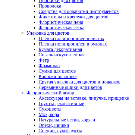
Пробирки для цветов
Проволока
Средства для обработки инструментов
Фиксаторы и крепежи для цветов
Флористическая пена
Флористическая сетка
Упаковка для цветов
Пленка полипропилен в листах
Пленка полипропилен в рулонах
Бумага декоративная
Сизаль искусственная
Фетр
Фоамиран
Сумки для цветов
Коробки шляпные
Другая упаковка для цветов и подарков
Деревянные ящики для цветов
Флористический декор
Аксессуары на вставке, липучке, прищепке
Грунты декоративные
Сухоцветы
Мох, кора
Натуральные ветки, коряги
Орехи, шишки
Специи, сухофрукты