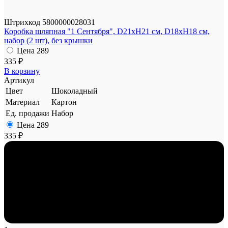
Штрихкод
5800000028031
Коробка шляпная "1 Сентября", D21xH21 см, D18xH18 см,
набор (2 шт), без крышки
Цена
289
335 ₽
В корзину
Артикул
Цвет
Шоколадный
Материал
Картон
Ед. продажи
Набор
Цена
289
335 ₽