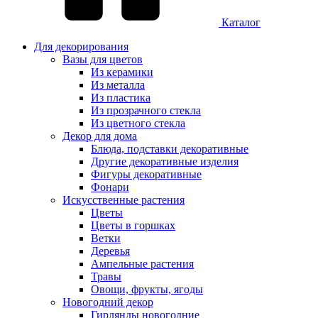
Каталог
Для декорирования
Вазы для цветов
Из керамики
Из металла
Из пластика
Из прозрачного стекла
Из цветного стекла
Декор для дома
Блюда, подставки декоративные
Другие декоративные изделия
Фигуры декоративные
Фонари
Искусственные растения
Цветы
Цветы в горшках
Ветки
Деревья
Ампельные растения
Травы
Овощи, фрукты, ягоды
Новогодний декор
Гирлянды новогодние