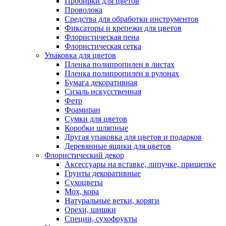
Пробирки для цветов
Проволока
Средства для обработки инструментов
Фиксаторы и крепежи для цветов
Флористическая пена
Флористическая сетка
Упаковка для цветов
Пленка полипропилен в листах
Пленка полипропилен в рулонах
Бумага декоративная
Сизаль искусственная
Фетр
Фоамиран
Сумки для цветов
Коробки шляпные
Другая упаковка для цветов и подарков
Деревянные ящики для цветов
Флористический декор
Аксессуары на вставке, липучке, прищепке
Грунты декоративные
Сухоцветы
Мох, кора
Натуральные ветки, коряги
Орехи, шишки
Специи, сухофрукты