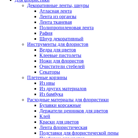
Декоративные ленты, шнуры
Атласная лента
Лента из органзы
Лента тканевая
Полипропиленовая лента
Рафия
Шнур декоративный
Инструменты для флористов
Ведра для цветов
Клеевые пистолеты
Ножи для флористов
Очистители стебелей
Секаторы
Плетеные корзины
Из ивы
Из других материалов
Из бамбука
Расходные материалы для флористики
Булавки корсажные
Держатели ценников для цветов
Клей
Краски для цветов
Лента флористическая
Подставки для флористической пены