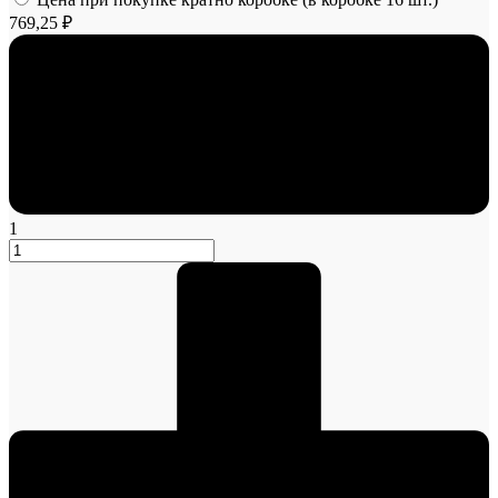
769,25 ₽
1