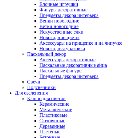
Елочные игрушки
Фигуры декоративные
Предметы декора интерьера
Венки новогодние
Ветки новогодние
Искусственные елки
Новогодние цветы
Аксессуары на прищепке и на липучке
Новогодняя упаковка
Пасхальный декор
Аксессуары декоративные
Пасхальные декоративные яйца
Пасхальные фигуры
Предметы декора интерьера
Свечи
Подсвечники
Для озеленения
Кашпо для цветов
Керамические
Металлические
Пластиковые
Стеклянные
Деревянные
Плетеные
Бетонные