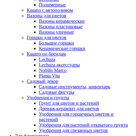
Полимерные
Кашпо с автополивом
Вазоны для цветов
Вазоны керамические
Вазоны пластиковые
Вазоны уличные
Горшки для цветов
Большие горшки
Керамические горшки
Кашпо по брендам
Lechuza
Lechuza аксессуары
Nobilis Marco
Planta Vita
Садовый декор
Садовые инструменты, инвентарь
Садовые фигуры
Удобрения и грунты
Грунт для цветов и растений
Дренаж-керамзит для цветов
Удобрения для горшечных цветов и
растений
Удобрения для растений открытого грунта
Удобрения для срезанных цветов
Для флористики