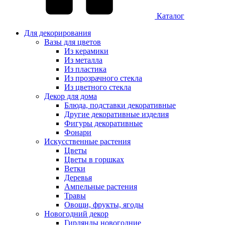
Каталог
Для декорирования
Вазы для цветов
Из керамики
Из металла
Из пластика
Из прозрачного стекла
Из цветного стекла
Декор для дома
Блюда, подставки декоративные
Другие декоративные изделия
Фигуры декоративные
Фонари
Искусственные растения
Цветы
Цветы в горшках
Ветки
Деревья
Ампельные растения
Травы
Овощи, фрукты, ягоды
Новогодний декор
Гирлянды новогодние