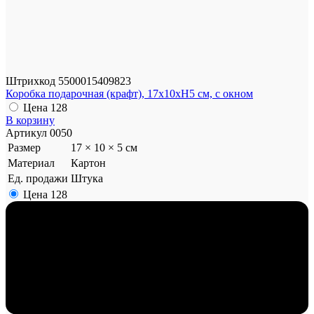
Штрихкод
5500015409823
Коробка подарочная (крафт), 17х10хН5 см, с окном
Цена
128
В корзину
Артикул
0050
Размер
17 × 10 × 5 см
Материал
Картон
Ед. продажи
Штука
Цена
128