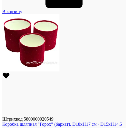
В корзину
Штрихкод
5800000020549
Коробка шляпная "Горох" (бархат), D18xH17 см - D15xH14,5