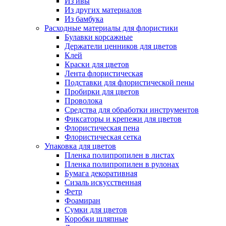
Из ивы
Из других материалов
Из бамбука
Расходные материалы для флористики
Булавки корсажные
Держатели ценников для цветов
Клей
Краски для цветов
Лента флористическая
Подставки для флористической пены
Пробирки для цветов
Проволока
Средства для обработки инструментов
Фиксаторы и крепежи для цветов
Флористическая пена
Флористическая сетка
Упаковка для цветов
Пленка полипропилен в листах
Пленка полипропилен в рулонах
Бумага декоративная
Сизаль искусственная
Фетр
Фоамиран
Сумки для цветов
Коробки шляпные