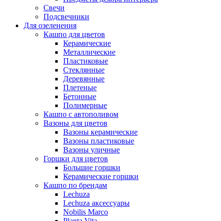
Свечи
Подсвечники
Для озеленения
Кашпо для цветов
Керамические
Металлические
Пластиковые
Стеклянные
Деревянные
Плетеные
Бетонные
Полимерные
Кашпо с автополивом
Вазоны для цветов
Вазоны керамические
Вазоны пластиковые
Вазоны уличные
Горшки для цветов
Большие горшки
Керамические горшки
Кашпо по брендам
Lechuza
Lechuza аксессуары
Nobilis Marco
Planta Vita