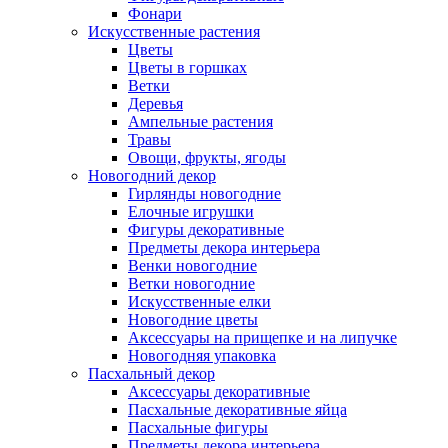
Фонари
Искусственные растения
Цветы
Цветы в горшках
Ветки
Деревья
Ампельные растения
Травы
Овощи, фрукты, ягоды
Новогодний декор
Гирлянды новогодние
Елочные игрушки
Фигуры декоративные
Предметы декора интерьера
Венки новогодние
Ветки новогодние
Искусственные елки
Новогодние цветы
Аксессуары на прищепке и на липучке
Новогодняя упаковка
Пасхальный декор
Аксессуары декоративные
Пасхальные декоративные яйца
Пасхальные фигуры
Предметы декора интерьера