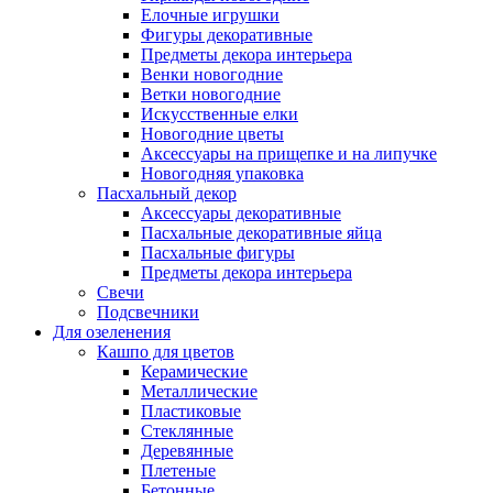
Елочные игрушки
Фигуры декоративные
Предметы декора интерьера
Венки новогодние
Ветки новогодние
Искусственные елки
Новогодние цветы
Аксессуары на прищепке и на липучке
Новогодняя упаковка
Пасхальный декор
Аксессуары декоративные
Пасхальные декоративные яйца
Пасхальные фигуры
Предметы декора интерьера
Свечи
Подсвечники
Для озеленения
Кашпо для цветов
Керамические
Металлические
Пластиковые
Стеклянные
Деревянные
Плетеные
Бетонные