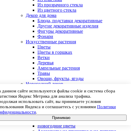
Из прозрачного стекла
Из цветного стекла
Декор для дома
Блюда, подставки декоративные
Другие декоративные изделия
Фигуры декоративные
Фонари
Искусственные растения
Цветы
Цветы в горшках
Ветки
Деревья
Ампельные растения
Травы
Овощи, фрукты, ягоды
Новогодний декор
Гирлянды новогодние
 данном сайте используются файлы cookie и система сбора
Елочные игрушки
атистики Яндекс Метрика для анализа трафика.
Фигуры декоративные
одолжая использовать сайт, вы принимаете условия
Предметы декора интерьера
пользования Яндекса и соглашаетесь с условиями
Политики
Венки новогодние
онфиденциальности
.
Ветки новогодние
Принимаю
Искусственные елки
Новогодние цветы