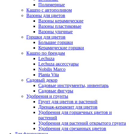
Полимерные
Кашпо с автополивом
Вазоны для цветов
Вазоны керамические
Вазоны пластиковые
Вазоны уличные
Горшки для цветов
Большие горшки
Керамические горшки
Кашпо по брендам
Lechuza
Lechuza аксессуары
Nobilis Marco
Planta Vita
Садовый декор
Садовые инструменты, инвентарь
Садовые фигуры
Удобрения и грунты
Грунт для цветов и растений
Дренаж-керамзит для цветов
Удобрения для горшечных цветов и
растений
Удобрения для растений открытого грунта
Удобрения для срезанных цветов
Для флористики