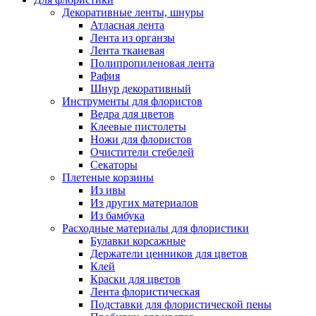
Декоративные ленты, шнуры
Атласная лента
Лента из органзы
Лента тканевая
Полипропиленовая лента
Рафия
Шнур декоративный
Инструменты для флористов
Ведра для цветов
Клеевые пистолеты
Ножи для флористов
Очистители стебелей
Секаторы
Плетеные корзины
Из ивы
Из других материалов
Из бамбука
Расходные материалы для флористики
Булавки корсажные
Держатели ценников для цветов
Клей
Краски для цветов
Лента флористическая
Подставки для флористической пены