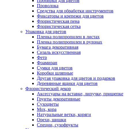
Пробирки для цветов
Проволока
Средства для обработки инструментов
Фиксаторы и крепежи для цветов
Флористическая пена
Флористическая сетка
Упаковка для цветов
Пленка полипропилен в листах
Пленка полипропилен в рулонах
Бумага декоративная
Сизаль искусственная
Фетр
Фоамиран
Сумки для цветов
Коробки шляпные
Другая упаковка для цветов и подарков
Деревянные ящики для цветов
Флористический декор
Аксессуары на вставке, липучке, прищепке
Грунты декоративные
Сухоцветы
Мох, кора
Натуральные ветки, коряги
Орехи, шишки
Специи, сухофрукты