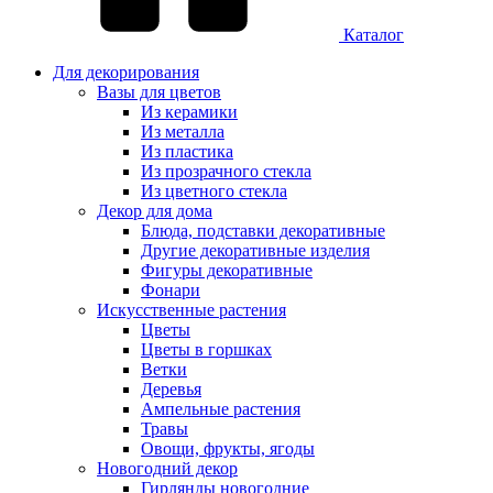
Каталог
Для декорирования
Вазы для цветов
Из керамики
Из металла
Из пластика
Из прозрачного стекла
Из цветного стекла
Декор для дома
Блюда, подставки декоративные
Другие декоративные изделия
Фигуры декоративные
Фонари
Искусственные растения
Цветы
Цветы в горшках
Ветки
Деревья
Ампельные растения
Травы
Овощи, фрукты, ягоды
Новогодний декор
Гирлянды новогодние