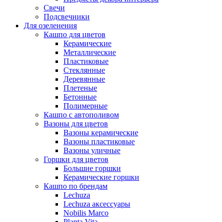
Свечи
Подсвечники
Для озеленения
Кашпо для цветов
Керамические
Металлические
Пластиковые
Стеклянные
Деревянные
Плетеные
Бетонные
Полимерные
Кашпо с автополивом
Вазоны для цветов
Вазоны керамические
Вазоны пластиковые
Вазоны уличные
Горшки для цветов
Большие горшки
Керамические горшки
Кашпо по брендам
Lechuza
Lechuza аксессуары
Nobilis Marco
Planta Vita