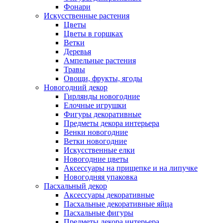
Фонари
Искусственные растения
Цветы
Цветы в горшках
Ветки
Деревья
Ампельные растения
Травы
Овощи, фрукты, ягоды
Новогодний декор
Гирлянды новогодние
Елочные игрушки
Фигуры декоративные
Предметы декора интерьера
Венки новогодние
Ветки новогодние
Искусственные елки
Новогодние цветы
Аксессуары на прищепке и на липучке
Новогодняя упаковка
Пасхальный декор
Аксессуары декоративные
Пасхальные декоративные яйца
Пасхальные фигуры
Предметы декора интерьера