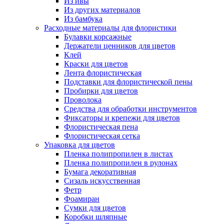
Из ивы
Из других материалов
Из бамбука
Расходные материалы для флористики
Булавки корсажные
Держатели ценников для цветов
Клей
Краски для цветов
Лента флористическая
Подставки для флористической пены
Пробирки для цветов
Проволока
Средства для обработки инструментов
Фиксаторы и крепежи для цветов
Флористическая пена
Флористическая сетка
Упаковка для цветов
Пленка полипропилен в листах
Пленка полипропилен в рулонах
Бумага декоративная
Сизаль искусственная
Фетр
Фоамиран
Сумки для цветов
Коробки шляпные