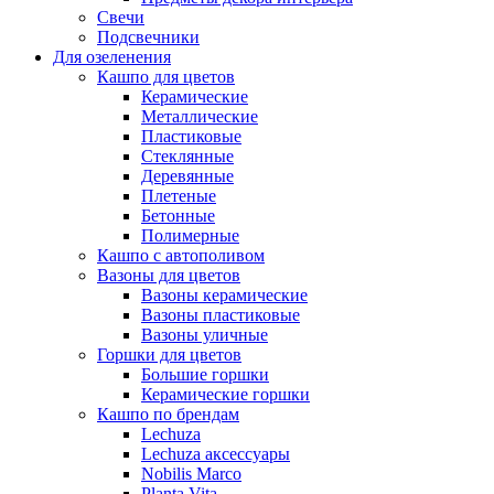
Свечи
Подсвечники
Для озеленения
Кашпо для цветов
Керамические
Металлические
Пластиковые
Стеклянные
Деревянные
Плетеные
Бетонные
Полимерные
Кашпо с автополивом
Вазоны для цветов
Вазоны керамические
Вазоны пластиковые
Вазоны уличные
Горшки для цветов
Большие горшки
Керамические горшки
Кашпо по брендам
Lechuza
Lechuza аксессуары
Nobilis Marco
Planta Vita