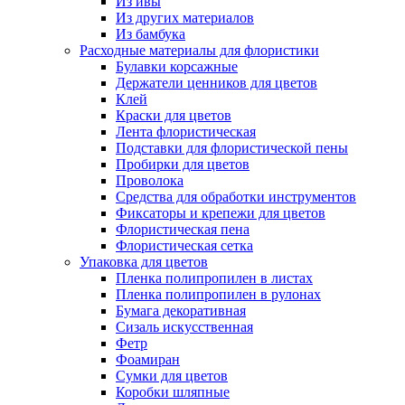
Из ивы
Из других материалов
Из бамбука
Расходные материалы для флористики
Булавки корсажные
Держатели ценников для цветов
Клей
Краски для цветов
Лента флористическая
Подставки для флористической пены
Пробирки для цветов
Проволока
Средства для обработки инструментов
Фиксаторы и крепежи для цветов
Флористическая пена
Флористическая сетка
Упаковка для цветов
Пленка полипропилен в листах
Пленка полипропилен в рулонах
Бумага декоративная
Сизаль искусственная
Фетр
Фоамиран
Сумки для цветов
Коробки шляпные