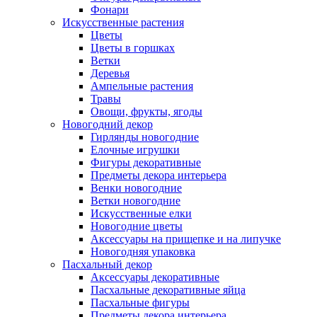
Фонари
Искусственные растения
Цветы
Цветы в горшках
Ветки
Деревья
Ампельные растения
Травы
Овощи, фрукты, ягоды
Новогодний декор
Гирлянды новогодние
Елочные игрушки
Фигуры декоративные
Предметы декора интерьера
Венки новогодние
Ветки новогодние
Искусственные елки
Новогодние цветы
Аксессуары на прищепке и на липучке
Новогодняя упаковка
Пасхальный декор
Аксессуары декоративные
Пасхальные декоративные яйца
Пасхальные фигуры
Предметы декора интерьера