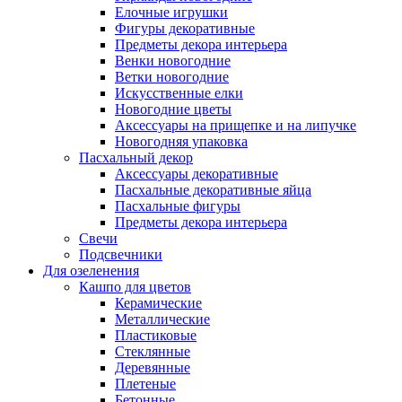
Елочные игрушки
Фигуры декоративные
Предметы декора интерьера
Венки новогодние
Ветки новогодние
Искусственные елки
Новогодние цветы
Аксессуары на прищепке и на липучке
Новогодняя упаковка
Пасхальный декор
Аксессуары декоративные
Пасхальные декоративные яйца
Пасхальные фигуры
Предметы декора интерьера
Свечи
Подсвечники
Для озеленения
Кашпо для цветов
Керамические
Металлические
Пластиковые
Стеклянные
Деревянные
Плетеные
Бетонные