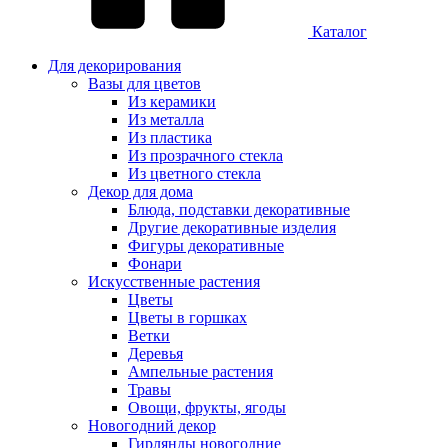
Каталог
Для декорирования
Вазы для цветов
Из керамики
Из металла
Из пластика
Из прозрачного стекла
Из цветного стекла
Декор для дома
Блюда, подставки декоративные
Другие декоративные изделия
Фигуры декоративные
Фонари
Искусственные растения
Цветы
Цветы в горшках
Ветки
Деревья
Ампельные растения
Травы
Овощи, фрукты, ягоды
Новогодний декор
Гирлянды новогодние