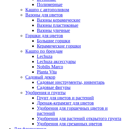
Полимерные
Кашпо с автополивом
Вазоны для цветов
Вазоны керамические
Вазоны пластиковые
Вазоны уличные
Горшки для цветов
Большие горшки
Керамические горшки
Кашпо по брендам
Lechuza
Lechuza аксессуары
Nobilis Marco
Planta Vita
Садовый декор
Садовые инструменты, инвентарь
Садовые фигуры
Удобрения и грунты
Грунт для цветов и растений
Дренаж-керамзит для цветов
Удобрения для горшечных цветов и
растений
Удобрения для растений открытого грунта
Удобрения для срезанных цветов
Для флористики