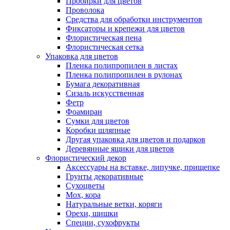
Пробирки для цветов
Проволока
Средства для обработки инструментов
Фиксаторы и крепежи для цветов
Флористическая пена
Флористическая сетка
Упаковка для цветов
Пленка полипропилен в листах
Пленка полипропилен в рулонах
Бумага декоративная
Сизаль искусственная
Фетр
Фоамиран
Сумки для цветов
Коробки шляпные
Другая упаковка для цветов и подарков
Деревянные ящики для цветов
Флористический декор
Аксессуары на вставке, липучке, прищепке
Грунты декоративные
Сухоцветы
Мох, кора
Натуральные ветки, коряги
Орехи, шишки
Специи, сухофрукты