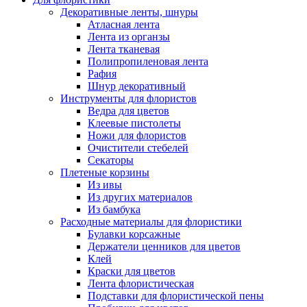
Декоративные ленты, шнуры
Атласная лента
Лента из органзы
Лента тканевая
Полипропиленовая лента
Рафия
Шнур декоративный
Инструменты для флористов
Ведра для цветов
Клеевые пистолеты
Ножи для флористов
Очистители стебелей
Секаторы
Плетеные корзины
Из ивы
Из других материалов
Из бамбука
Расходные материалы для флористики
Булавки корсажные
Держатели ценников для цветов
Клей
Краски для цветов
Лента флористическая
Подставки для флористической пены