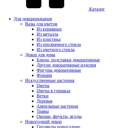
Каталог
Для декорирования
Вазы для цветов
Из керамики
Из металла
Из пластика
Из прозрачного стекла
Из цветного стекла
Декор для дома
Блюда, подставки декоративные
Другие декоративные изделия
Фигуры декоративные
Фонари
Искусственные растения
Цветы
Цветы в горшках
Ветки
Деревья
Ампельные растения
Травы
Овощи, фрукты, ягоды
Новогодний декор
Гирлянды новогодние