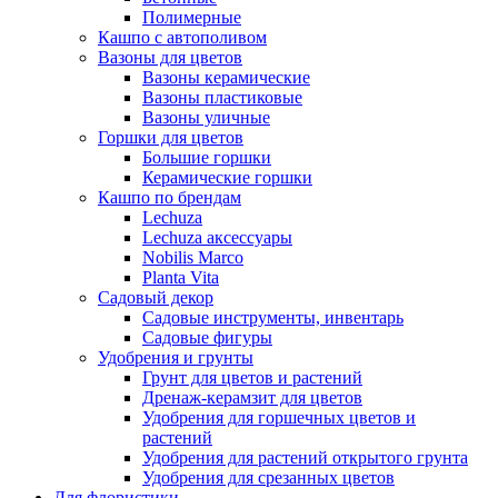
Полимерные
Кашпо с автополивом
Вазоны для цветов
Вазоны керамические
Вазоны пластиковые
Вазоны уличные
Горшки для цветов
Большие горшки
Керамические горшки
Кашпо по брендам
Lechuza
Lechuza аксессуары
Nobilis Marco
Planta Vita
Садовый декор
Садовые инструменты, инвентарь
Садовые фигуры
Удобрения и грунты
Грунт для цветов и растений
Дренаж-керамзит для цветов
Удобрения для горшечных цветов и
растений
Удобрения для растений открытого грунта
Удобрения для срезанных цветов
Для флористики