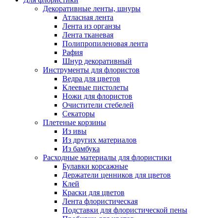
Декоративные ленты, шнуры
Атласная лента
Лента из органзы
Лента тканевая
Полипропиленовая лента
Рафия
Шнур декоративный
Инструменты для флористов
Ведра для цветов
Клеевые пистолеты
Ножи для флористов
Очистители стебелей
Секаторы
Плетеные корзины
Из ивы
Из других материалов
Из бамбука
Расходные материалы для флористики
Булавки корсажные
Держатели ценников для цветов
Клей
Краски для цветов
Лента флористическая
Подставки для флористической пены