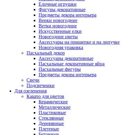
Елочные игрушки
Фигуры декоративные
Предметы декора интерьера
Венки новогодние
Ветки новогодние
Искусственные елки
Новогодние цветы
Аксессуары на прищепке и на липучке
Новогодняя упаковка
Пасхальный декор
Аксессуары декоративные
Пасхальные декоративные яйца
Пасхальные фигуры
Предметы декора интерьера
Свечи
Подсвечники
Для озеленения
Кашпо для цветов
Керамические
Металлические
Пластиковые
Стеклянные
Деревянные
Плетеные
Бетонные