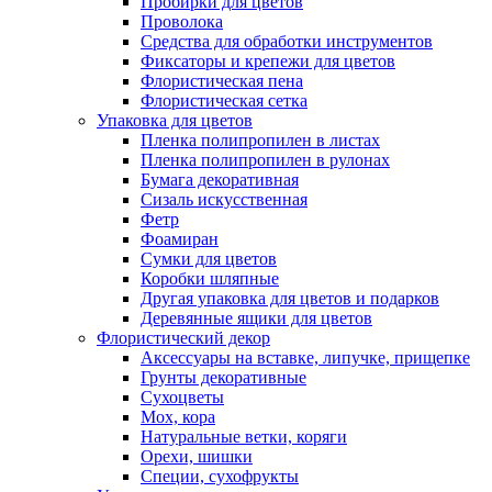
Пробирки для цветов
Проволока
Средства для обработки инструментов
Фиксаторы и крепежи для цветов
Флористическая пена
Флористическая сетка
Упаковка для цветов
Пленка полипропилен в листах
Пленка полипропилен в рулонах
Бумага декоративная
Сизаль искусственная
Фетр
Фоамиран
Сумки для цветов
Коробки шляпные
Другая упаковка для цветов и подарков
Деревянные ящики для цветов
Флористический декор
Аксессуары на вставке, липучке, прищепке
Грунты декоративные
Сухоцветы
Мох, кора
Натуральные ветки, коряги
Орехи, шишки
Специи, сухофрукты