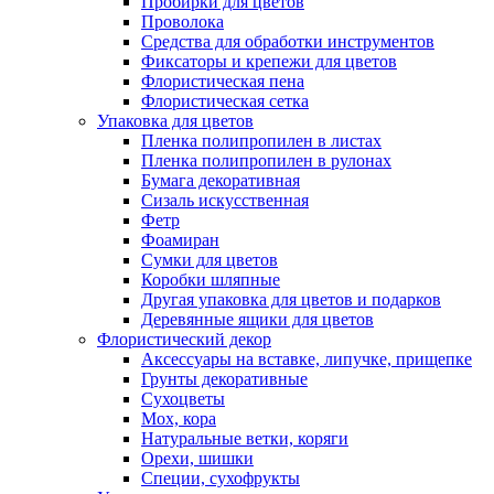
Пробирки для цветов
Проволока
Средства для обработки инструментов
Фиксаторы и крепежи для цветов
Флористическая пена
Флористическая сетка
Упаковка для цветов
Пленка полипропилен в листах
Пленка полипропилен в рулонах
Бумага декоративная
Сизаль искусственная
Фетр
Фоамиран
Сумки для цветов
Коробки шляпные
Другая упаковка для цветов и подарков
Деревянные ящики для цветов
Флористический декор
Аксессуары на вставке, липучке, прищепке
Грунты декоративные
Сухоцветы
Мох, кора
Натуральные ветки, коряги
Орехи, шишки
Специи, сухофрукты