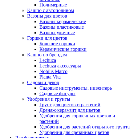
Полимерные
Кашпо с автополивом
Вазоны для цветов
Вазоны керамические
Вазоны пластиковые
Вазоны уличные
Горшки для цветов
Большие горшки
Керамические горшки
Кашпо по брендам
Lechuza
Lechuza аксессуары
Nobilis Marco
Planta Vita
Садовый декор
Садовые инструменты, инвентарь
Садовые фигуры
Удобрения и грунты
Грунт для цветов и растений
Дренаж-керамзит для цветов
Удобрения для горшечных цветов и
растений
Удобрения для растений открытого грунта
Удобрения для срезанных цветов
Для флористики