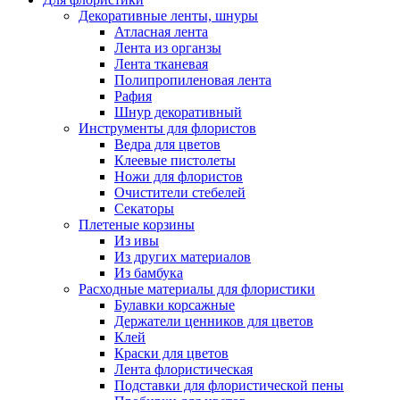
Декоративные ленты, шнуры
Атласная лента
Лента из органзы
Лента тканевая
Полипропиленовая лента
Рафия
Шнур декоративный
Инструменты для флористов
Ведра для цветов
Клеевые пистолеты
Ножи для флористов
Очистители стебелей
Секаторы
Плетеные корзины
Из ивы
Из других материалов
Из бамбука
Расходные материалы для флористики
Булавки корсажные
Держатели ценников для цветов
Клей
Краски для цветов
Лента флористическая
Подставки для флористической пены