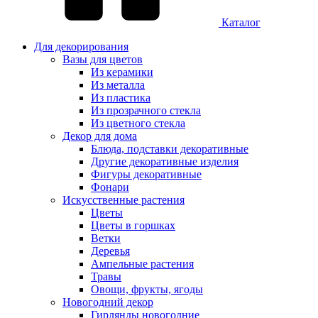
Каталог
Для декорирования
Вазы для цветов
Из керамики
Из металла
Из пластика
Из прозрачного стекла
Из цветного стекла
Декор для дома
Блюда, подставки декоративные
Другие декоративные изделия
Фигуры декоративные
Фонари
Искусственные растения
Цветы
Цветы в горшках
Ветки
Деревья
Ампельные растения
Травы
Овощи, фрукты, ягоды
Новогодний декор
Гирлянды новогодние