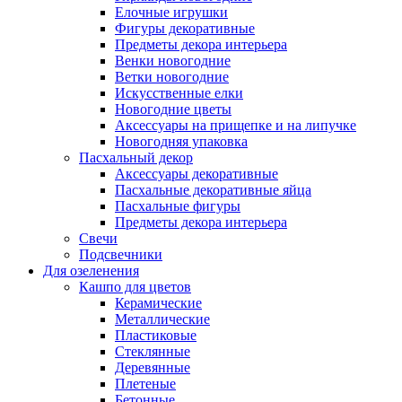
Елочные игрушки
Фигуры декоративные
Предметы декора интерьера
Венки новогодние
Ветки новогодние
Искусственные елки
Новогодние цветы
Аксессуары на прищепке и на липучке
Новогодняя упаковка
Пасхальный декор
Аксессуары декоративные
Пасхальные декоративные яйца
Пасхальные фигуры
Предметы декора интерьера
Свечи
Подсвечники
Для озеленения
Кашпо для цветов
Керамические
Металлические
Пластиковые
Стеклянные
Деревянные
Плетеные
Бетонные