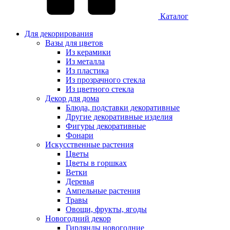
Каталог
Для декорирования
Вазы для цветов
Из керамики
Из металла
Из пластика
Из прозрачного стекла
Из цветного стекла
Декор для дома
Блюда, подставки декоративные
Другие декоративные изделия
Фигуры декоративные
Фонари
Искусственные растения
Цветы
Цветы в горшках
Ветки
Деревья
Ампельные растения
Травы
Овощи, фрукты, ягоды
Новогодний декор
Гирлянды новогодние