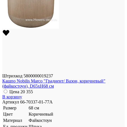
Штрихкод
5800000019237
Кашпо Nobilis Marco "Градиент/ Вазон, коричневый"
(файкостоун), D65xH68 см
Цена
20 355
В корзину
Артикул
66-70337-01-77A
Размер
68 см
Цвет
Коричневый
Материал
Файкостоун
Ед. продажи
Штука