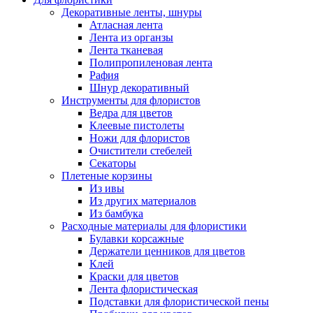
Декоративные ленты, шнуры
Атласная лента
Лента из органзы
Лента тканевая
Полипропиленовая лента
Рафия
Шнур декоративный
Инструменты для флористов
Ведра для цветов
Клеевые пистолеты
Ножи для флористов
Очистители стебелей
Секаторы
Плетеные корзины
Из ивы
Из других материалов
Из бамбука
Расходные материалы для флористики
Булавки корсажные
Держатели ценников для цветов
Клей
Краски для цветов
Лента флористическая
Подставки для флористической пены