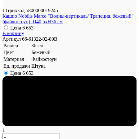
Штрихкод
5800000019245
Кашпо Nobilis Marco "Волны-вертикаль/ Трапеция, бежевый"
(файкостоун), D40,5xH36 см
Цена
6 653
В корзину
Артикул
66-61322-02-89B
Размер
36 см
Цвет
Бежевый
Материал
Файкостоун
Ед. продажи
Штука
Цена
6 653
1