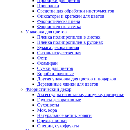
Пробирки для цветов
Проволока
Средства для обработки инструментов
Фиксаторы и крепежи для цветов
Флористическая пена
Флористическая сетка
Упаковка для цветов
Пленка полипропилен в листах
Пленка полипропилен в рулонах
Бумага декоративная
Сизаль искусственная
Фетр
Фоамиран
Сумки для цветов
Коробки шляпные
Другая упаковка для цветов и подарков
Деревянные ящики для цветов
Флористический декор
Аксессуары на вставке, липучке, прищепке
Грунты декоративные
Сухоцветы
Мох, кора
Натуральные ветки, коряги
Орехи, шишки
Специи, сухофрукты