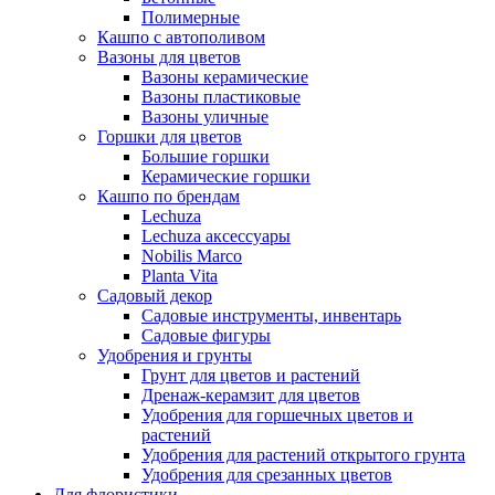
Полимерные
Кашпо с автополивом
Вазоны для цветов
Вазоны керамические
Вазоны пластиковые
Вазоны уличные
Горшки для цветов
Большие горшки
Керамические горшки
Кашпо по брендам
Lechuza
Lechuza аксессуары
Nobilis Marco
Planta Vita
Садовый декор
Садовые инструменты, инвентарь
Садовые фигуры
Удобрения и грунты
Грунт для цветов и растений
Дренаж-керамзит для цветов
Удобрения для горшечных цветов и
растений
Удобрения для растений открытого грунта
Удобрения для срезанных цветов
Для флористики