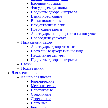
Елочные игрушки
Фигуры декоративные
Предметы декора интерьера
Венки новогодние
Ветки новогодние
Искусственные елки
Новогодние цветы
Аксессуары на прищепке и на липучке
Новогодняя упаковка
Пасхальный декор
Аксессуары декоративные
Пасхальные декоративные яйца
Пасхальные фигуры
Предметы декора интерьера
Свечи
Подсвечники
Для озеленения
Кашпо для цветов
Керамические
Металлические
Пластиковые
Стеклянные
Деревянные
Плетеные
Бетонные