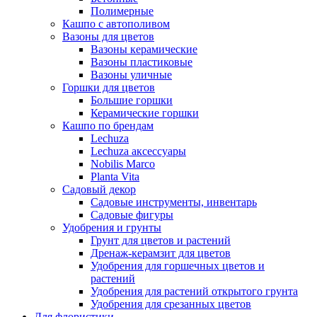
Полимерные
Кашпо с автополивом
Вазоны для цветов
Вазоны керамические
Вазоны пластиковые
Вазоны уличные
Горшки для цветов
Большие горшки
Керамические горшки
Кашпо по брендам
Lechuza
Lechuza аксессуары
Nobilis Marco
Planta Vita
Садовый декор
Садовые инструменты, инвентарь
Садовые фигуры
Удобрения и грунты
Грунт для цветов и растений
Дренаж-керамзит для цветов
Удобрения для горшечных цветов и
растений
Удобрения для растений открытого грунта
Удобрения для срезанных цветов
Для флористики