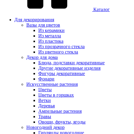
Каталог
Для декорирования
Вазы для цветов
Из керамики
Из металла
Из пластика
Из прозрачного стекла
Из цветного стекла
Декор для дома
Блюда, подставки декоративные
Другие декоративные изделия
Фигуры декоративные
Фонари
Искусственные растения
Цветы
Цветы в горшках
Ветки
Деревья
Ампельные растения
Травы
Овощи, фрукты, ягоды
Новогодний декор
Гирлянды новогодние