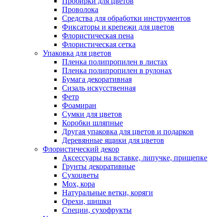
Пробирки для цветов
Проволока
Средства для обработки инструментов
Фиксаторы и крепежи для цветов
Флористическая пена
Флористическая сетка
Упаковка для цветов
Пленка полипропилен в листах
Пленка полипропилен в рулонах
Бумага декоративная
Сизаль искусственная
Фетр
Фоамиран
Сумки для цветов
Коробки шляпные
Другая упаковка для цветов и подарков
Деревянные ящики для цветов
Флористический декор
Аксессуары на вставке, липучке, прищепке
Грунты декоративные
Сухоцветы
Мох, кора
Натуральные ветки, коряги
Орехи, шишки
Специи, сухофрукты