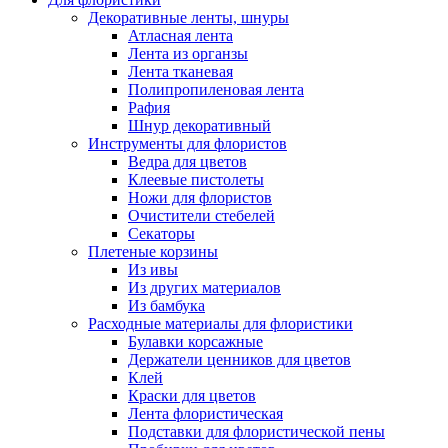
Декоративные ленты, шнуры
Атласная лента
Лента из органзы
Лента тканевая
Полипропиленовая лента
Рафия
Шнур декоративный
Инструменты для флористов
Ведра для цветов
Клеевые пистолеты
Ножи для флористов
Очистители стебелей
Секаторы
Плетеные корзины
Из ивы
Из других материалов
Из бамбука
Расходные материалы для флористики
Булавки корсажные
Держатели ценников для цветов
Клей
Краски для цветов
Лента флористическая
Подставки для флористической пены