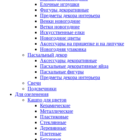
Елочные игрушки
Фигуры декоративные
Предметы декора интерьера
Венки новогодние
Ветки новогодние
Искусственные елки
Новогодние цветы
Аксессуары на прищепке и на липучке
Новогодняя упаковка
Пасхальный декор
Аксессуары декоративные
Пасхальные декоративные яйца
Пасхальные фигуры
Предметы декора интерьера
Свечи
Подсвечники
Для озеленения
Кашпо для цветов
Керамические
Металлические
Пластиковые
Стеклянные
Деревянные
Плетеные
Бетонные