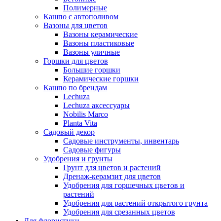
Полимерные
Кашпо с автополивом
Вазоны для цветов
Вазоны керамические
Вазоны пластиковые
Вазоны уличные
Горшки для цветов
Большие горшки
Керамические горшки
Кашпо по брендам
Lechuza
Lechuza аксессуары
Nobilis Marco
Planta Vita
Садовый декор
Садовые инструменты, инвентарь
Садовые фигуры
Удобрения и грунты
Грунт для цветов и растений
Дренаж-керамзит для цветов
Удобрения для горшечных цветов и
растений
Удобрения для растений открытого грунта
Удобрения для срезанных цветов
Для флористики