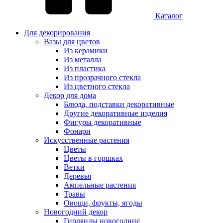
Каталог
Для декорирования
Вазы для цветов
Из керамики
Из металла
Из пластика
Из прозрачного стекла
Из цветного стекла
Декор для дома
Блюда, подставки декоративные
Другие декоративные изделия
Фигуры декоративные
Фонари
Искусственные растения
Цветы
Цветы в горшках
Ветки
Деревья
Ампельные растения
Травы
Овощи, фрукты, ягоды
Новогодний декор
Гирлянды новогодние