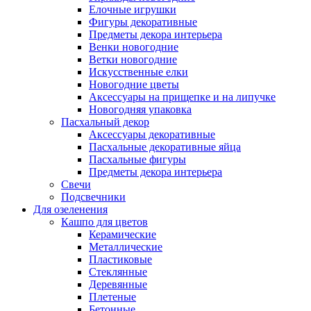
Елочные игрушки
Фигуры декоративные
Предметы декора интерьера
Венки новогодние
Ветки новогодние
Искусственные елки
Новогодние цветы
Аксессуары на прищепке и на липучке
Новогодняя упаковка
Пасхальный декор
Аксессуары декоративные
Пасхальные декоративные яйца
Пасхальные фигуры
Предметы декора интерьера
Свечи
Подсвечники
Для озеленения
Кашпо для цветов
Керамические
Металлические
Пластиковые
Стеклянные
Деревянные
Плетеные
Бетонные