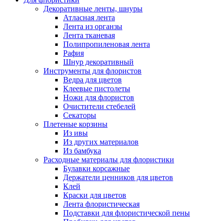
Декоративные ленты, шнуры
Атласная лента
Лента из органзы
Лента тканевая
Полипропиленовая лента
Рафия
Шнур декоративный
Инструменты для флористов
Ведра для цветов
Клеевые пистолеты
Ножи для флористов
Очистители стебелей
Секаторы
Плетеные корзины
Из ивы
Из других материалов
Из бамбука
Расходные материалы для флористики
Булавки корсажные
Держатели ценников для цветов
Клей
Краски для цветов
Лента флористическая
Подставки для флористической пены