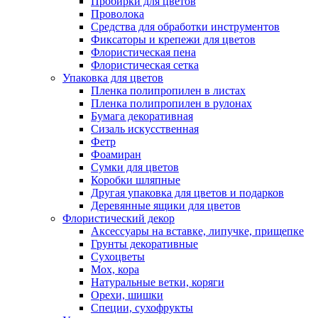
Пробирки для цветов
Проволока
Средства для обработки инструментов
Фиксаторы и крепежи для цветов
Флористическая пена
Флористическая сетка
Упаковка для цветов
Пленка полипропилен в листах
Пленка полипропилен в рулонах
Бумага декоративная
Сизаль искусственная
Фетр
Фоамиран
Сумки для цветов
Коробки шляпные
Другая упаковка для цветов и подарков
Деревянные ящики для цветов
Флористический декор
Аксессуары на вставке, липучке, прищепке
Грунты декоративные
Сухоцветы
Мох, кора
Натуральные ветки, коряги
Орехи, шишки
Специи, сухофрукты