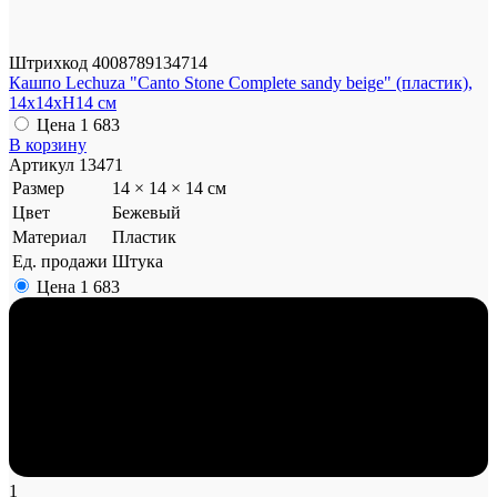
Штрихкод
4008789134714
Кашпо Lechuza "Canto Stone Complete sandy beige" (пластик),
14x14xH14 см
Цена
1 683
В корзину
Артикул
13471
Размер
14 × 14 × 14 см
Цвет
Бежевый
Материал
Пластик
Ед. продажи
Штука
Цена
1 683
1