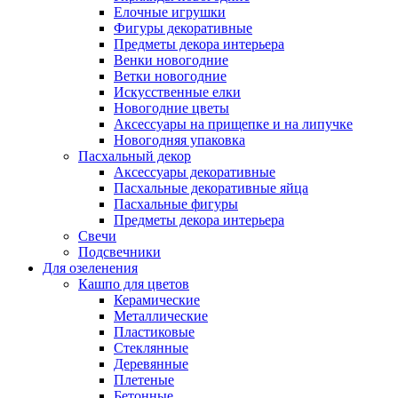
Елочные игрушки
Фигуры декоративные
Предметы декора интерьера
Венки новогодние
Ветки новогодние
Искусственные елки
Новогодние цветы
Аксессуары на прищепке и на липучке
Новогодняя упаковка
Пасхальный декор
Аксессуары декоративные
Пасхальные декоративные яйца
Пасхальные фигуры
Предметы декора интерьера
Свечи
Подсвечники
Для озеленения
Кашпо для цветов
Керамические
Металлические
Пластиковые
Стеклянные
Деревянные
Плетеные
Бетонные