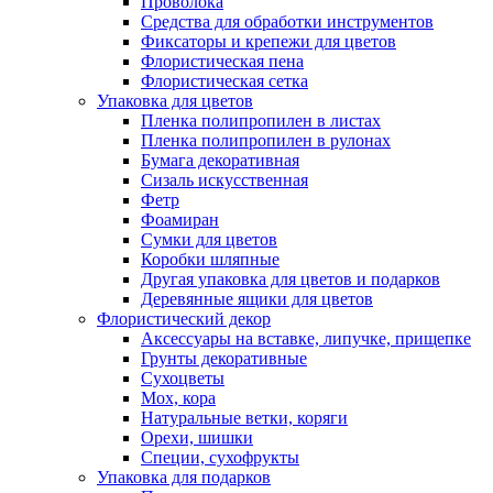
Проволока
Средства для обработки инструментов
Фиксаторы и крепежи для цветов
Флористическая пена
Флористическая сетка
Упаковка для цветов
Пленка полипропилен в листах
Пленка полипропилен в рулонах
Бумага декоративная
Сизаль искусственная
Фетр
Фоамиран
Сумки для цветов
Коробки шляпные
Другая упаковка для цветов и подарков
Деревянные ящики для цветов
Флористический декор
Аксессуары на вставке, липучке, прищепке
Грунты декоративные
Сухоцветы
Мох, кора
Натуральные ветки, коряги
Орехи, шишки
Специи, сухофрукты
Упаковка для подарков