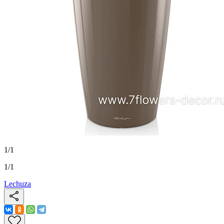
1
/
1
1
/
1
Lechuza