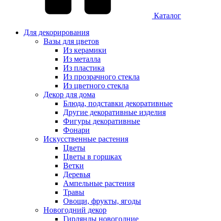
Каталог
Для декорирования
Вазы для цветов
Из керамики
Из металла
Из пластика
Из прозрачного стекла
Из цветного стекла
Декор для дома
Блюда, подставки декоративные
Другие декоративные изделия
Фигуры декоративные
Фонари
Искусственные растения
Цветы
Цветы в горшках
Ветки
Деревья
Ампельные растения
Травы
Овощи, фрукты, ягоды
Новогодний декор
Гирлянды новогодние