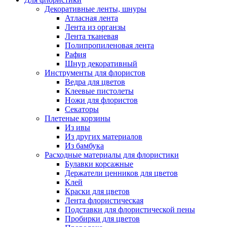
Декоративные ленты, шнуры
Атласная лента
Лента из органзы
Лента тканевая
Полипропиленовая лента
Рафия
Шнур декоративный
Инструменты для флористов
Ведра для цветов
Клеевые пистолеты
Ножи для флористов
Секаторы
Плетеные корзины
Из ивы
Из других материалов
Из бамбука
Расходные материалы для флористики
Булавки корсажные
Держатели ценников для цветов
Клей
Краски для цветов
Лента флористическая
Подставки для флористической пены
Пробирки для цветов