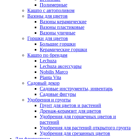
Полимерные
Кашпо с автополивом
Вазоны для цветов
Вазоны керамические
Вазоны пластиковые
Вазоны уличные
Горшки для цветов
Большие горшки
Керамические горшки
Кашпо по брендам
Lechuza
Lechuza аксессуары
Nobilis Marco
Planta Vita
Садовый декор
Садовые инструменты, инвентарь
Садовые фигуры
Удобрения и грунты
Грунт для цветов и растений
Дренаж-керамзит для цветов
Удобрения для горшечных цветов и
растений
Удобрения для растений открытого грунта
Удобрения для срезанных цветов
Для флористики