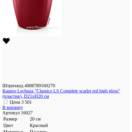
Штрихкод
4008789160270
Кашпо Lechuza "Classico LS Complete scarlet red high gloss"
(пластик), D21xH20 см
Цена
3 501
В корзину
Артикул
16027
Размер
20 см
Цвет
Красный
Материал
Пластик