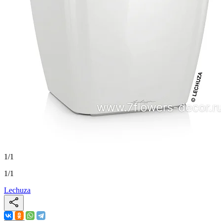
1
/
1
1
/
1
Lechuza