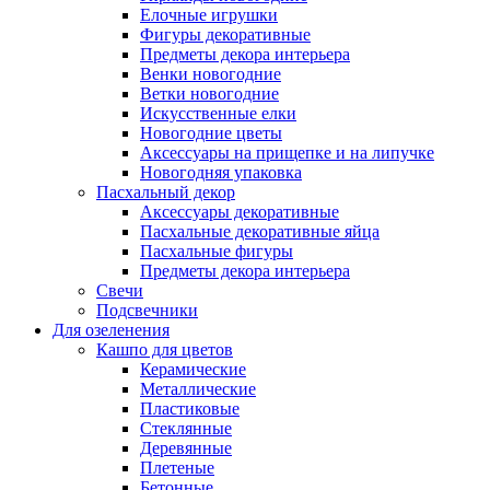
Елочные игрушки
Фигуры декоративные
Предметы декора интерьера
Венки новогодние
Ветки новогодние
Искусственные елки
Новогодние цветы
Аксессуары на прищепке и на липучке
Новогодняя упаковка
Пасхальный декор
Аксессуары декоративные
Пасхальные декоративные яйца
Пасхальные фигуры
Предметы декора интерьера
Свечи
Подсвечники
Для озеленения
Кашпо для цветов
Керамические
Металлические
Пластиковые
Стеклянные
Деревянные
Плетеные
Бетонные