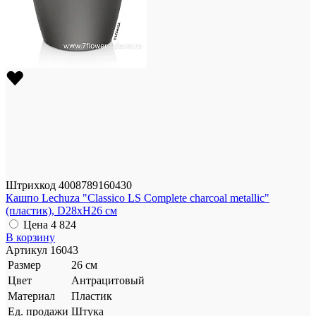
Штрихкод
4008789160430
Кашпо Lechuza "Classico LS Complete charcoal metallic"
(пластик), D28xH26 см
Цена
4 824
В корзину
Артикул
16043
Размер
26 см
Цвет
Антрацитовый
Материал
Пластик
Ед. продажи
Штука