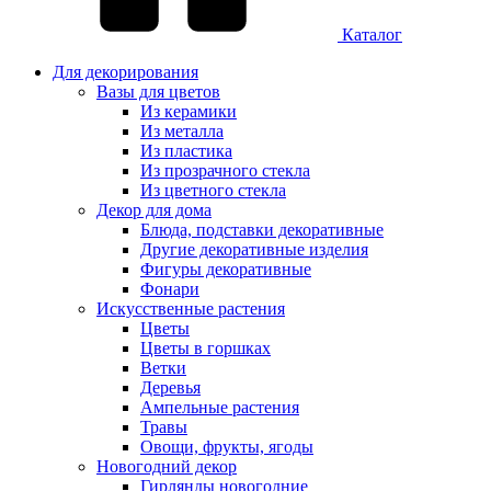
Каталог
Для декорирования
Вазы для цветов
Из керамики
Из металла
Из пластика
Из прозрачного стекла
Из цветного стекла
Декор для дома
Блюда, подставки декоративные
Другие декоративные изделия
Фигуры декоративные
Фонари
Искусственные растения
Цветы
Цветы в горшках
Ветки
Деревья
Ампельные растения
Травы
Овощи, фрукты, ягоды
Новогодний декор
Гирлянды новогодние