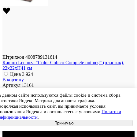
Штрихкод
4008789131614
Кашпо Lechuza "Color Cubico Complete nutmeg" (пластик),
22x22xH41 см
Цена
3 924
В корзину
Артикул
13161
Размер
22 × 22 × 41 см
 данном сайте используются файлы cookie и система сбора
Цвет
Мокка
атистики Яндекс Метрика для анализа трафика.
Материал
Пластик
одолжая использовать сайт, вы принимаете условия
пользования Яндекса и соглашаетесь с условиями
Политики
Ед. продажи
Штука
онфиденциальности
.
Цена
3 924
Принимаю