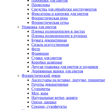
Пробирки для цветов
Проволока
Средства для обработки инструментов
Фиксаторы и крепежи для цветов
Флористическая пена
Флористическая сетка
Упаковка для цветов
Пленка полипропилен в листах
Пленка полипропилен в рулонах
Бумага декоративная
Сизаль искусственная
Фетр
Фоамиран
Сумки для цветов
Коробки шляпные
Другая упаковка для цветов и подарков
Деревянные ящики для цветов
Флористический декор
Аксессуары на вставке, липучке, прищепке
Грунты декоративные
Сухоцветы
Мох, кора
Натуральные ветки, коряги
Орехи, шишки
Специи, сухофрукты