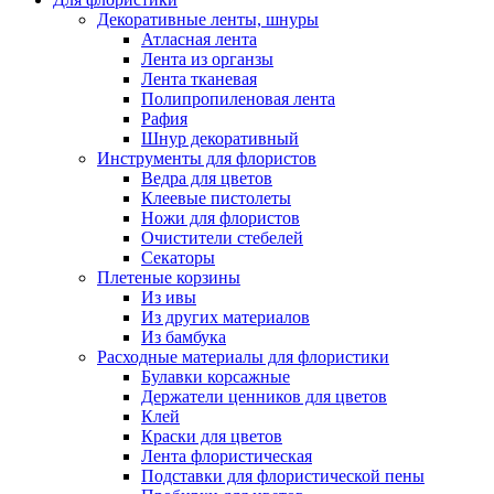
Декоративные ленты, шнуры
Атласная лента
Лента из органзы
Лента тканевая
Полипропиленовая лента
Рафия
Шнур декоративный
Инструменты для флористов
Ведра для цветов
Клеевые пистолеты
Ножи для флористов
Очистители стебелей
Секаторы
Плетеные корзины
Из ивы
Из других материалов
Из бамбука
Расходные материалы для флористики
Булавки корсажные
Держатели ценников для цветов
Клей
Краски для цветов
Лента флористическая
Подставки для флористической пены