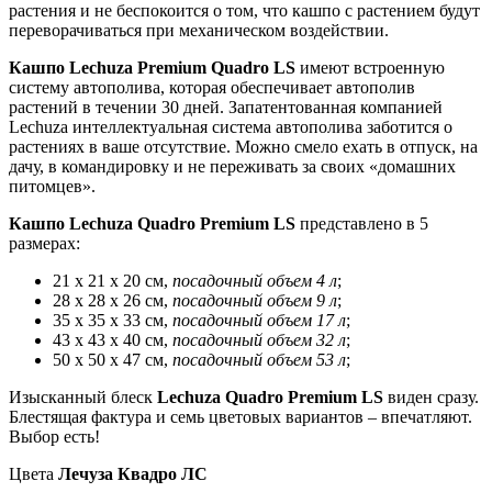
растения и не беспокоится о том, что кашпо с растением будут
переворачиваться при механическом воздействии.
Кашпо Lechuza Premium Quadro LS
имеют встроенную
систему автополива, которая обеспечивает автополив
растений в течении 30 дней. Запатентованная компанией
Lechuza интеллектуальная система автополива заботится о
растениях в ваше отсутствие. Можно смело ехать в отпуск, на
дачу, в командировку и не переживать за своих «домашних
питомцев».
Кашпо Lechuza Quadro Premium LS
представлено в 5
размерах:
21 х 21 х 20 см,
посадочный объем 4 л
;
28 х 28 х 26 см,
посадочный объем 9 л
;
35 х 35 х 33 см,
посадочный объем 17 л
;
43 х 43 х 40 см,
посадочный объем 32 л
;
50 х 50 х 47 см,
посадочный объем 53 л
;
Изысканный блеск
Lechuza Quadro Premium L
S
виден сразу.
Блестящая фактура и семь цветовых вариантов – впечатляют.
Выбор есть!
Цвета
Лечуза Квадро ЛС