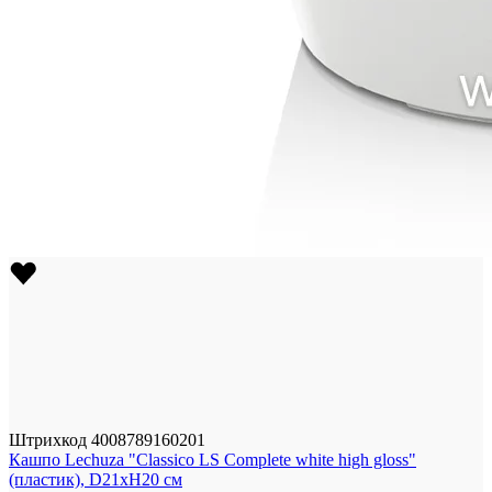
Штрихкод
4008789160201
Кашпо Lechuza "Classico LS Complete white high gloss"
(пластик), D21xH20 см