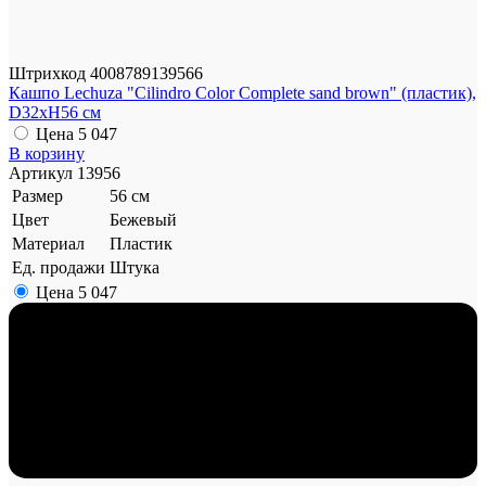
Штрихкод
4008789139566
Кашпо Lechuza "Cilindro Color Complete sand brown" (пластик),
D32xH56 см
Цена
5 047
В корзину
Артикул
13956
Размер
56 см
Цвет
Бежевый
Материал
Пластик
Ед. продажи
Штука
Цена
5 047