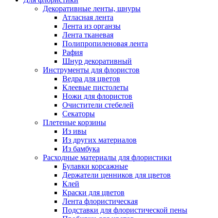
Декоративные ленты, шнуры
Атласная лента
Лента из органзы
Лента тканевая
Полипропиленовая лента
Рафия
Шнур декоративный
Инструменты для флористов
Ведра для цветов
Клеевые пистолеты
Ножи для флористов
Очистители стебелей
Секаторы
Плетеные корзины
Из ивы
Из других материалов
Из бамбука
Расходные материалы для флористики
Булавки корсажные
Держатели ценников для цветов
Клей
Краски для цветов
Лента флористическая
Подставки для флористической пены