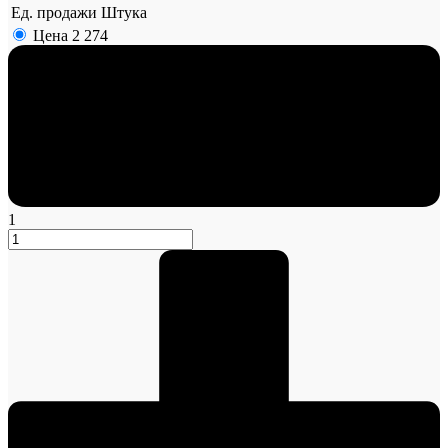
Ед. продажи
Штука
Цена
2 274
1