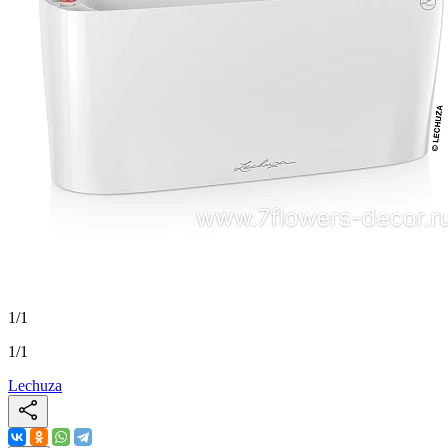
1
/
1
1
/
1
Lechuza