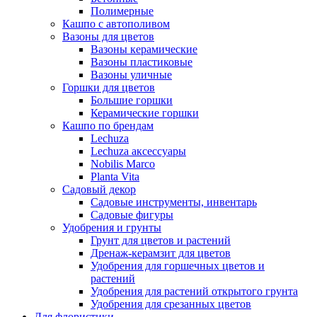
Полимерные
Кашпо с автополивом
Вазоны для цветов
Вазоны керамические
Вазоны пластиковые
Вазоны уличные
Горшки для цветов
Большие горшки
Керамические горшки
Кашпо по брендам
Lechuza
Lechuza аксессуары
Nobilis Marco
Planta Vita
Садовый декор
Садовые инструменты, инвентарь
Садовые фигуры
Удобрения и грунты
Грунт для цветов и растений
Дренаж-керамзит для цветов
Удобрения для горшечных цветов и
растений
Удобрения для растений открытого грунта
Удобрения для срезанных цветов
Для флористики