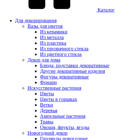
Каталог
Для декорирования
Вазы для цветов
Из керамики
Из металла
Из пластика
Из прозрачного стекла
Из цветного стекла
Декор для дома
Блюда, подставки декоративные
Другие декоративные изделия
Фигуры декоративные
Фонари
Искусственные растения
Цветы
Цветы в горшках
Ветки
Деревья
Ампельные растения
Травы
Овощи, фрукты, ягоды
Новогодний декор
Гирлянды новогодние