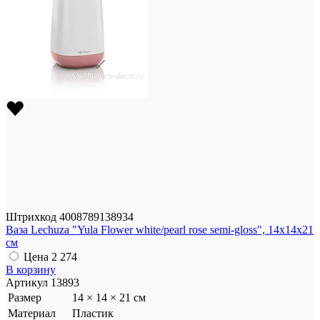
Штрихкод
4008789138934
Ваза Lechuza "Yula Flower white/pearl rose semi-gloss", 14x14x21
см
Цена
2 274
В корзину
Артикул
13893
Размер
14 × 14 × 21 см
Материал
Пластик