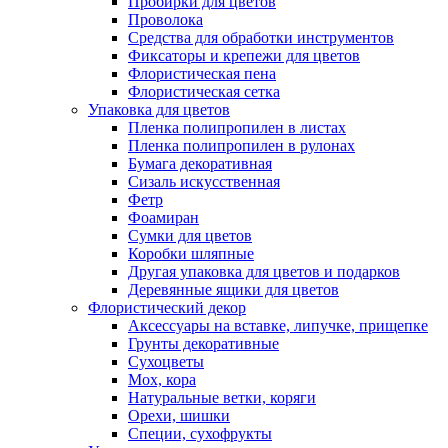
Пробирки для цветов
Проволока
Средства для обработки инструментов
Фиксаторы и крепежи для цветов
Флористическая пена
Флористическая сетка
Упаковка для цветов
Пленка полипропилен в листах
Пленка полипропилен в рулонах
Бумага декоративная
Сизаль искусственная
Фетр
Фоамиран
Сумки для цветов
Коробки шляпные
Другая упаковка для цветов и подарков
Деревянные ящики для цветов
Флористический декор
Аксессуары на вставке, липучке, прищепке
Грунты декоративные
Сухоцветы
Мох, кора
Натуральные ветки, коряги
Орехи, шишки
Специи, сухофрукты