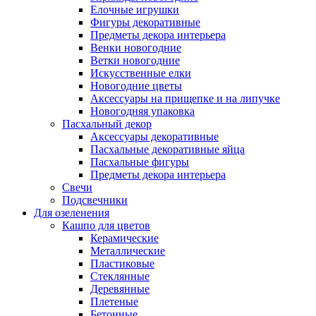
Елочные игрушки
Фигуры декоративные
Предметы декора интерьера
Венки новогодние
Ветки новогодние
Искусственные елки
Новогодние цветы
Аксессуары на прищепке и на липучке
Новогодняя упаковка
Пасхальный декор
Аксессуары декоративные
Пасхальные декоративные яйца
Пасхальные фигуры
Предметы декора интерьера
Свечи
Подсвечники
Для озеленения
Кашпо для цветов
Керамические
Металлические
Пластиковые
Стеклянные
Деревянные
Плетеные
Бетонные