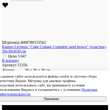
Штрихкод
4008789153562
Кашпо Lechuza "Cube Cottage Complete sand brown" (пластик),
30x30xH30 см
Цена
5 047
В корзину
Артикул
15356
Размер
30 × 30 × 30 см
Цвет
Бежевый
 данном сайте используются файлы cookie и система сбора
Материал
Пластик
атистики Яндекс Метрика для анализа трафика.
одолжая использовать сайт, вы принимаете условия
Ед. продажи
Штука
пользования Яндекса и соглашаетесь с условиями
Политики
Цена
5 047
онфиденциальности
.
Принимаю