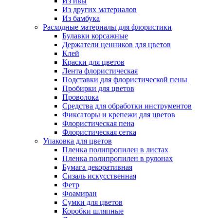
Из ивы
Из других материалов
Из бамбука
Расходные материалы для флористики
Булавки корсажные
Держатели ценников для цветов
Клей
Краски для цветов
Лента флористическая
Подставки для флористической пены
Пробирки для цветов
Проволока
Средства для обработки инструментов
Фиксаторы и крепежи для цветов
Флористическая пена
Флористическая сетка
Упаковка для цветов
Пленка полипропилен в листах
Пленка полипропилен в рулонах
Бумага декоративная
Сизаль искусственная
Фетр
Фоамиран
Сумки для цветов
Коробки шляпные