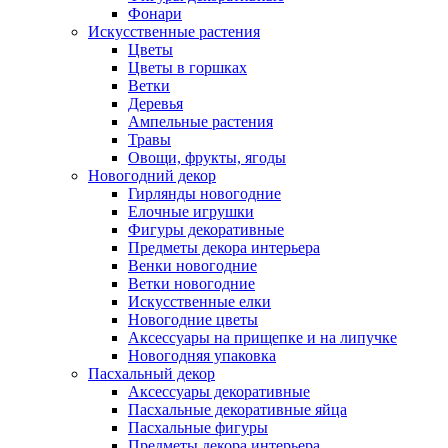
Фонари
Искусственные растения
Цветы
Цветы в горшках
Ветки
Деревья
Ампельные растения
Травы
Овощи, фрукты, ягоды
Новогодний декор
Гирлянды новогодние
Елочные игрушки
Фигуры декоративные
Предметы декора интерьера
Венки новогодние
Ветки новогодние
Искусственные елки
Новогодние цветы
Аксессуары на прищепке и на липучке
Новогодняя упаковка
Пасхальный декор
Аксессуары декоративные
Пасхальные декоративные яйца
Пасхальные фигуры
Предметы декора интерьера