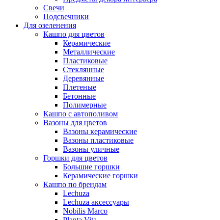
Свечи
Подсвечники
Для озеленения
Кашпо для цветов
Керамические
Металлические
Пластиковые
Стеклянные
Деревянные
Плетеные
Бетонные
Полимерные
Кашпо с автополивом
Вазоны для цветов
Вазоны керамические
Вазоны пластиковые
Вазоны уличные
Горшки для цветов
Большие горшки
Керамические горшки
Кашпо по брендам
Lechuza
Lechuza аксессуары
Nobilis Marco
Planta Vita