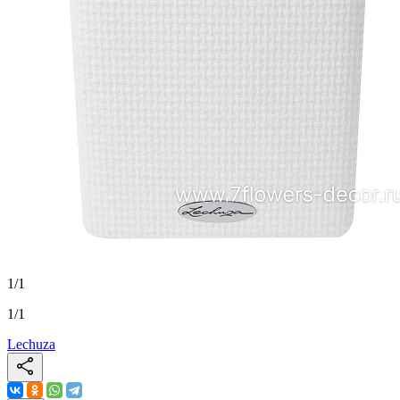
1
/
1
1
/
1
Lechuza