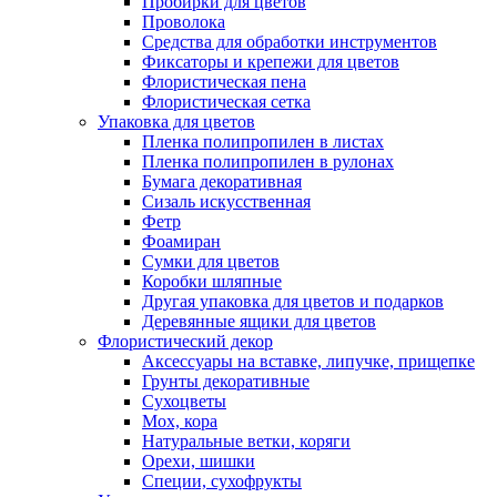
Пробирки для цветов
Проволока
Средства для обработки инструментов
Фиксаторы и крепежи для цветов
Флористическая пена
Флористическая сетка
Упаковка для цветов
Пленка полипропилен в листах
Пленка полипропилен в рулонах
Бумага декоративная
Сизаль искусственная
Фетр
Фоамиран
Сумки для цветов
Коробки шляпные
Другая упаковка для цветов и подарков
Деревянные ящики для цветов
Флористический декор
Аксессуары на вставке, липучке, прищепке
Грунты декоративные
Сухоцветы
Мох, кора
Натуральные ветки, коряги
Орехи, шишки
Специи, сухофрукты