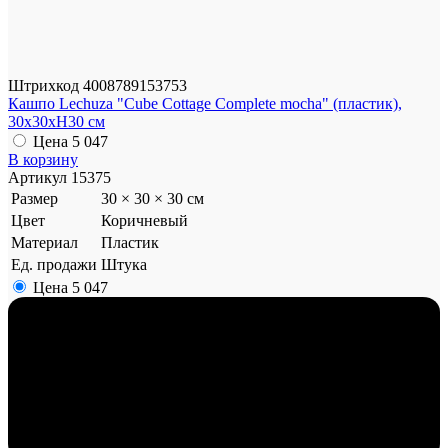
Штрихкод
4008789153753
Кашпо Lechuza "Cube Cottage Complete mocha" (пластик),
30x30xH30 см
Цена
5 047
В корзину
Артикул
15375
Размер
30 × 30 × 30 см
Цвет
Коричневый
Материал
Пластик
Ед. продажи
Штука
Цена
5 047