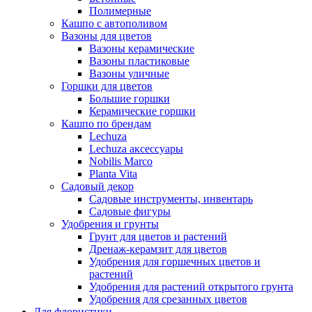
Полимерные
Кашпо с автополивом
Вазоны для цветов
Вазоны керамические
Вазоны пластиковые
Вазоны уличные
Горшки для цветов
Большие горшки
Керамические горшки
Кашпо по брендам
Lechuza
Lechuza аксессуары
Nobilis Marco
Planta Vita
Садовый декор
Садовые инструменты, инвентарь
Садовые фигуры
Удобрения и грунты
Грунт для цветов и растений
Дренаж-керамзит для цветов
Удобрения для горшечных цветов и
растений
Удобрения для растений открытого грунта
Удобрения для срезанных цветов
Для флористики