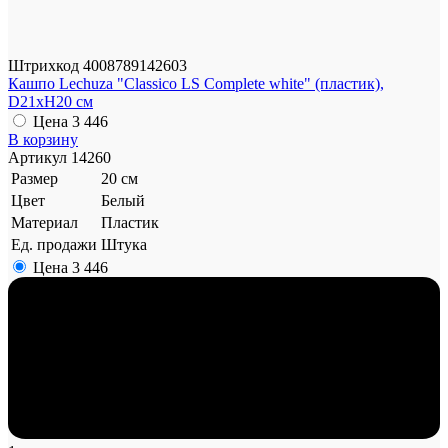
Штрихкод
4008789142603
Кашпо Lechuza "Classico LS Complete white" (пластик),
D21xH20 см
Цена
3 446
В корзину
Артикул
14260
Размер
20 см
Цвет
Белый
Материал
Пластик
Ед. продажи
Штука
Цена
3 446