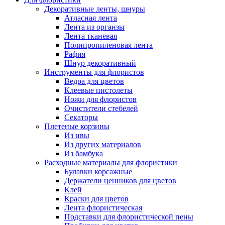
Декоративные ленты, шнуры
Атласная лента
Лента из органзы
Лента тканевая
Полипропиленовая лента
Рафия
Шнур декоративный
Инструменты для флористов
Ведра для цветов
Клеевые пистолеты
Ножи для флористов
Очистители стебелей
Секаторы
Плетеные корзины
Из ивы
Из других материалов
Из бамбука
Расходные материалы для флористики
Булавки корсажные
Держатели ценников для цветов
Клей
Краски для цветов
Лента флористическая
Подставки для флористической пены