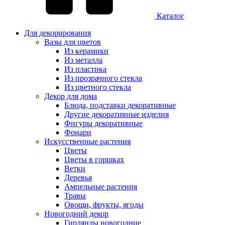
Каталог
Для декорирования
Вазы для цветов
Из керамики
Из металла
Из пластика
Из прозрачного стекла
Из цветного стекла
Декор для дома
Блюда, подставки декоративные
Другие декоративные изделия
Фигуры декоративные
Фонари
Искусственные растения
Цветы
Цветы в горшках
Ветки
Деревья
Ампельные растения
Травы
Овощи, фрукты, ягоды
Новогодний декор
Гирлянды новогодние