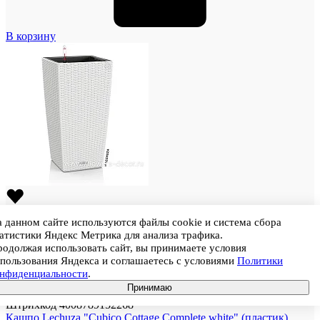
В корзину
 данном сайте используются файлы cookie и система сбора
атистики Яндекс Метрика для анализа трафика.
одолжая использовать сайт, вы принимаете условия
пользования Яндекса и соглашаетесь с условиями
Политики
онфиденциальности
.
Принимаю
Штрихкод
4008789152268
Кашпо Lechuza "Cubico Cottage Complete white" (пластик),