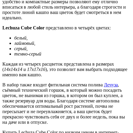
удобство и компактные размеры позволяют ему отлично
вписаться в любой стиль интерьера, а благодаря строгости и
простоте линий кашпо ваш цветок будет смотреться в нем
идеально.
Lechuza Cube Color
представлено в четырёх цветах:
белый,
лаймовый,
серый,
темно-серый
Каждая из четырех расцветок представлена в размерах
(
14х14х14 и 17х17х16
), это позволит вам выбрать подходящее
именно вам кашпо.
В набор также входит фитильная система полива
Лечуза
,
съёмный технический горшок, в который можно посадить
цветок, не вынимая из горшка, в котором он был куплен, а
также резервуар для воды. Благодаря системе автополива
обеспечивается оптимальный рост растений, почва не
пересыхает и не переувлажняется, а ваш цветок будет
прекрасно чувствовать себя от двух и более недель, пока вы
на даче или в отпуске.
Купить Lechuza Cube Color по низким ценам в интернет-