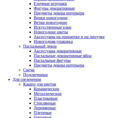
Елочные игрушки
Фигуры декоративные
Предметы декора интерьера
Венки новогодние
Ветки новогодние
Искусственные елки
Новогодние цветы
Аксессуары на прищепке и на липучке
Новогодняя упаковка
Пасхальный декор
Аксессуары декоративные
Пасхальные декоративные яйца
Пасхальные фигуры
Предметы декора интерьера
Свечи
Подсвечники
Для озеленения
Кашпо для цветов
Керамические
Металлические
Пластиковые
Стеклянные
Деревянные
Плетеные
Бетонные