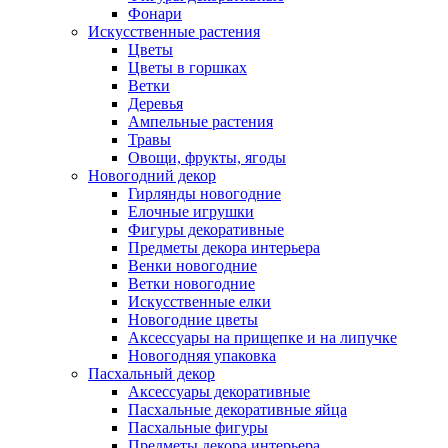
Фонари
Искусственные растения
Цветы
Цветы в горшках
Ветки
Деревья
Ампельные растения
Травы
Овощи, фрукты, ягоды
Новогодний декор
Гирлянды новогодние
Елочные игрушки
Фигуры декоративные
Предметы декора интерьера
Венки новогодние
Ветки новогодние
Искусственные елки
Новогодние цветы
Аксессуары на прищепке и на липучке
Новогодняя упаковка
Пасхальный декор
Аксессуары декоративные
Пасхальные декоративные яйца
Пасхальные фигуры
Предметы декора интерьера