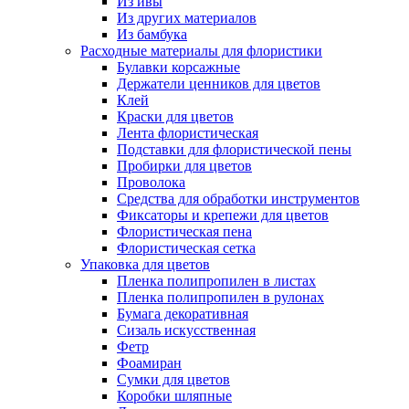
Из ивы
Из других материалов
Из бамбука
Расходные материалы для флористики
Булавки корсажные
Держатели ценников для цветов
Клей
Краски для цветов
Лента флористическая
Подставки для флористической пены
Пробирки для цветов
Проволока
Средства для обработки инструментов
Фиксаторы и крепежи для цветов
Флористическая пена
Флористическая сетка
Упаковка для цветов
Пленка полипропилен в листах
Пленка полипропилен в рулонах
Бумага декоративная
Сизаль искусственная
Фетр
Фоамиран
Сумки для цветов
Коробки шляпные