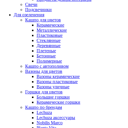
Свечи
Подсвечники
Для озеленения
Кашпо для цветов
Керамические
Металлические
Пластиковые
Стеклянные
Деревянные
Плетеные
Бетонные
Полимерные
Кашпо с автополивом
Вазоны для цветов
Вазоны керамические
Вазоны пластиковые
Вазоны уличные
Горшки для цветов
Большие горшки
Керамические горшки
Кашпо по брендам
Lechuza
Lechuza аксессуары
Nobilis Marco
Planta Vita