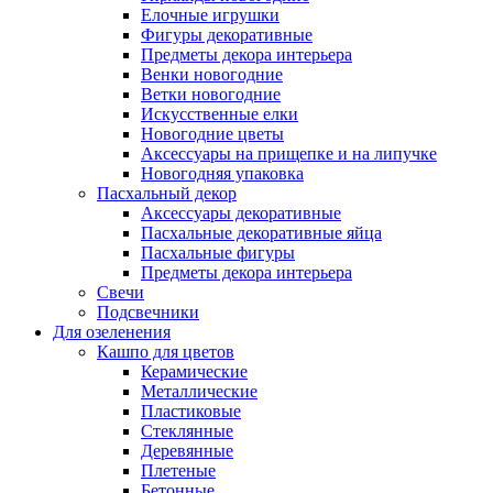
Елочные игрушки
Фигуры декоративные
Предметы декора интерьера
Венки новогодние
Ветки новогодние
Искусственные елки
Новогодние цветы
Аксессуары на прищепке и на липучке
Новогодняя упаковка
Пасхальный декор
Аксессуары декоративные
Пасхальные декоративные яйца
Пасхальные фигуры
Предметы декора интерьера
Свечи
Подсвечники
Для озеленения
Кашпо для цветов
Керамические
Металлические
Пластиковые
Стеклянные
Деревянные
Плетеные
Бетонные