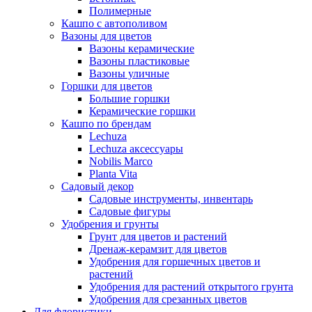
Полимерные
Кашпо с автополивом
Вазоны для цветов
Вазоны керамические
Вазоны пластиковые
Вазоны уличные
Горшки для цветов
Большие горшки
Керамические горшки
Кашпо по брендам
Lechuza
Lechuza аксессуары
Nobilis Marco
Planta Vita
Садовый декор
Садовые инструменты, инвентарь
Садовые фигуры
Удобрения и грунты
Грунт для цветов и растений
Дренаж-керамзит для цветов
Удобрения для горшечных цветов и
растений
Удобрения для растений открытого грунта
Удобрения для срезанных цветов
Для флористики