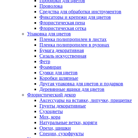
Пробирки для цветов
Проволока
Средства для обработки инструментов
Фиксаторы и крепежи для цветов
Флористическая пена
Флористическая сетка
Упаковка для цветов
Пленка полипропилен в листах
Пленка полипропилен в рулонах
Бумага декоративная
Сизаль искусственная
Фетр
Фоамиран
Сумки для цветов
Коробки шляпные
Другая упаковка для цветов и подарков
Деревянные ящики для цветов
Флористический декор
Аксессуары на вставке, липучке, прищепке
Грунты декоративные
Сухоцветы
Мох, кора
Натуральные ветки, коряги
Орехи, шишки
Специи, сухофрукты