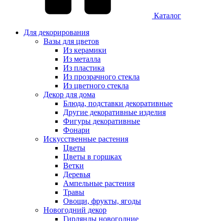
Каталог
Для декорирования
Вазы для цветов
Из керамики
Из металла
Из пластика
Из прозрачного стекла
Из цветного стекла
Декор для дома
Блюда, подставки декоративные
Другие декоративные изделия
Фигуры декоративные
Фонари
Искусственные растения
Цветы
Цветы в горшках
Ветки
Деревья
Ампельные растения
Травы
Овощи, фрукты, ягоды
Новогодний декор
Гирлянды новогодние