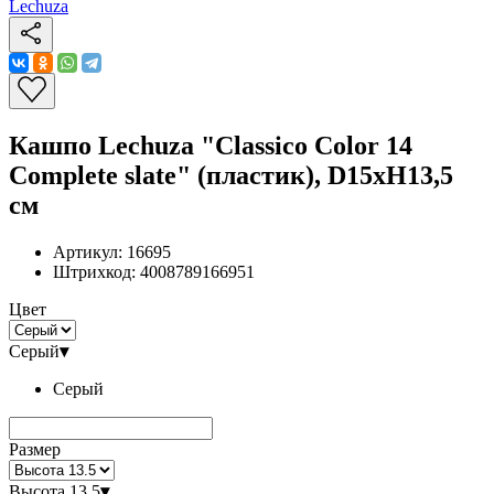
Lechuza
Кашпо Lechuza "Classico Color 14
Complete slate" (пластик), D15xH13,5
см
Артикул:
16695
Штрихкод:
4008789166951
Цвет
Серый
▾
Серый
Размер
Высота 13.5
▾