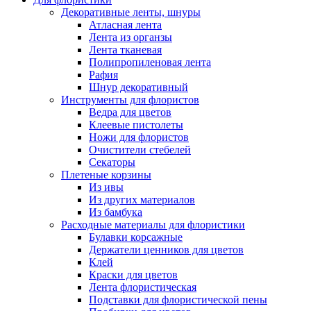
Декоративные ленты, шнуры
Атласная лента
Лента из органзы
Лента тканевая
Полипропиленовая лента
Рафия
Шнур декоративный
Инструменты для флористов
Ведра для цветов
Клеевые пистолеты
Ножи для флористов
Очистители стебелей
Секаторы
Плетеные корзины
Из ивы
Из других материалов
Из бамбука
Расходные материалы для флористики
Булавки корсажные
Держатели ценников для цветов
Клей
Краски для цветов
Лента флористическая
Подставки для флористической пены