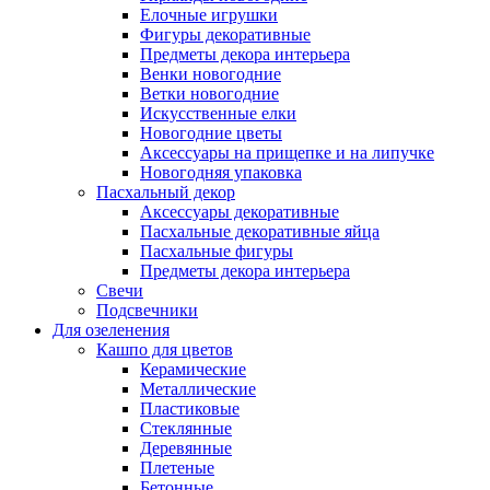
Елочные игрушки
Фигуры декоративные
Предметы декора интерьера
Венки новогодние
Ветки новогодние
Искусственные елки
Новогодние цветы
Аксессуары на прищепке и на липучке
Новогодняя упаковка
Пасхальный декор
Аксессуары декоративные
Пасхальные декоративные яйца
Пасхальные фигуры
Предметы декора интерьера
Свечи
Подсвечники
Для озеленения
Кашпо для цветов
Керамические
Металлические
Пластиковые
Стеклянные
Деревянные
Плетеные
Бетонные