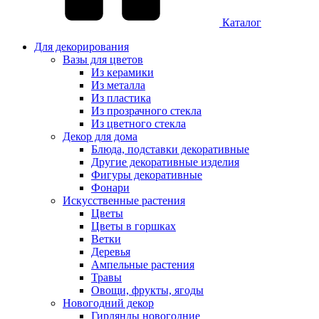
Каталог
Для декорирования
Вазы для цветов
Из керамики
Из металла
Из пластика
Из прозрачного стекла
Из цветного стекла
Декор для дома
Блюда, подставки декоративные
Другие декоративные изделия
Фигуры декоративные
Фонари
Искусственные растения
Цветы
Цветы в горшках
Ветки
Деревья
Ампельные растения
Травы
Овощи, фрукты, ягоды
Новогодний декор
Гирлянды новогодние