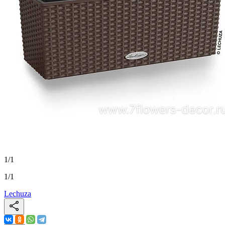
1
/
1
1
/
1
Lechuza