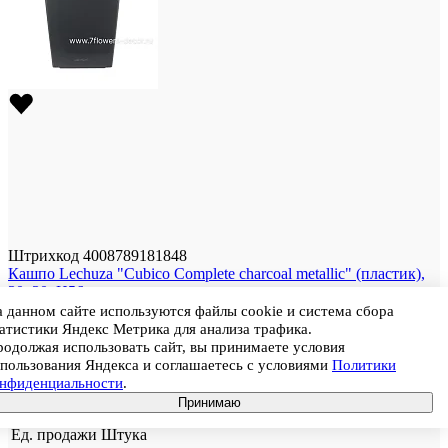
Штрихкод
4008789181848
Кашпо Lechuza "Cubico Complete charcoal metallic" (пластик),
30x30xH56 см
Цена
11 222
 данном сайте используются файлы cookie и система сбора
В корзину
атистики Яндекс Метрика для анализа трафика.
Артикул
18184
одолжая использовать сайт, вы принимаете условия
пользования Яндекса и соглашаетесь с условиями
Политики
Размер
30 × 30 × 56 см
онфиденциальности
.
Цвет
Антрацитовый
Принимаю
Материал
Пластик
Ед. продажи
Штука