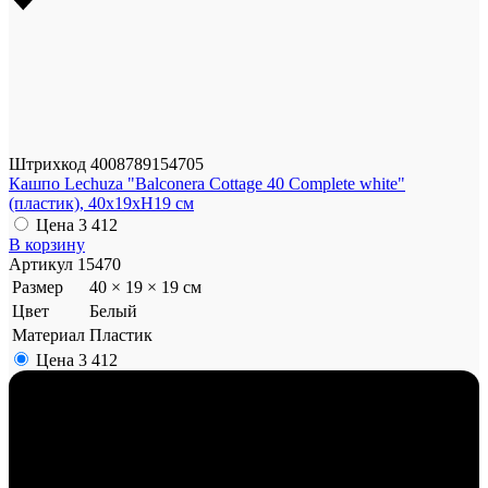
Штрихкод
4008789154705
Кашпо Lechuza "Balconera Cottage 40 Complete white"
(пластик), 40x19xH19 см
Цена
3 412
В корзину
Артикул
15470
Размер
40 × 19 × 19 см
Цвет
Белый
Материал
Пластик
Цена
3 412