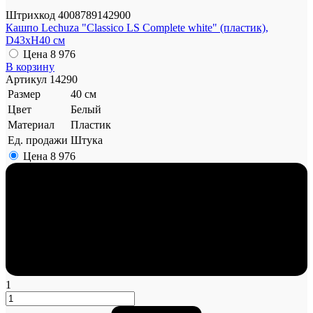
Штрихкод
4008789142900
Кашпо Lechuza "Classico LS Complete white" (пластик),
D43xH40 см
Цена
8 976
В корзину
Артикул
14290
Размер
40 см
Цвет
Белый
Материал
Пластик
Ед. продажи
Штука
Цена
8 976
1