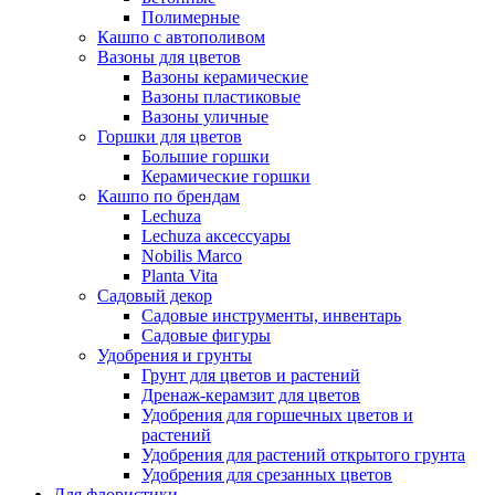
Полимерные
Кашпо с автополивом
Вазоны для цветов
Вазоны керамические
Вазоны пластиковые
Вазоны уличные
Горшки для цветов
Большие горшки
Керамические горшки
Кашпо по брендам
Lechuza
Lechuza аксессуары
Nobilis Marco
Planta Vita
Садовый декор
Садовые инструменты, инвентарь
Садовые фигуры
Удобрения и грунты
Грунт для цветов и растений
Дренаж-керамзит для цветов
Удобрения для горшечных цветов и
растений
Удобрения для растений открытого грунта
Удобрения для срезанных цветов
Для флористики