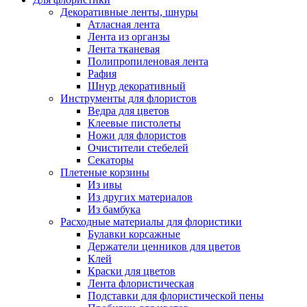
Декоративные ленты, шнуры
Атласная лента
Лента из органзы
Лента тканевая
Полипропиленовая лента
Рафия
Шнур декоративный
Инструменты для флористов
Ведра для цветов
Клеевые пистолеты
Ножи для флористов
Очистители стебелей
Секаторы
Плетеные корзины
Из ивы
Из других материалов
Из бамбука
Расходные материалы для флористики
Булавки корсажные
Держатели ценников для цветов
Клей
Краски для цветов
Лента флористическая
Подставки для флористической пены