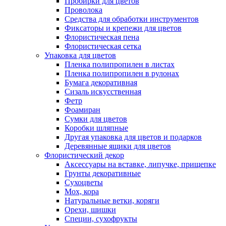
Пробирки для цветов
Проволока
Средства для обработки инструментов
Фиксаторы и крепежи для цветов
Флористическая пена
Флористическая сетка
Упаковка для цветов
Пленка полипропилен в листах
Пленка полипропилен в рулонах
Бумага декоративная
Сизаль искусственная
Фетр
Фоамиран
Сумки для цветов
Коробки шляпные
Другая упаковка для цветов и подарков
Деревянные ящики для цветов
Флористический декор
Аксессуары на вставке, липучке, прищепке
Грунты декоративные
Сухоцветы
Мох, кора
Натуральные ветки, коряги
Орехи, шишки
Специи, сухофрукты