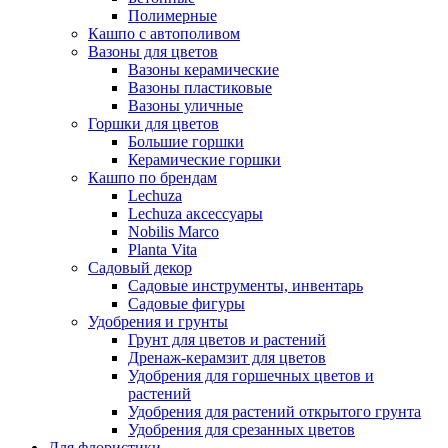
Полимерные
Кашпо с автополивом
Вазоны для цветов
Вазоны керамические
Вазоны пластиковые
Вазоны уличные
Горшки для цветов
Большие горшки
Керамические горшки
Кашпо по брендам
Lechuza
Lechuza аксессуары
Nobilis Marco
Planta Vita
Садовый декор
Садовые инструменты, инвентарь
Садовые фигуры
Удобрения и грунты
Грунт для цветов и растений
Дренаж-керамзит для цветов
Удобрения для горшечных цветов и
растений
Удобрения для растений открытого грунта
Удобрения для срезанных цветов
Для флористики