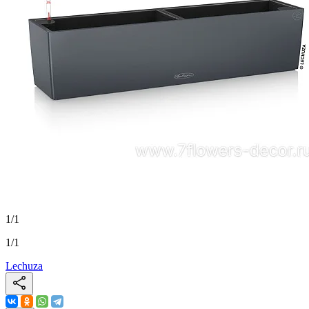
1
/
1
1
/
1
Lechuza