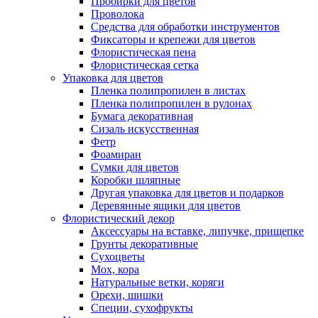
Пробирки для цветов
Проволока
Средства для обработки инструментов
Фиксаторы и крепежи для цветов
Флористическая пена
Флористическая сетка
Упаковка для цветов
Пленка полипропилен в листах
Пленка полипропилен в рулонах
Бумага декоративная
Сизаль искусственная
Фетр
Фоамиран
Сумки для цветов
Коробки шляпные
Другая упаковка для цветов и подарков
Деревянные ящики для цветов
Флористический декор
Аксессуары на вставке, липучке, прищепке
Грунты декоративные
Сухоцветы
Мох, кора
Натуральные ветки, коряги
Орехи, шишки
Специи, сухофрукты