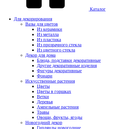
Каталог
Для декорирования
Вазы для цветов
Из керамики
Из металла
Из пластика
Из прозрачного стекла
Из цветного стекла
Декор для дома
Блюда, подставки декоративные
Другие декоративные изделия
Фигуры декоративные
Фонари
Искусственные растения
Цветы
Цветы в горшках
Ветки
Деревья
Ампельные растения
Травы
Овощи, фрукты, ягоды
Новогодний декор
Гирлянды новогодние