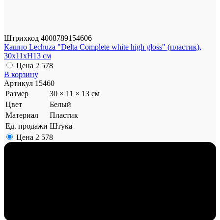
Штрихкод
4008789154606
Кашпо Lechuza "Delta Complete white high gloss" (пластик),
30x11xH13 см
Цена
2 578
В корзину
Артикул
15460
Размер
30 × 11 × 13 см
Цвет
Белый
Материал
Пластик
Ед. продажи
Штука
Цена
2 578