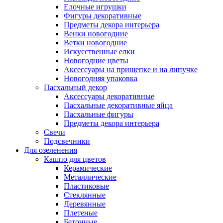
Елочные игрушки
Фигуры декоративные
Предметы декора интерьера
Венки новогодние
Ветки новогодние
Искусственные елки
Новогодние цветы
Аксессуары на прищепке и на липучке
Новогодняя упаковка
Пасхальный декор
Аксессуары декоративные
Пасхальные декоративные яйца
Пасхальные фигуры
Предметы декора интерьера
Свечи
Подсвечники
Для озеленения
Кашпо для цветов
Керамические
Металлические
Пластиковые
Стеклянные
Деревянные
Плетеные
Бетонные