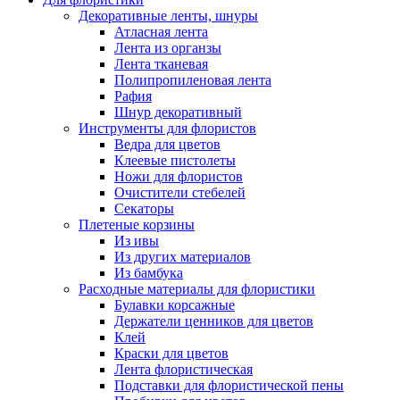
Декоративные ленты, шнуры
Атласная лента
Лента из органзы
Лента тканевая
Полипропиленовая лента
Рафия
Шнур декоративный
Инструменты для флористов
Ведра для цветов
Клеевые пистолеты
Ножи для флористов
Очистители стебелей
Секаторы
Плетеные корзины
Из ивы
Из других материалов
Из бамбука
Расходные материалы для флористики
Булавки корсажные
Держатели ценников для цветов
Клей
Краски для цветов
Лента флористическая
Подставки для флористической пены