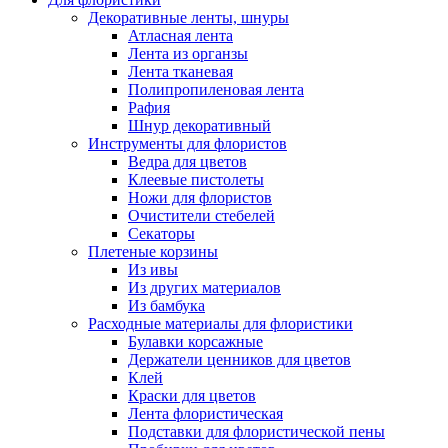
Декоративные ленты, шнуры
Атласная лента
Лента из органзы
Лента тканевая
Полипропиленовая лента
Рафия
Шнур декоративный
Инструменты для флористов
Ведра для цветов
Клеевые пистолеты
Ножи для флористов
Очистители стебелей
Секаторы
Плетеные корзины
Из ивы
Из других материалов
Из бамбука
Расходные материалы для флористики
Булавки корсажные
Держатели ценников для цветов
Клей
Краски для цветов
Лента флористическая
Подставки для флористической пены