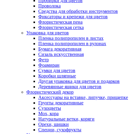
Пробирки для цветов
Проволока
Средства для обработки инструментов
Фиксаторы и крепежи для цветов
Флористическая пена
Флористическая сетка
Упаковка для цветов
Пленка полипропилен в листах
Пленка полипропилен в рулонах
Бумага декоративная
Сизаль искусственная
Фетр
Фоамиран
Сумки для цветов
Коробки шляпные
Другая упаковка для цветов и подарков
Деревянные ящики для цветов
Флористический декор
Аксессуары на вставке, липучке, прищепке
Грунты декоративные
Сухоцветы
Мох, кора
Натуральные ветки, коряги
Орехи, шишки
Специи, сухофрукты