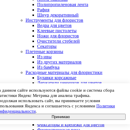
Полипропиленовая лента
Рафия
Шнур декоративный
Инструменты для флористов
Ведра для цветов
Клеевые пистолеты
Ножи для флористов
Очистители стебелей
Секаторы
Плетеные корзины
Из ивы
Из других материалов
Из бамбука
Расходные материалы для флористики
Булавки корсажные
Держатели ценников для цветов
Клей
 данном сайте используются файлы cookie и система сбора
Краски для цветов
атистики Яндекс Метрика для анализа трафика.
Лента флористическая
одолжая использовать сайт, вы принимаете условия
Подставки для флористической пены
пользования Яндекса и соглашаетесь с условиями
Политики
Пробирки для цветов
онфиденциальности
.
Проволока
Принимаю
Средства для обработки инструментов
Фиксаторы и крепежи для цветов
Флористическая пена