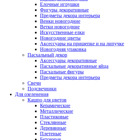
Елочные игрушки
Фигуры декоративные
Предметы декора интерьера
Венки новогодние
Ветки новогодние
Искусственные елки
Новогодние цветы
Аксессуары на прищепке и на липучке
Новогодняя упаковка
Пасхальный декор
Аксессуары декоративные
Пасхальные декоративные яйца
Пасхальные фигуры
Предметы декора интерьера
Свечи
Подсвечники
Для озеленения
Кашпо для цветов
Керамические
Металлические
Пластиковые
Стеклянные
Деревянные
Плетеные
Бетонные