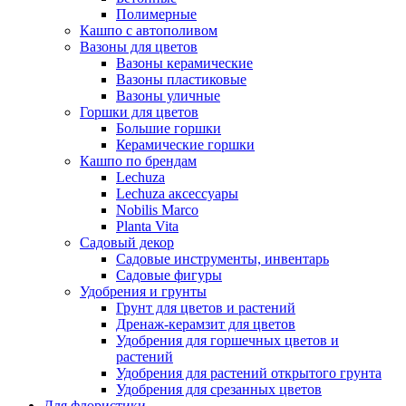
Полимерные
Кашпо с автополивом
Вазоны для цветов
Вазоны керамические
Вазоны пластиковые
Вазоны уличные
Горшки для цветов
Большие горшки
Керамические горшки
Кашпо по брендам
Lechuza
Lechuza аксессуары
Nobilis Marco
Planta Vita
Садовый декор
Садовые инструменты, инвентарь
Садовые фигуры
Удобрения и грунты
Грунт для цветов и растений
Дренаж-керамзит для цветов
Удобрения для горшечных цветов и
растений
Удобрения для растений открытого грунта
Удобрения для срезанных цветов
Для флористики