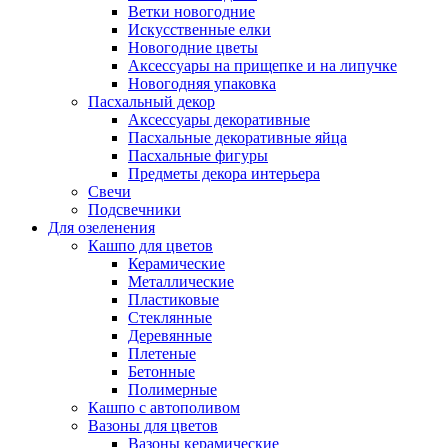
Ветки новогодние
Искусственные елки
Новогодние цветы
Аксессуары на прищепке и на липучке
Новогодняя упаковка
Пасхальный декор
Аксессуары декоративные
Пасхальные декоративные яйца
Пасхальные фигуры
Предметы декора интерьера
Свечи
Подсвечники
Для озеленения
Кашпо для цветов
Керамические
Металлические
Пластиковые
Стеклянные
Деревянные
Плетеные
Бетонные
Полимерные
Кашпо с автополивом
Вазоны для цветов
Вазоны керамические