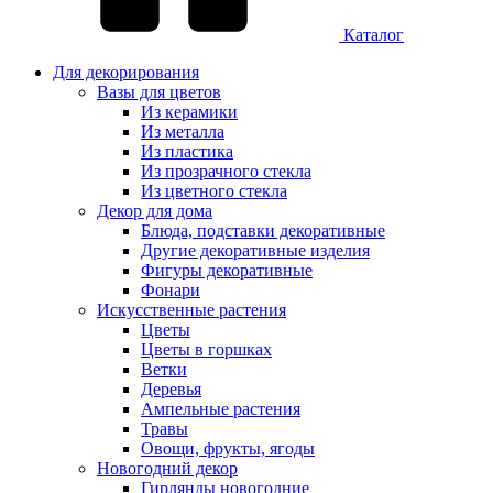
Каталог
Для декорирования
Вазы для цветов
Из керамики
Из металла
Из пластика
Из прозрачного стекла
Из цветного стекла
Декор для дома
Блюда, подставки декоративные
Другие декоративные изделия
Фигуры декоративные
Фонари
Искусственные растения
Цветы
Цветы в горшках
Ветки
Деревья
Ампельные растения
Травы
Овощи, фрукты, ягоды
Новогодний декор
Гирлянды новогодние