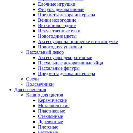
Елочные игрушки
Фигуры декоративные
Предметы декора интерьера
Венки новогодние
Ветки новогодние
Искусственные елки
Новогодние цветы
Аксессуары на прищепке и на липучке
Новогодняя упаковка
Пасхальный декор
Аксессуары декоративные
Пасхальные декоративные яйца
Пасхальные фигуры
Предметы декора интерьера
Свечи
Подсвечники
Для озеленения
Кашпо для цветов
Керамические
Металлические
Пластиковые
Стеклянные
Деревянные
Плетеные
Бетонные