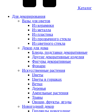
Каталог
Для декорирования
Вазы для цветов
Из керамики
Из металла
Из пластика
Из прозрачного стекла
Из цветного стекла
Декор для дома
Блюда, подставки декоративные
Другие декоративные изделия
Фигуры декоративные
Фонари
Искусственные растения
Цветы
Цветы в горшках
Ветки
Деревья
Ампельные растения
Травы
Овощи, фрукты, ягоды
Новогодний декор
Гирлянды новогодние