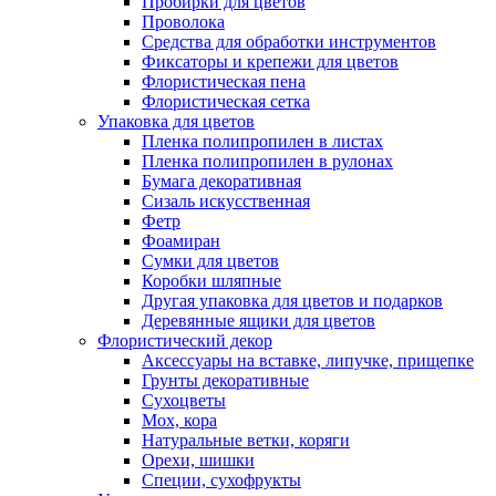
Пробирки для цветов
Проволока
Средства для обработки инструментов
Фиксаторы и крепежи для цветов
Флористическая пена
Флористическая сетка
Упаковка для цветов
Пленка полипропилен в листах
Пленка полипропилен в рулонах
Бумага декоративная
Сизаль искусственная
Фетр
Фоамиран
Сумки для цветов
Коробки шляпные
Другая упаковка для цветов и подарков
Деревянные ящики для цветов
Флористический декор
Аксессуары на вставке, липучке, прищепке
Грунты декоративные
Сухоцветы
Мох, кора
Натуральные ветки, коряги
Орехи, шишки
Специи, сухофрукты