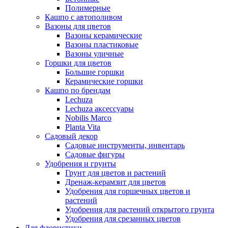
Полимерные
Кашпо с автополивом
Вазоны для цветов
Вазоны керамические
Вазоны пластиковые
Вазоны уличные
Горшки для цветов
Большие горшки
Керамические горшки
Кашпо по брендам
Lechuza
Lechuza аксессуары
Nobilis Marco
Planta Vita
Садовый декор
Садовые инструменты, инвентарь
Садовые фигуры
Удобрения и грунты
Грунт для цветов и растений
Дренаж-керамзит для цветов
Удобрения для горшечных цветов и
растений
Удобрения для растений открытого грунта
Удобрения для срезанных цветов
Для флористики