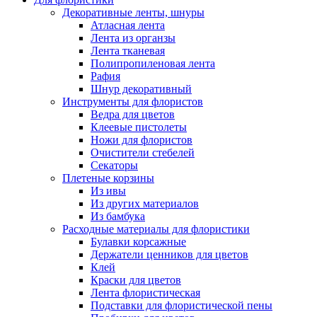
Декоративные ленты, шнуры
Атласная лента
Лента из органзы
Лента тканевая
Полипропиленовая лента
Рафия
Шнур декоративный
Инструменты для флористов
Ведра для цветов
Клеевые пистолеты
Ножи для флористов
Очистители стебелей
Секаторы
Плетеные корзины
Из ивы
Из других материалов
Из бамбука
Расходные материалы для флористики
Булавки корсажные
Держатели ценников для цветов
Клей
Краски для цветов
Лента флористическая
Подставки для флористической пены