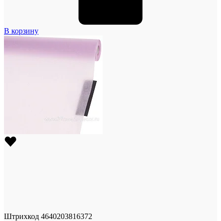
В корзину
Штрихкод
4640203816372