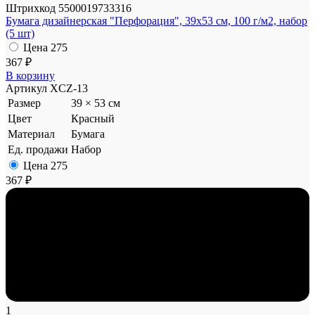
Штрихкод
5500019733316
Бумага дизайнерская "Перфорация", 39x53 см, 100 г/м2, набор
(5 шт)
Цена
275
367 ₽
В корзину
Артикул
XCZ-13
Размер
39 × 53 см
Цвет
Красный
Материал
Бумага
Ед. продажи
Набор
Цена
275
367 ₽
1