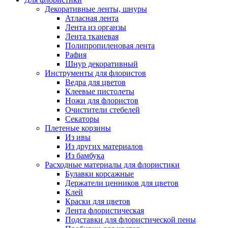
Декоративные ленты, шнуры
Атласная лента
Лента из органзы
Лента тканевая
Полипропиленовая лента
Рафия
Шнур декоративный
Инструменты для флористов
Ведра для цветов
Клеевые пистолеты
Ножи для флористов
Очистители стебелей
Секаторы
Плетеные корзины
Из ивы
Из других материалов
Из бамбука
Расходные материалы для флористики
Булавки корсажные
Держатели ценников для цветов
Клей
Краски для цветов
Лента флористическая
Подставки для флористической пены