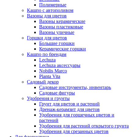
Полимерные
Кашпо с автополивом
Вазоны для цветов
Вазоны керамические
Вазоны пластиковые
Вазоны уличные
Горшки для цветов
Большие горшки
Керамические горшки
Кашпо по брендам
Lechuza
Lechuza аксессуары
Nobilis Marco
Planta Vita
Садовый декор
Садовые инструменты, инвентарь
Садовые фигуры
Удобрения и грунты
Грунт для цветов и растений
Дренаж-керамзит для цветов
Удобрения для горшечных цветов и
растений
Удобрения для растений открытого грунта
Удобрения для срезанных цветов
Для флористики