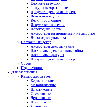
Елочные игрушки
Фигуры декоративные
Предметы декора интерьера
Венки новогодние
Ветки новогодние
Искусственные елки
Новогодние цветы
Аксессуары на прищепке и на липучке
Новогодняя упаковка
Пасхальный декор
Аксессуары декоративные
Пасхальные декоративные яйца
Пасхальные фигуры
Предметы декора интерьера
Свечи
Подсвечники
Для озеленения
Кашпо для цветов
Керамические
Металлические
Пластиковые
Стеклянные
Деревянные
Плетеные
Бетонные