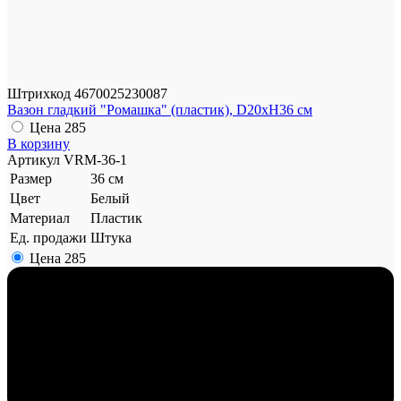
Штрихкод
4670025230087
Вазон гладкий "Ромашка" (пластик), D20xH36 см
Цена
285
В корзину
Артикул
VRM-36-1
Размер
36 см
Цвет
Белый
Материал
Пластик
Ед. продажи
Штука
Цена
285