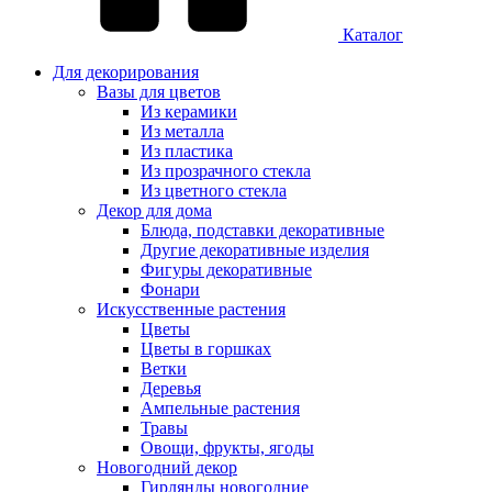
Каталог
Для декорирования
Вазы для цветов
Из керамики
Из металла
Из пластика
Из прозрачного стекла
Из цветного стекла
Декор для дома
Блюда, подставки декоративные
Другие декоративные изделия
Фигуры декоративные
Фонари
Искусственные растения
Цветы
Цветы в горшках
Ветки
Деревья
Ампельные растения
Травы
Овощи, фрукты, ягоды
Новогодний декор
Гирлянды новогодние