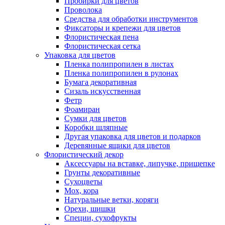
Пробирки для цветов
Проволока
Средства для обработки инструментов
Фиксаторы и крепежи для цветов
Флористическая пена
Флористическая сетка
Упаковка для цветов
Пленка полипропилен в листах
Пленка полипропилен в рулонах
Бумага декоративная
Сизаль искусственная
Фетр
Фоамиран
Сумки для цветов
Коробки шляпные
Другая упаковка для цветов и подарков
Деревянные ящики для цветов
Флористический декор
Аксессуары на вставке, липучке, прищепке
Грунты декоративные
Сухоцветы
Мох, кора
Натуральные ветки, коряги
Орехи, шишки
Специи, сухофрукты