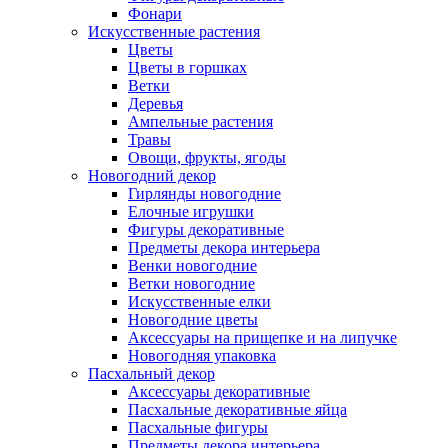
Фонари
Искусственные растения
Цветы
Цветы в горшках
Ветки
Деревья
Ампельные растения
Травы
Овощи, фрукты, ягоды
Новогодний декор
Гирлянды новогодние
Елочные игрушки
Фигуры декоративные
Предметы декора интерьера
Венки новогодние
Ветки новогодние
Искусственные елки
Новогодние цветы
Аксессуары на прищепке и на липучке
Новогодняя упаковка
Пасхальный декор
Аксессуары декоративные
Пасхальные декоративные яйца
Пасхальные фигуры
Предметы декора интерьера