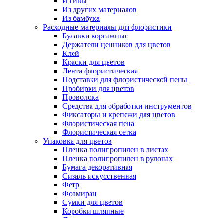
Из ивы
Из других материалов
Из бамбука
Расходные материалы для флористики
Булавки корсажные
Держатели ценников для цветов
Клей
Краски для цветов
Лента флористическая
Подставки для флористической пены
Пробирки для цветов
Проволока
Средства для обработки инструментов
Фиксаторы и крепежи для цветов
Флористическая пена
Флористическая сетка
Упаковка для цветов
Пленка полипропилен в листах
Пленка полипропилен в рулонах
Бумага декоративная
Сизаль искусственная
Фетр
Фоамиран
Сумки для цветов
Коробки шляпные