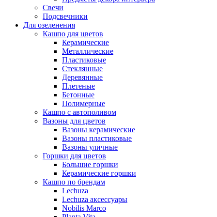
Свечи
Подсвечники
Для озеленения
Кашпо для цветов
Керамические
Металлические
Пластиковые
Стеклянные
Деревянные
Плетеные
Бетонные
Полимерные
Кашпо с автополивом
Вазоны для цветов
Вазоны керамические
Вазоны пластиковые
Вазоны уличные
Горшки для цветов
Большие горшки
Керамические горшки
Кашпо по брендам
Lechuza
Lechuza аксессуары
Nobilis Marco
Planta Vita