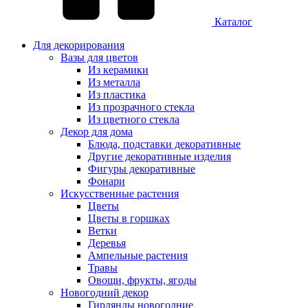
Каталог
Для декорирования
Вазы для цветов
Из керамики
Из металла
Из пластика
Из прозрачного стекла
Из цветного стекла
Декор для дома
Блюда, подставки декоративные
Другие декоративные изделия
Фигуры декоративные
Фонари
Искусственные растения
Цветы
Цветы в горшках
Ветки
Деревья
Ампельные растения
Травы
Овощи, фрукты, ягоды
Новогодний декор
Гирлянды новогодние