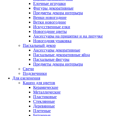
Елочные игрушки
Фигуры декоративные
Предметы декора интерьера
Венки новогодние
Ветки новогодние
Искусственные елки
Новогодние цветы
Аксессуары на прищепке и на липучке
Новогодняя упаковка
Пасхальный декор
Аксессуары декоративные
Пасхальные декоративные яйца
Пасхальные фигуры
Предметы декора интерьера
Свечи
Подсвечники
Для озеленения
Кашпо для цветов
Керамические
Металлические
Пластиковые
Стеклянные
Деревянные
Плетеные
Бетонные