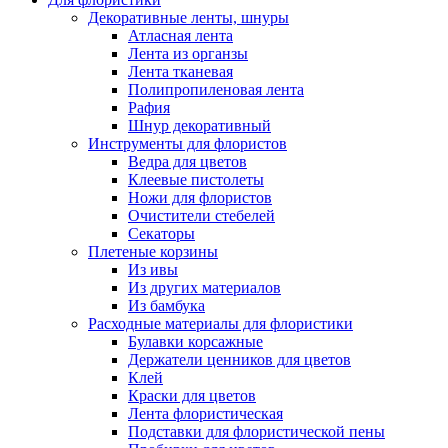
Декоративные ленты, шнуры
Атласная лента
Лента из органзы
Лента тканевая
Полипропиленовая лента
Рафия
Шнур декоративный
Инструменты для флористов
Ведра для цветов
Клеевые пистолеты
Ножи для флористов
Очистители стебелей
Секаторы
Плетеные корзины
Из ивы
Из других материалов
Из бамбука
Расходные материалы для флористики
Булавки корсажные
Держатели ценников для цветов
Клей
Краски для цветов
Лента флористическая
Подставки для флористической пены