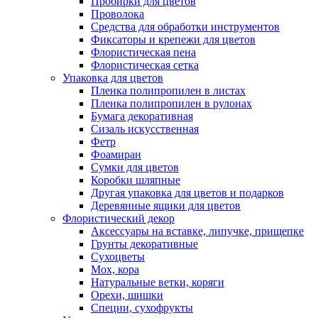
Пробирки для цветов
Проволока
Средства для обработки инструментов
Фиксаторы и крепежи для цветов
Флористическая пена
Флористическая сетка
Упаковка для цветов
Пленка полипропилен в листах
Пленка полипропилен в рулонах
Бумага декоративная
Сизаль искусственная
Фетр
Фоамиран
Сумки для цветов
Коробки шляпные
Другая упаковка для цветов и подарков
Деревянные ящики для цветов
Флористический декор
Аксессуары на вставке, липучке, прищепке
Грунты декоративные
Сухоцветы
Мох, кора
Натуральные ветки, коряги
Орехи, шишки
Специи, сухофрукты