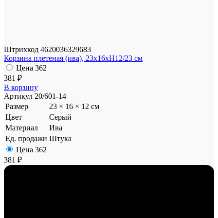
Штрихкод
4620036329683
Корзина плетеная (ива), 23x16xH12/23 см
Цена
362
381 ₽
В корзину
Артикул
20/601-14
Размер
23 × 16 × 12 см
Цвет
Серый
Материал
Ива
Ед. продажи
Штука
Цена
362
381 ₽