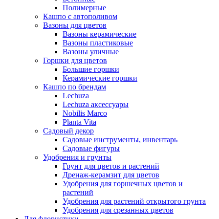
Полимерные
Кашпо с автополивом
Вазоны для цветов
Вазоны керамические
Вазоны пластиковые
Вазоны уличные
Горшки для цветов
Большие горшки
Керамические горшки
Кашпо по брендам
Lechuza
Lechuza аксессуары
Nobilis Marco
Planta Vita
Садовый декор
Садовые инструменты, инвентарь
Садовые фигуры
Удобрения и грунты
Грунт для цветов и растений
Дренаж-керамзит для цветов
Удобрения для горшечных цветов и
растений
Удобрения для растений открытого грунта
Удобрения для срезанных цветов
Для флористики