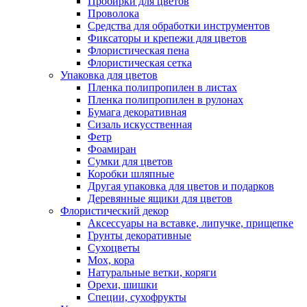
Пробирки для цветов
Проволока
Средства для обработки инструментов
Фиксаторы и крепежи для цветов
Флористическая пена
Флористическая сетка
Упаковка для цветов
Пленка полипропилен в листах
Пленка полипропилен в рулонах
Бумага декоративная
Сизаль искусственная
Фетр
Фоамиран
Сумки для цветов
Коробки шляпные
Другая упаковка для цветов и подарков
Деревянные ящики для цветов
Флористический декор
Аксессуары на вставке, липучке, прищепке
Грунты декоративные
Сухоцветы
Мох, кора
Натуральные ветки, коряги
Орехи, шишки
Специи, сухофрукты