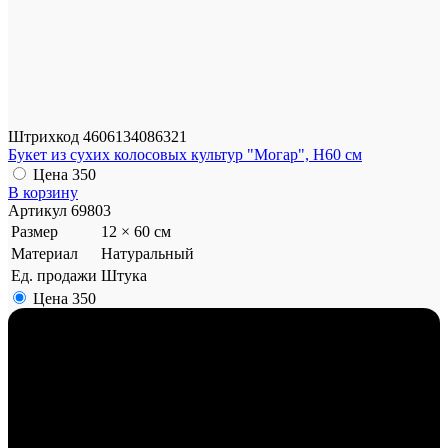
Штрихкод
4606134086321
Букет из сухих колосовых культур "Могар", H60 см
Цена
350
В корзину
Артикул
69803
Размер
12 × 60 см
Материал
Натуральный
Ед. продажи
Штука
Цена
350