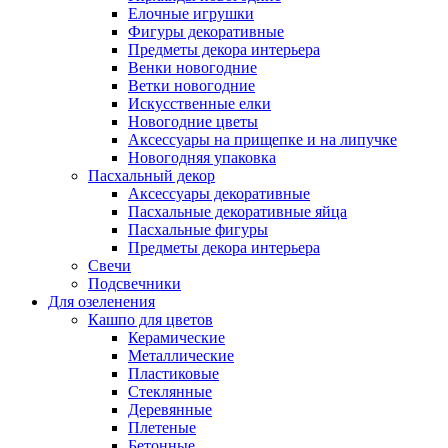
Елочные игрушки
Фигуры декоративные
Предметы декора интерьера
Венки новогодние
Ветки новогодние
Искусственные елки
Новогодние цветы
Аксессуары на прищепке и на липучке
Новогодняя упаковка
Пасхальный декор
Аксессуары декоративные
Пасхальные декоративные яйца
Пасхальные фигуры
Предметы декора интерьера
Свечи
Подсвечники
Для озеленения
Кашпо для цветов
Керамические
Металлические
Пластиковые
Стеклянные
Деревянные
Плетеные
Бетонные