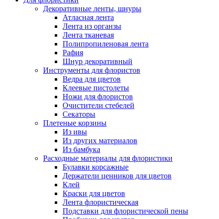
Декоративные ленты, шнуры
Атласная лента
Лента из органзы
Лента тканевая
Полипропиленовая лента
Рафия
Шнур декоративный
Инструменты для флористов
Ведра для цветов
Клеевые пистолеты
Ножи для флористов
Очистители стебелей
Секаторы
Плетеные корзины
Из ивы
Из других материалов
Из бамбука
Расходные материалы для флористики
Булавки корсажные
Держатели ценников для цветов
Клей
Краски для цветов
Лента флористическая
Подставки для флористической пены