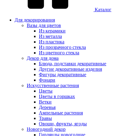
Каталог
Для декорирования
Вазы для цветов
Из керамики
Из металла
Из пластика
Из прозрачного стекла
Из цветного стекла
Декор для дома
Блюда, подставки декоративные
Другие декоративные изделия
Фигуры декоративные
Фонари
Искусственные растения
Цветы
Цветы в горшках
Ветки
Деревья
Ампельные растения
Травы
Овощи, фрукты, ягоды
Новогодний декор
Гирлянды новогодние