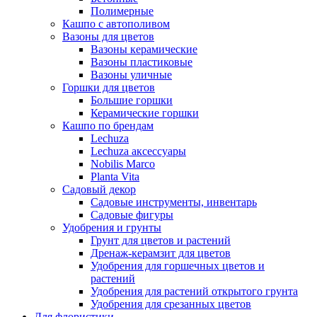
Полимерные
Кашпо с автополивом
Вазоны для цветов
Вазоны керамические
Вазоны пластиковые
Вазоны уличные
Горшки для цветов
Большие горшки
Керамические горшки
Кашпо по брендам
Lechuza
Lechuza аксессуары
Nobilis Marco
Planta Vita
Садовый декор
Садовые инструменты, инвентарь
Садовые фигуры
Удобрения и грунты
Грунт для цветов и растений
Дренаж-керамзит для цветов
Удобрения для горшечных цветов и
растений
Удобрения для растений открытого грунта
Удобрения для срезанных цветов
Для флористики