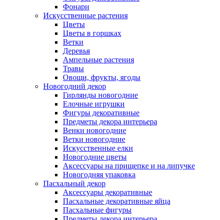
Фонари
Искусственные растения
Цветы
Цветы в горшках
Ветки
Деревья
Ампельные растения
Травы
Овощи, фрукты, ягоды
Новогодний декор
Гирлянды новогодние
Елочные игрушки
Фигуры декоративные
Предметы декора интерьера
Венки новогодние
Ветки новогодние
Искусственные елки
Новогодние цветы
Аксессуары на прищепке и на липучке
Новогодняя упаковка
Пасхальный декор
Аксессуары декоративные
Пасхальные декоративные яйца
Пасхальные фигуры
Предметы декора интерьера