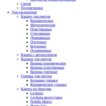
Свечи
Подсвечники
Для озеленения
Кашпо для цветов
Керамические
Металлические
Пластиковые
Стеклянные
Деревянные
Плетеные
Бетонные
Полимерные
Кашпо с автополивом
Вазоны для цветов
Вазоны керамические
Вазоны пластиковые
Вазоны уличные
Горшки для цветов
Большие горшки
Керамические горшки
Кашпо по брендам
Lechuza
Lechuza аксессуары
Nobilis Marco
Planta Vita