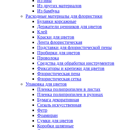
Из ивы
Из других материалов
Из бамбука
Расходные материалы для флористики
Булавки корсажные
Держатели ценников для цветов
Клей
Краски для цветов
Лента флористическая
Подставки для флористической пены
Пробирки для цветов
Проволока
Средства для обработки инструментов
Фиксаторы и крепежи для цветов
Флористическая пена
Флористическая сетка
Упаковка для цветов
Пленка полипропилен в листах
Пленка полипропилен в рулонах
Бумага декоративная
Сизаль искусственная
Фетр
Фоамиран
Сумки для цветов
Коробки шляпные